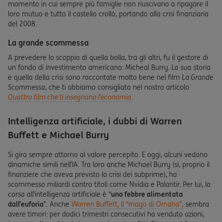
momento in cui sempre più famiglie non riuscivano a ripagare il
loro mutuo e tutto il castello crollò, portando alla crisi finanziaria
del 2008.
La grande scommessa
A prevedere lo scoppio di quella bolla, tra gli altri, fu il gestore di
un fondo di investimento americano: Micheal Burry. La sua storia
e quella della crisi sono raccontate molto bene nel film
La Grande
Scommessa
, che ti abbiamo consigliato nel nostro articolo
Quattro film che ti insegnano l’economia
.
Intelligenza artificiale, i dubbi di Warren
Buffett e Michael Burry
Si gira sempre attorno al valore percepito. E oggi, alcuni vedono
dinamiche simili nell’IA. Tra loro anche Michael Burry (sì, proprio il
finanziere che aveva previsto la crisi dei subprime), ha
scommesso miliardi contro titoli come Nvidia e Palantir. Per lui, la
corsa all’intelligenza artificiale è “
una febbre alimentata
dall’euforia
”. Anche
Warren Buffett, il “mago di Omaha”,
sembra
avere timori: per dodici trimestri consecutivi ha venduto azioni,