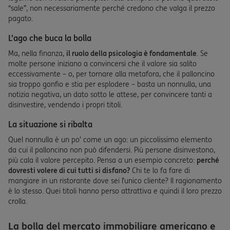
“sale”, non necessariamente perché credono che valga il prezzo
pagato.
L’ago che buca la bolla
Ma, nella finanza,
il ruolo della psicologia è fondamentale
. Se
molte persone iniziano a convincersi che il valore sia salito
eccessivamente – o, per tornare alla metafora, che il palloncino
sia troppo gonfio e stia per esplodere – basta un nonnulla, una
notizia negativa, un dato sotto le attese, per convincere tanti a
disinvestire, vendendo i propri titoli.
La situazione si ribalta
Quel nonnulla è un po’ come un ago: un piccolissimo elemento
da cui il palloncino non può difendersi. Più persone disinvestono,
più cala il valore percepito. Pensa a un esempio concreto:
perché
dovresti volere di cui tutti si disfano?
Chi te lo fa fare di
mangiare in un ristorante dove sei l’unico cliente? Il ragionamento
è lo stesso. Quei titoli hanno perso attrattiva e quindi il loro prezzo
crolla.
La bolla del mercato immobiliare americano e