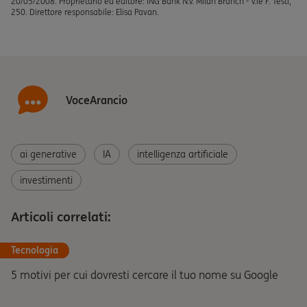
20/05/2008. Proprietario ed editore: ING Bank N.V. Milan Branch - V.le F. Testi,
250. Direttore responsabile: Elisa Pavan.
VoceArancio
ai generative
IA
intelligenza artificiale
investimenti
Articoli correlati:
Tecnologia
5 motivi per cui dovresti cercare il tuo nome su Google