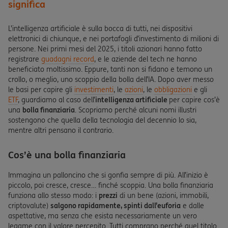
significa
L’intelligenza artificiale è sulla bocca di tutti, nei dispositivi
elettronici di chiunque, e nei portafogli d’investimento di milioni di
persone. Nei primi mesi del 2025, i titoli azionari hanno fatto
registrare
guadagni record
, e le aziende del tech ne hanno
beneficiato moltissimo. Eppure, tanti non si fidano e temono un
crollo, o meglio, uno scoppio della bolla dell’IA. Dopo aver messo
le basi per capire gli
investimenti
, le
azioni
, le
obbligazioni
e gli
ETF
, guardiamo al caso dell’
intelligenza artificiale
per capire cos’è
una
bolla finanziaria
. Scopriamo perché alcuni nomi illustri
sostengono che quella della tecnologia del decennio lo sia,
mentre altri pensano il contrario.
Cos’è una bolla finanziaria
Immagina un palloncino che si gonfia sempre di più. All’inizio è
piccolo, poi cresce, cresce… finché scoppia. Una bolla finanziaria
funziona allo stesso modo: i
prezzi
di un bene (azioni, immobili,
criptovalute)
salgono rapidamente, spinti dall’euforia
e dalle
aspettative, ma senza che esista necessariamente un vero
legame con il valore percepito. Tutti comprano perché quel titolo