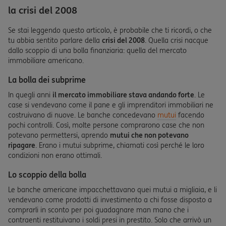
la crisi del 2008
Se stai leggendo questo articolo, è probabile che ti ricordi, o che
tu abbia sentito parlare della
crisi del 2008
. Quella crisi nacque
dallo scoppio di una bolla finanziaria: quella del mercato
immobiliare americano.
La bolla dei subprime
In quegli anni
il mercato immobiliare stava andando forte
. Le
case si vendevano come il pane e gli imprenditori immobiliari ne
costruivano di nuove. Le banche concedevano
mutui
facendo
pochi controlli. Così, molte persone comprarono case che non
potevano permettersi, aprendo
mutui che non potevano
ripagare
. Erano i mutui subprime, chiamati così perché le loro
condizioni non erano ottimali.
Lo scoppio della bolla
Le banche americane impacchettavano quei mutui a migliaia, e li
vendevano come prodotti di investimento a chi fosse disposto a
comprarli in sconto per poi guadagnare man mano che i
contraenti restituivano i soldi presi in prestito. Solo che arrivò un