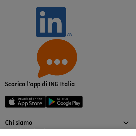
Scarica l’app di ING Italia
Chi siamo
site
Tutti i prodotti
site