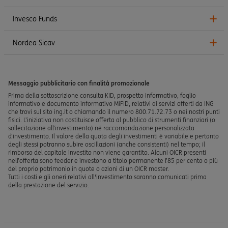
Invesco Funds
Nordea Sicav
Messaggio pubblicitario con finalità promozionale
Prima della sottoscrizione consulta KID, prospetto informativo, foglio
informativo e documento informativo MiFID, relativi ai servizi offerti da ING
che trovi sul sito ing.it o chiamando il numero 800.71.72.73 o nei nostri punti
fisici. L’iniziativa non costituisce offerta al pubblico di strumenti finanziari (o
sollecitazione all’investimento) né raccomandazione personalizzata
d’investimento. Il valore della quota degli investimenti è variabile e pertanto
degli stessi potranno subire oscillazioni (anche consistenti) nel tempo; il
rimborso del capitale investito non viene garantito. Alcuni OICR presenti
nell’offerta sono feeder e investono a titolo permanente l’85 per cento o più
del proprio patrimonio in quote o azioni di un OICR master.
Tutti i costi e gli oneri relativi all'investimento saranno comunicati prima
della prestazione del servizio.