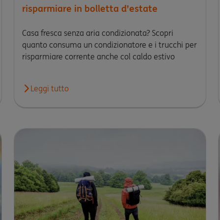
risparmiare in bolletta d’estate
Casa fresca senza aria condizionata? Scopri
quanto consuma un condizionatore e i trucchi per
risparmiare corrente anche col caldo estivo
taliani scelgono la montagna
Leggi tutto
Leggi l'articolo Caldo? Casa fresca senza aria condizio