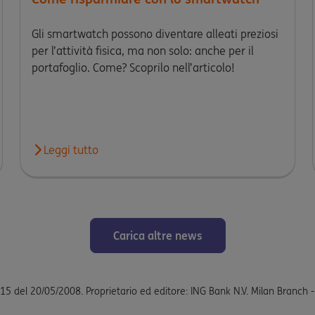
Gli smartwatch possono diventare alleati preziosi
per l’attività fisica, ma non solo: anche per il
portafoglio. Come? Scoprilo nell’articolo!
, indennizzo e tutti i tuoi diritti
Leggi tutto
Leggi l'articolo Come risparmiare con lo smartwatch
Carica altre news
5 del 20/05/2008. Proprietario ed editore: ING Bank N.V. Milan Branch - V.