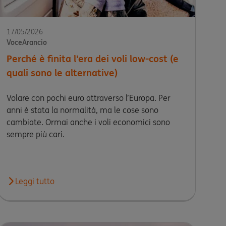
17/05/2026
VoceArancio
Perché è finita l'era dei voli low-cost (e
quali sono le alternative)
Volare con pochi euro attraverso l’Europa. Per
anni è stata la normalità, ma le cose sono
cambiate. Ormai anche i voli economici sono
sempre più cari.
empre di più. La vacanza economica che puoi fare anche tu
Leggi tutto
Leggi l'articolo Perché è finita l'era dei voli low-cost (e qua