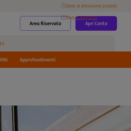
Stato di attivazione prodotti
Aiuto e supporto
Area Riservata
Apri Conto
ta
 ING
Approfondimenti