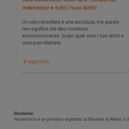
indennizzo e tutti i tuoi diritti
Un volo cancellato è una seccatura, ma questo
non significa che devi rimetterci
economicamente. Scopri quali sono i tuoi diritti e
cosa puoi ottenere.
Leggi tutto
Leggi l'articolo Volo cancellato: cosa fare? Rimborso
Disclaimer
VoceArancio è un periodico registrato al Tribunale di Milano, n.31