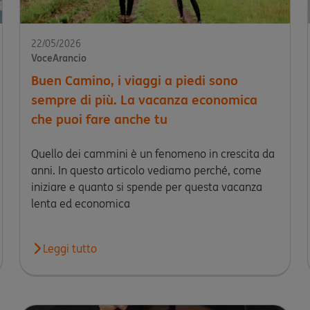
22/05/2026
VoceArancio
Buen Camino, i viaggi a piedi sono
sempre di più. La vacanza economica
che puoi fare anche tu
Quello dei cammini è un fenomeno in crescita da
anni. In questo articolo vediamo perché, come
iniziare e quanto si spende per questa vacanza
lenta ed economica
 quanto costa
Leggi tutto
Leggi l'articolo Buen Camino, i viaggi a piedi sono s