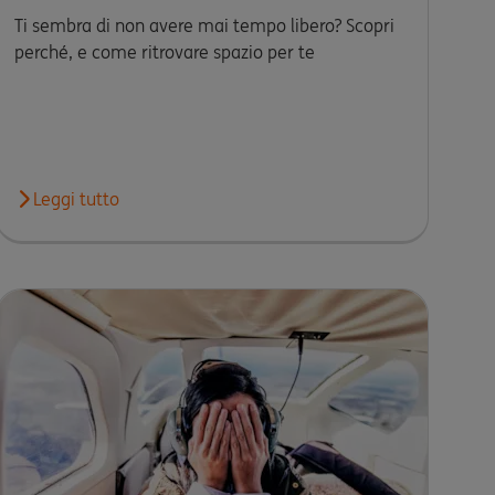
Ti sembra di non avere mai tempo libero? Scopri
perché, e come ritrovare spazio per te
nata: ecco come fare e risparmiare in bolletta d’estate
Leggi tutto
Leggi l'articolo Non hai mai tempo libero? Ecco perché, cos