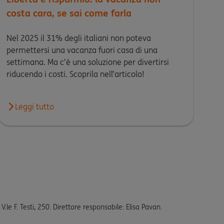
costa cara, se sai come farla
Nel 2025 il 31% degli italiani non poteva
permettersi una vacanza fuori casa di una
settimana. Ma c’è una soluzione per divertirsi
riducendo i costi. Scoprila nell’articolo!
Leggi tutto
Leggi l'articolo Libertà e risparmio: la vacanza non costa c
le F. Testi, 250. Direttore responsabile: Elisa Pavan.