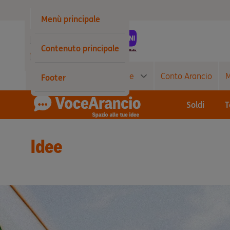
Privati
Menù principale
Business
Contenuto principale
Wholesale
Conto Corrente
Carte
Conto Arancio
M
Footer
Soldi
T
Idee