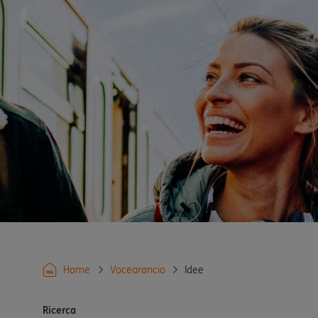
Idee
Home
Vocearancio
Ricerca