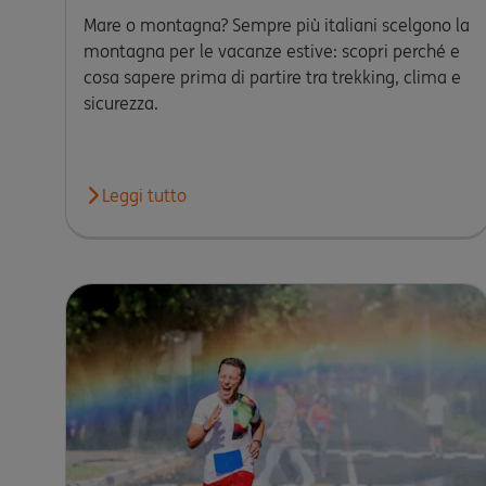
Mare o montagna? Sempre più italiani scelgono la
montagna per le vacanze estive: scopri perché e
cosa sapere prima di partire tra trekking, clima e
sicurezza.
Leggi tutto
Leggi l'articolo Addio mare? Perché sempre più i