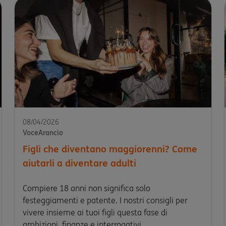
08/04/2026
VoceArancio
Figli che diventano maggiorenni? Come
aiutarli a diventare adulti
Compiere 18 anni non significa solo
festeggiamenti e patente. I nostri consigli per
vivere insieme ai tuoi figli questa fase di
ambizioni, finanze e interrogativi