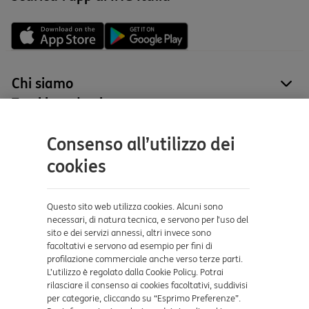
Chi siamo
site
Tutti i prodotti
site
Contatti e supporto
Consenso all’utilizzo dei
Aiuto e supporto
cookies
Sicurezza e Phishing
Dove ci trovi
Questo sito web utilizza cookies. Alcuni sono
necessari, di natura tecnica, e servono per l’uso del
sito e dei servizi annessi, altri invece sono
Certificazioni
facoltativi e servono ad esempio per fini di
profilazione commerciale anche verso terze parti.
L’utilizzo è regolato dalla Cookie Policy. Potrai
rilasciare il consenso ai cookies facoltativi, suddivisi
per categorie, cliccando su “Esprimo Preferenze”.