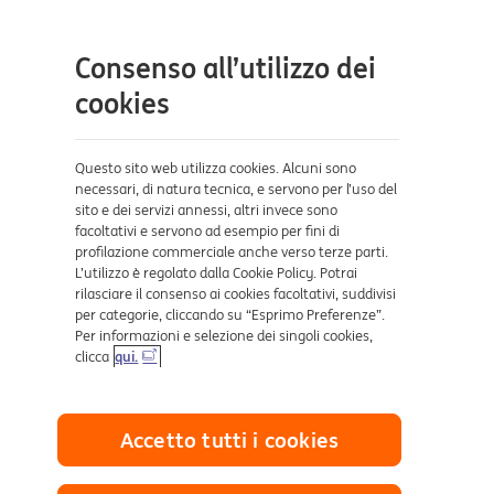
Tutti i prodotti
site
Contatti e supporto
Consenso all’utilizzo dei
Aiuto e supporto
cookies
Sicurezza e Phishing
Dove ci trovi
Questo sito web utilizza cookies. Alcuni sono
necessari, di natura tecnica, e servono per l’uso del
sito e dei servizi annessi, altri invece sono
Certificazioni
facoltativi e servono ad esempio per fini di
profilazione commerciale anche verso terze parti.
L’utilizzo è regolato dalla Cookie Policy. Potrai
rilasciare il consenso ai cookies facoltativi, suddivisi
per categorie, cliccando su “Esprimo Preferenze”.
Per informazioni e selezione dei singoli cookies,
clicca
qui.
Collegamenti utili
Accetto tutti i cookies
Mappa del sito
Trasparenza