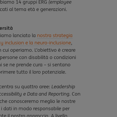
abbiamo 14 gruppi ERG
(employee
cati al tema età e generazioni.
ersità
iamo lanciato la
nostra strategia
ity inclusion e la neuro-inclusione
,
 in cui operiamo. L’obiettivo è creare
persone con disabilità o condizioni
hi se ne prende cura – si sentano
imere tutto il loro potenziale.
ncentra su quattro aree:
Leadership
ccessibility e Data and Reporting
. Con
che conosceremo meglio le nostre
 i dati in modo responsabile per
te il nostro approccio. A livello