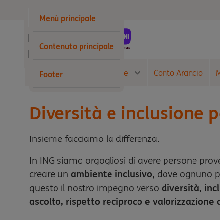
Privati
Menù principale
Business
Contenuto principale
Wholesale
Conto Corrente
Carte
Conto Arancio
M
Footer
Diversità e inclusione 
Insieme facciamo la differenza.
In ING siamo orgogliosi di avere persone prov
creare un
ambiente inclusivo
, dove ognuno po
questo il nostro impegno verso
diversità, in
ascolto, rispetto reciproco e valorizzazione 