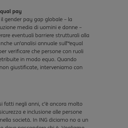
qual pay
il gender pay gap globale – la
ribuzione media di uomini e donne –
rare eventuali barriere strutturali alla
che un’analisi annuale sull’“equal
per verificare che persone con ruoli
 retribuite in modo equo. Quando
non giustificate, interveniamo con
 fatti negli anni, c’è ancora molto
sicurezza e inclusione alle persone
 nella società. In ING diciamo no a un
o deve nascondere chi è. Vogliamo