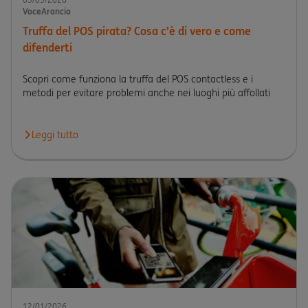
VoceArancio
Truffa del POS pirata? Cosa c’è di vero e come
difenderti
Scopri come funziona la truffa del POS contactless e i
metodi per evitare problemi anche nei luoghi più affollati
Leggi tutto
Leggi l'articolo Truffa del POS pirata? Cosa c’è di vero e come di
12/01/2026