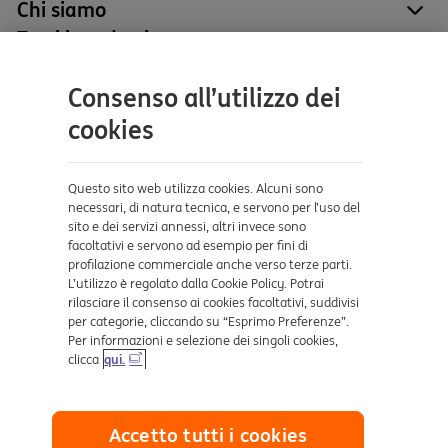
Chi siamo
site
Tutti i prodotti
site
Contatti e supporto
Consenso all’utilizzo dei
Aiuto e supporto
cookies
Sicurezza e Phishing
Dove ci trovi
Questo sito web utilizza cookies. Alcuni sono
necessari, di natura tecnica, e servono per l’uso del
sito e dei servizi annessi, altri invece sono
Certificazioni
facoltativi e servono ad esempio per fini di
profilazione commerciale anche verso terze parti.
L’utilizzo è regolato dalla Cookie Policy. Potrai
rilasciare il consenso ai cookies facoltativi, suddivisi
per categorie, cliccando su “Esprimo Preferenze”.
Per informazioni e selezione dei singoli cookies,
clicca
qui.
Collegamenti utili
Accetto tutti i cookies
Mappa del sito