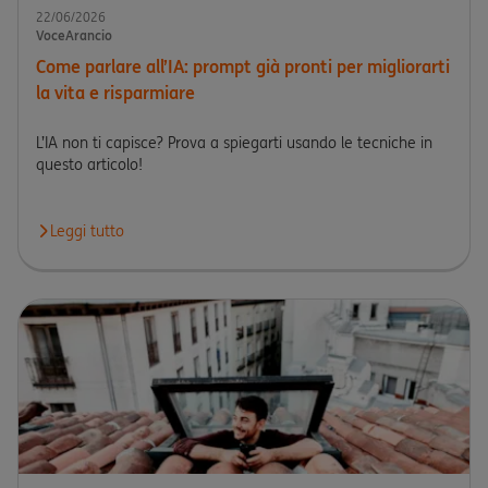
22/06/2026
VoceArancio
Come parlare all’IA: prompt già pronti per migliorarti
la vita e risparmiare
L’IA non ti capisce? Prova a spiegarti usando le tecniche in
questo articolo!
Leggi tutto
Leggi l'articolo Come parlare all’IA: prompt già pronti per miglior