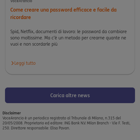
VoceArancio
Come creare una password efficace e facile da
ricordare
Spid, Netflix, documenti di lavoro: le password da cambiare
sono moltissime. Ma c’è un metodo per crearne quante ne
vuoi e non scordarle più
Leggi tutto
Leggi l'articolo Come creare una password efficace e facile da 
Carica altre news
Disclaimer
VoceArancio è un periodico registrato al Tribunale di Milano, n.315 del
20/05/2008. Proprietario ed editore: ING Bank N.V. Milan Branch - V.le F. Testi,
250. Direttore responsabile: Elisa Pavan.