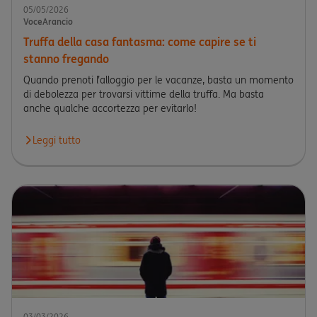
05/05/2026
VoceArancio
Truffa della casa fantasma: come capire se ti
stanno fregando
Quando prenoti l’alloggio per le vacanze, basta un momento
di debolezza per trovarsi vittime della truffa. Ma basta
anche qualche accortezza per evitarlo!
Leggi tutto
Leggi l'articolo Truffa della casa fantasma: come capire se ti s
03/03/2026