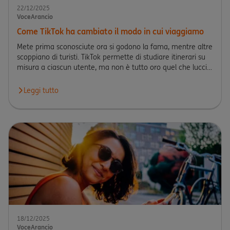
22/12/2025
VoceArancio
Come TikTok ha cambiato il modo in cui viaggiamo
Mete prima sconosciute ora si godono la fama, mentre altre
scoppiano di turisti. TikTok permette di studiare itinerari su
misura a ciascun utente, ma non è tutto oro quel che lucci…
Leggi tutto
Leggi l'articolo Come TikTok ha cambiato il modo in cui viaggi
18/12/2025
VoceArancio