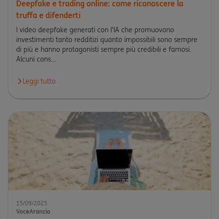
Deepfake e trading online: come riconoscere la
truffa e difenderti
I video deepfake generati con l'IA che promuovono
investimenti tanto redditizi quanto impossibili sono sempre
di più e hanno protagonisti sempre più credibili e famosi.
Alcuni cons…
Leggi tutto
Leggi l'articolo Deepfake e trading online: come riconoscere la t
15/09/2025
VoceArancio