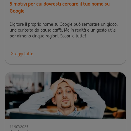
5 motivi per cui dovresti cercare il tuo nome su
Google
Digitare il proprio nome su Google può sembrare un gioco,
una curiosità da pausa caffè. Ma in realtà è un gesto utile
per almeno cinque ragioni. Scoprile tutte!
Leggi tutto
Leggi l'articolo 5 motivi per cui dovresti cercare il tuo nome su
11/07/2025