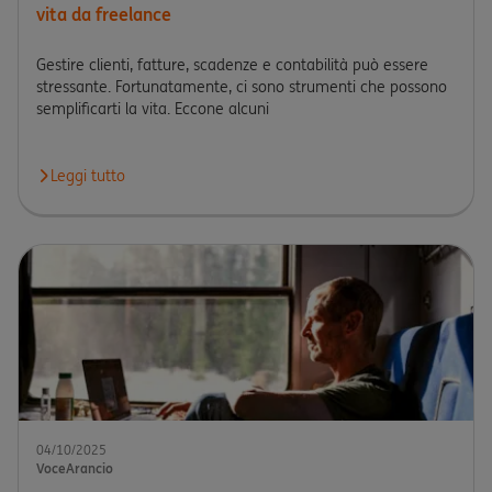
vita da freelance
Gestire clienti, fatture, scadenze e contabilità può essere
stressante. Fortunatamente, ci sono strumenti che possono
semplificarti la vita. Eccone alcuni
Leggi tutto
Leggi l'articolo Cinque strumenti digitali che semplificano la tua
04/10/2025
VoceArancio