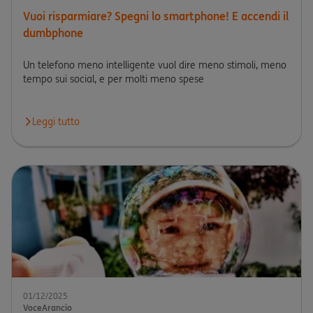
Vuoi risparmiare? Spegni lo smartphone! E accendi il
dumbphone
Un telefono meno intelligente vuol dire meno stimoli, meno
tempo sui social, e per molti meno spese
Leggi tutto
Leggi l'articolo Vuoi risparmiare? Spegni lo smartphone! E acce
01/12/2025
VoceArancio