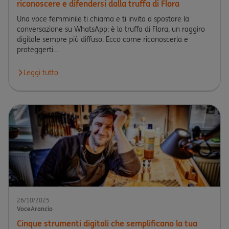
riconoscere e difendersi dalla truffa di Flora
Una voce femminile ti chiama e ti invita a spostare la
conversazione su WhatsApp: è la truffa di Flora, un raggiro
digitale sempre più diffuso. Ecco come riconoscerla e
proteggerti…
Leggi tutto
Leggi l'articolo “Non ti sento, chiamami su WhatsApp”: come rico
26/10/2025
VoceArancio
Cinque strumenti digitali che semplificano la tua