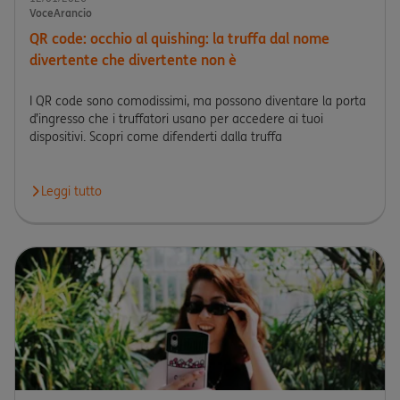
VoceArancio
QR code: occhio al quishing: la truffa dal nome
divertente che divertente non è
I QR code sono comodissimi, ma possono diventare la porta
d’ingresso che i truffatori usano per accedere ai tuoi
dispositivi. Scopri come difenderti dalla truffa
Leggi tutto
Leggi l'articolo QR code: occhio al quishing: la truffa dal nome 