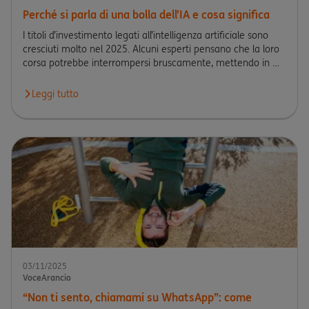
Perché si parla di una bolla dell’IA e cosa significa
I titoli d’investimento legati all’intelligenza artificiale sono
cresciuti molto nel 2025. Alcuni esperti pensano che la loro
corsa potrebbe interrompersi bruscamente, mettendo in …
Leggi tutto
Leggi l'articolo Perché si parla di una bolla dell’IA e cosa signific
03/11/2025
VoceArancio
“Non ti sento, chiamami su WhatsApp”: come