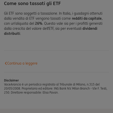
Come sono tassati gli ETF
Gli ETF sono soggetti a tassazione. In Italia, i guadagni ottenuti
dalla vendita di ETF vengono tassati come
redditi da capitale
,
con un’aliquota del
26%
. Questo vale sia per i profitti generati
dalla crescita del valore dell’ETF, sia per eventuali
dividendi
distribuiti
.
Continua a leggere
Disclaimer
VoceArancio è un periodico registrato al Tribunale di Milano, n.315 del
20/05/2008. Proprietario ed editore: ING Bank N.V. Milan Branch - V.le F. Testi,
250. Direttore responsabile: Elisa Pavan.