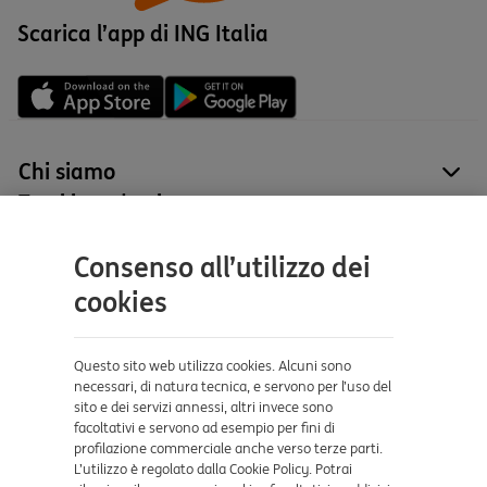
Scarica l’app di ING Italia
Chi siamo
site
Tutti i prodotti
site
Contatti e supporto
Consenso all’utilizzo dei
Aiuto e supporto
cookies
Sicurezza e Phishing
Dove ci trovi
Questo sito web utilizza cookies. Alcuni sono
necessari, di natura tecnica, e servono per l’uso del
sito e dei servizi annessi, altri invece sono
Certificazioni
facoltativi e servono ad esempio per fini di
profilazione commerciale anche verso terze parti.
L’utilizzo è regolato dalla Cookie Policy. Potrai