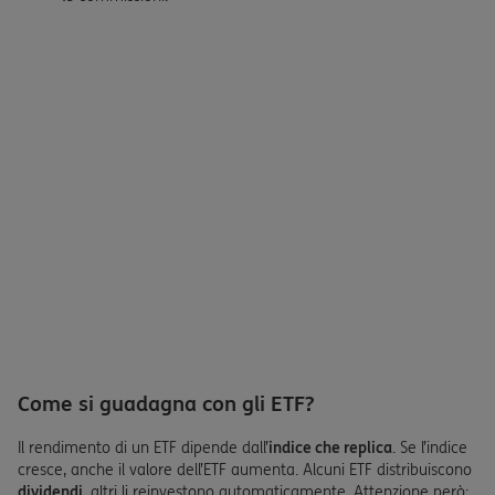
Come si guadagna con gli ETF?
Il rendimento di un ETF dipende dall’
indice che replica
. Se l’indice
cresce, anche il valore dell’ETF aumenta. Alcuni ETF distribuiscono
dividendi
, altri li reinvestono automaticamente. Attenzione però: