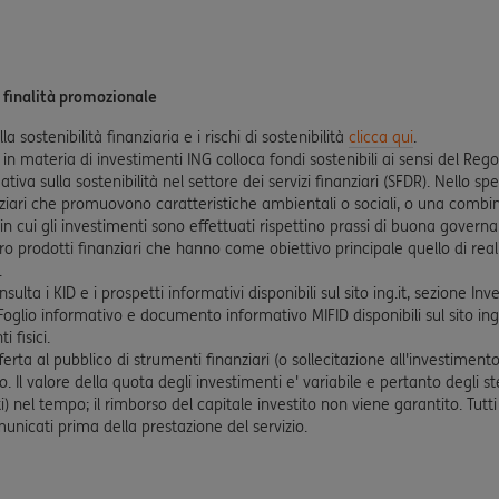
 finalità promozionale
 sostenibilità finanziaria e i rischi di sostenibilità
clicca qui
.
 in materia di investimenti ING colloca fondi sostenibili ai sensi del R
tiva sulla sostenibilità nel settore dei servizi finanziari (SFDR). Nello spec
ziari che promuovono caratteristiche ambientali o sociali, o una combinaz
n cui gli investimenti sono effettuati rispettino prassi di buona governa
o prodotti finanziari che hanno come obiettivo principale quello di real
.
sulta i KID e i prospetti informativi disponibili sul sito ing.it, sezione In
. Foglio informativo e documento informativo MIFID disponibili sul sito i
 fisici.
offerta al pubblico di strumenti finanziari (o sollecitazione all'investim
. Il valore della quota degli investimenti e' variabile e pertanto degli s
) nel tempo; il rimborso del capitale investito non viene garantito. Tutti i 
unicati prima della prestazione del servizio.