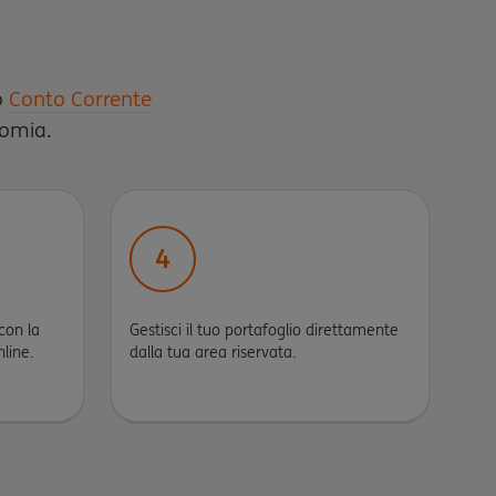
o
Conto Corrente
nomia.
4
 con la
Gestisci il tuo portafoglio direttamente
nline.
dalla tua area riservata.