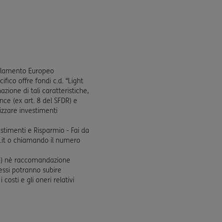
egolamento Europeo
ifico offre fondi c.d. “Light
ione di tali caratteristiche,
nce (ex art. 8 del SFDR) e
izzare investimenti
vestimenti e Risparmio - Fai da
ng.it o chiamando il numero
ento) nè raccomandazione
tessi potranno subire
costi e gli oneri relativi