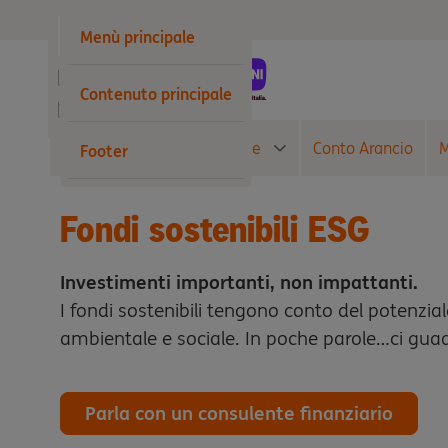
Privati
Menù principale
Business
Contenuto principale
Wholesale
Conto Corrente
Carte
Conto Arancio
M
Footer
Fondi sostenibili ESG
Investimenti importanti, non impattanti.
I fondi sostenibili tengono conto del potenzia
ambientale e sociale. In poche parole…ci gua
Parla con un consulente finanziario