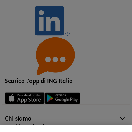
Scarica l’app di ING Italia
Chi siamo
site
Tutti i prodotti
site