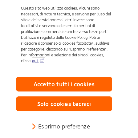
Dove ci trovi
Questo sito web utilizza cookies. Alcuni sono
necessari, di natura tecnica, e servono per l’uso del
sito e dei servizi annessi, altri invece sono
Certificazioni
facoltativi e servono ad esempio per fini di
profilazione commerciale anche verso terze parti.
L’utilizzo è regolato dalla Cookie Policy. Potrai
rilasciare il consenso ai cookies facoltativi, suddivisi
per categorie, cliccando su “Esprimo Preferenze”.
Per informazioni e selezione dei singoli cookies,
clicca
qui.
Collegamenti utili
Accetto tutti i cookies
Mappa del sito
Trasparenza
Cookies
Solo cookies tecnici
Sezione Privacy
Definizione di Default
Reclami e Risoluzione delle controversie
Esprimo preferenze
Sostenibilità Finanziaria