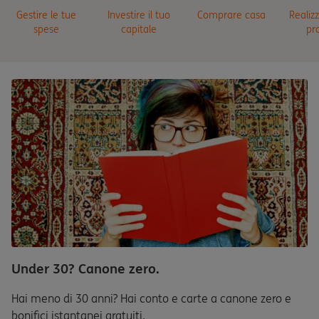
Gestire le tue
Investire il tuo
Comprare casa
Realizz
spese
capitale
pr
Under 30? Canone zero.
Hai meno di 30 anni? Hai conto e carte a canone zero e
bonifici istantanei gratuiti.