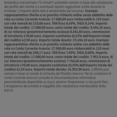
tempistica menzionata ("5 minuti") potrebbe variare in base alla valutazione
del profilo del cliente e a eventuali opzioni aggiuntive scelte durante la
richiesta. L'importo della rata è arrotondato per eccesso.
Esempio
rappresentativo riferito a un prestito richiesto online senza addebito delle
rate su Conto Corrente Arancio: 17.000,00 euro rimborsabili in 120 mesi
con rate mensili da 210,68 euro. TAN fisso 8,49%, TAEG 9,14%. Importo
totale del credito: 17.000,00 euro; costo totale del credito: 8.494,10 euro,
di cui: interessi (preammortamento escluso) 8.281,60 euro, commissioni
di istruttoria 170,00 euro, imposta sostitutiva (0,25% dell'importo totale
del credito) 42,50 euro. Importo totale dovuto: 25.494,10 euro. Esempio
rappresentativo riferito a un prestito richiesto online con addebito delle
rate su Conto Corrente Arancio: 17.000,00 euro rimborsabili in 120 mesi
con rate mensili da 206,17 euro. TAN fisso 7,99%, TAEG 8,60%. Importo
totale del credito: 17.000,00 euro; costo totale del credito: 7.952,9 euro, di
cui: interessi (preammortamento escluso) 7.740,40 euro, commissioni di
istruttoria 170,00 euro, imposta sostitutiva (0,25% dell'importo totale del
credito) 42,50 euro. Importo totale dovuto: 24.952,90 euro
. L’offerta può
variare in base al canale di richiesta del Prestito Arancio. Per le condizioni di
Conto Corrente Arancio consulta la Documentazione informativa
precontrattuale disponibile su ing.it, sezione Trasparenza, e nei punti fisici.
L'erogazione del prestito è soggetta alla valutazione insindacabile della
banca.