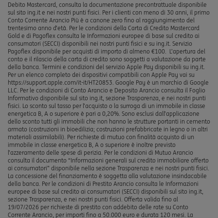
Debito Mastercard, consulta la documentazione precontrattuale disponibile
sul sito ing.it e nei nostri punti fisici. Per i clienti con meno di 30 anni, il primo
Conto Corrente Arancio Più è a canone zero fino al raggiungimento del
trentesimo anno d’età. Per le condizioni della Carta di Credito Mastercard
Gold e di Pagoflex consulta le Informazioni europee di base sul credito ai
consumatori (SECCI) disponibili nei nostri punti fisici e su ing.it. Servizio
Pagoflex disponibile per acquisti di importo di almeno €100. L’apertura del
conto e il rilascio della carta di credito sono soggetti a valutazione da parte
della banca. Termini e condizioni del servizio Apple Pay disponibili su ing.it.
Per un elenco completo dei dispositivi compatibili con Apple Pay vai su
https://support.apple.com/it-it/HT20853. Google Pay è un marchio di Google
LLC. Per le condizioni di Conto Arancio e Deposito Arancio consulta il Foglio
Informativo disponibile sul sito ing.it, sezione Trasparenza, e nei nostri punti
fisici. Lo sconto sul tasso per l’acquisto o la surroga di un immobile in classe
energetica B, A o superiore è pari a 0,20%. Sono esclusi dall’applicazione
dello sconto tutti gli immobili che non hanno le strutture portanti in cemento
armato (costruzioni in bioedilizia; costruzioni prefabbricate in legno o in altri
materiali assimilabili). Per richieste di mutuo con finalità acquisto di un
immobile in classe energetica B, A o superiore è inoltre previsto
l’azzeramento delle spese di perizia. Per le condizioni di Mutuo Arancio
consulta il documento “Informazioni generali sul credito immobiliare offerto
ai consumatori” disponibile nella sezione Trasparenza e nei nostri punti fisici.
La concessione del finanziamento è soggetta alla valutazione insindacabile
della banca. Per le condizioni di Prestito Arancio consulta le Informazioni
europee di base sul credito ai consumatori (SECCI) disponibili sul sito ing.it,
sezione Trasparenza, e nei nostri punti fisici. Offerta valida fino al
19/07/2026 per richieste di prestito con addebito delle rate su Conto
Corrente Arancio, per importi fino a 50.000 euro e durata 120 mesi. La