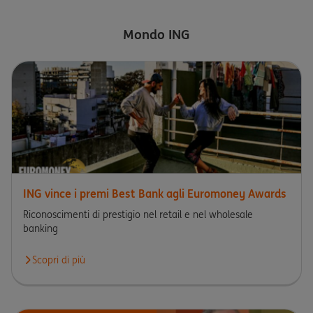
Mondo ING
ING vince i premi Best Bank agli Euromoney Awards
Riconoscimenti di prestigio nel retail e nel wholesale
banking
Scopri di più
Scopri di più circa ING vince i premi Best Bank agli Euromoney