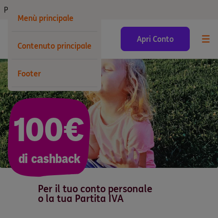
Privati
Menù principale
ING BANK Homepage
Apri Conto
Contenuto principale
Footer
100€
di cashback
Per il tuo conto personale
o la tua Partita IVA