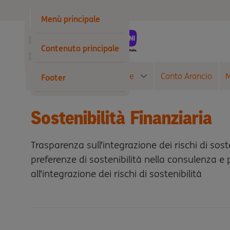
Privati
Menù principale
Business
Contenuto principale
Wholesale
Conto Corrente
Carte
Conto Arancio
M
Footer
Sostenibilità Finanziaria
Trasparenza sull’integrazione dei rischi di sosten
preferenze di sostenibilità nella consulenza e 
all’integrazione dei rischi di sostenibilità