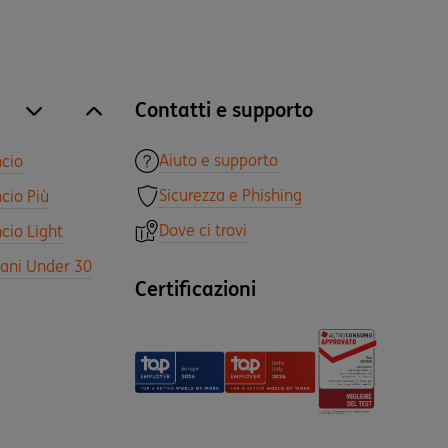
Contatti e supporto
site.accordion.apri [it-IT] Tutti i prodotti
Chiudi Tutti i prodotti
Aiuto e supporto
ncio
Sicurezza e Phishing
cio Più
Dove ci trovi
cio Light
vani Under 30
Certificazioni