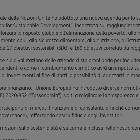
ale delle Nazioni Unite ha adottato una nuova agenda per lo sv
 for Sustainable Development”, incentrata sul raggiungimento 
fforzare la risposta globale all’eliminazione della povertà, al
mente equi, alla sicurezza alimentare, alla nutrizione, all’istruz
 17 obiettivi sostenibili (SDG) e 169 obiettivi correlati da rag
e sulla valutazione delle aziende si sta ampliando per includere
dipendenti o come il cambiamento climatico avrà un impatto su
tuoi investimenti al fine di darti la possibilità di orientarti in
ore finanziario, l’Unione Europea ha introdotto diverse normati
 2020/852 (“Tassonomia”), volti a migliorare la trasparenza e fa
rtecipanti ai mercati finanziari e ai consulenti, affinché comun
overnance), rafforzando così la fiducia degli investitori.
rmazioni sulla sostenibilità e su come è inclusa nella nostra c