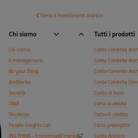
Torna a Investimenti Arancio
Chi siamo
Tutti i prodotti
site.accordion.apri [it-IT] Chi siamo
Chiudi Chi siamo
Chi siamo
Conto Corrente Ara
Il management
Conto Corrente Aran
do your thing
Conto Corrente Aran
Ambiente
Conto Corrente Gio
Società
Conto di base
DI&B
Carta di debito
Sicurezza
Carta di credito
People Insights Lab
Carta prepagata
ING THINK – Economia&Finanza
Conto Arancio