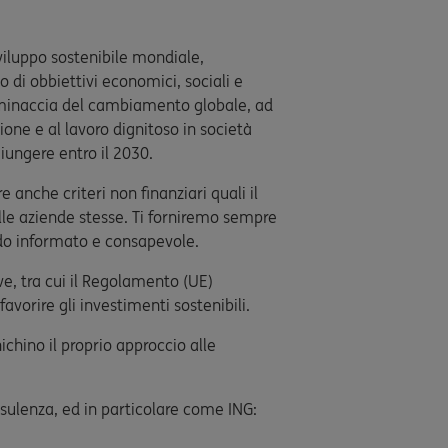
iluppo sostenibile mondiale,
di obbiettivi economici, sociali e
la minaccia del cambiamento globale, ad
ione e al lavoro dignitoso in società
giungere entro il 2030.
 anche criteri non finanziari quali il
lle aziende stesse. Ti forniremo sempre
 modo informato e consapevole.
ve, tra cui il Regolamento (UE)
vorire gli investimenti sostenibili.
ichino il proprio approccio alle
onsulenza, ed in particolare come ING: