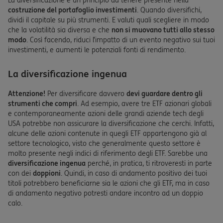
La diversificazione è un principio da tenere presente nella
costruzione del portafoglio investimenti
. Quando diversifichi,
dividi il capitale su più strumenti. E valuti quali scegliere in modo
che la volatilità sia diversa e che
non si muovano tutti allo stesso
modo
. Così facendo, riduci l’impatto di un evento negativo sui tuoi
investimenti, e aumenti le potenziali fonti di rendimento.
La diversificazione ingenua
Attenzione!
Per diversificare davvero
devi guardare dentro gli
strumenti che compri
. Ad esempio, avere tre ETF azionari globali
e contemporaneamente azioni delle grandi aziende tech degli
USA potrebbe non assicurare la diversificazione che cerchi. Infatti,
alcune delle azioni contenute in quegli ETF appartengono già al
settore tecnologico, visto che generalmente questo settore è
molto presente negli indici di riferimento degli ETF. Sarebbe una
diversificazione ingenua
perché, in pratica, ti ritroveresti in parte
con dei
doppioni
. Quindi, in caso di andamento positivo dei tuoi
titoli potrebbero beneficiarne sia le azioni che gli ETF, ma in caso
di andamento negativo potresti andare incontro ad un doppio
calo.