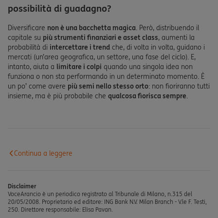
possibilità di guadagno?
Diversificare
non è una bacchetta magica
. Però, distribuendo il
capitale su
più strumenti finanziari e asset class
, aumenti la
probabilità di
intercettare i trend
che, di volta in volta, guidano i
mercati (un’area geografica, un settore, una fase del ciclo). E,
intanto, aiuta a
limitare i colpi
quando una singola idea non
funziona o non sta performando in un determinato momento. È
un po’ come avere
più semi nello stesso orto
: non fioriranno tutti
insieme, ma è più probabile che
qualcosa fiorisca sempre
.
Continua a leggere
Disclaimer
VoceArancio è un periodico registrato al Tribunale di Milano, n.315 del
20/05/2008. Proprietario ed editore: ING Bank N.V. Milan Branch - V.le F. Testi,
250. Direttore responsabile: Elisa Pavan.