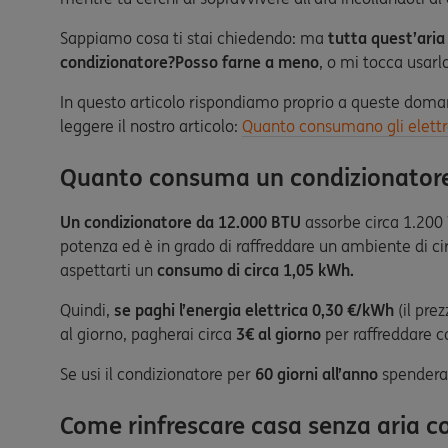
Sappiamo cosa ti stai chiedendo: ma
tutta quest’aria
condizionatore?
Posso farne a meno
, o mi tocca usarl
In questo articolo rispondiamo proprio a queste doman
leggere il nostro articolo:
Quanto consumano gli elett
Quanto consuma un condizionator
Un condizionatore da 12.000 BTU
assorbe circa 1.200
potenza ed è in grado di raffreddare un ambiente di ci
aspettarti un
consumo di circa 1,05 kWh.
Quindi,
se paghi l’energia elettrica 0,30 €/kWh
(il pre
al giorno, pagherai circa
3€ al giorno
per raffreddare c
Se usi il condizionatore per
60 giorni all’anno
spenderai
Come rinfrescare casa senza aria c