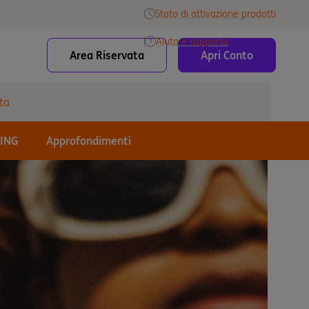
Stato di attivazione prodotti
Aiuto e supporto
Area Riservata
Apri Conto
ta
 ING
Approfondimenti