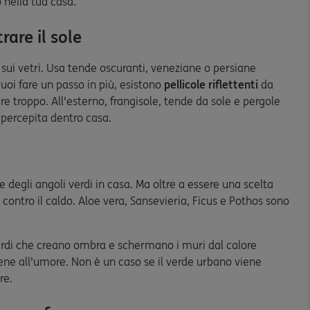
 nella tua casa.
rare il sole
o sui vetri. Usa tende oscuranti, veneziane o persiane
vuoi fare un passo in più, esistono
pellicole riflettenti
da
e troppo. All'esterno, frangisole, tende da sole e pergole
 percepita dentro casa.
ore degli angoli verdi in casa. Ma oltre a essere una scelta
contro il caldo. Aloe vera, Sansevieria, Ficus e Pothos sono
erdi che creano ombra e schermano i muri dal calore
 bene all'umore. Non è un caso se il verde urbano viene
re.