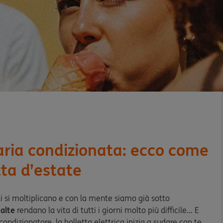
aria condizionata: ecco come
tta d’estate
ati si moltiplicano e con la mente siamo già sotto
alte
rendano la vita di tutti i giorni molto più difficile… E
condizionatore, la bolletta elettrica inizia a sudare con te.