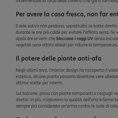
incrementare la forza delle correnti che già si formano
Per avere la casa fresca, non far ent
Il sole estivo non perdona, soprattutto se batte dirett
durante le ore più calde per evitare l'effetto serra. Se 
applicare ai vetri che
bloccano i raggi UV
senza oscurar
vegetali sono ottimi alleati per ridurre la temperatura
Il potere delle piante anti-afa
Negli ultimi anni, l’interior design ha riscoperto il val
estetica, alcune piante possono diventare vere alleate 
ottime scelte per interni.
Sul balcone, prova con piante rampicanti o cespugli v
diretto. In più, migliorano la qualità dell'aria e fanno
sempre più considerato un'arma contro le isole di calo