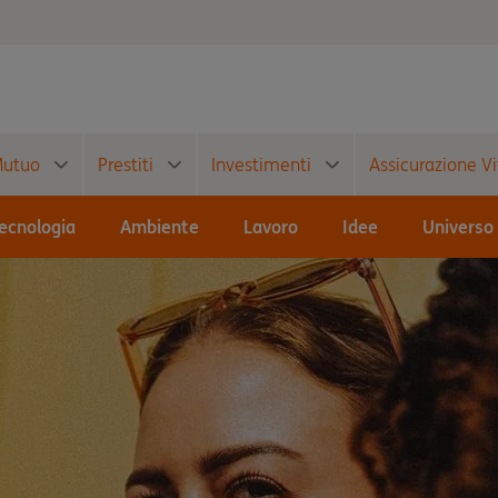
utuo
Prestiti
Investimenti
Assicurazione Vi
ecnologia
Ambiente
Lavoro
Idee
Universo