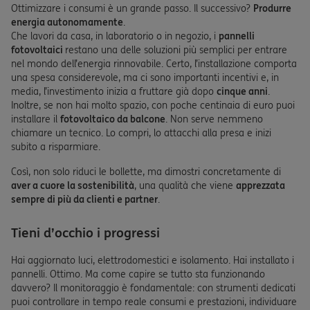
Ottimizzare i consumi è un grande passo. Il successivo?
Produrre
energia autonomamente
.
Che lavori da casa, in laboratorio o in negozio, i
pannelli
fotovoltaici
restano una delle soluzioni più semplici per entrare
nel mondo dell’energia rinnovabile. Certo, l’installazione comporta
una spesa considerevole, ma ci sono importanti incentivi e, in
media, l’investimento inizia a fruttare già dopo
cinque
anni
.
Inoltre, se non hai molto spazio, con poche centinaia di euro puoi
installare il
fotovoltaico da balcone
. Non serve nemmeno
chiamare un tecnico. Lo compri, lo attacchi alla presa e inizi
subito a risparmiare.
Così, non solo riduci le bollette, ma dimostri concretamente di
aver a cuore la sostenibilità
, una qualità che viene
apprezzata
sempre di più da clienti e partner
.
Tieni d’occhio i progressi
Hai aggiornato luci, elettrodomestici e isolamento. Hai installato i
pannelli. Ottimo. Ma come capire se tutto sta funzionando
davvero? Il monitoraggio è fondamentale: con strumenti dedicati
puoi controllare in tempo reale consumi e prestazioni, individuare