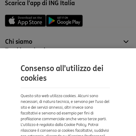
Scarica l’app di ING Italia
Chi siamo
site
Tutti i prodotti
site
Contatti e supporto
Consenso all’utilizzo dei
Aiuto e supporto
cookies
Sicurezza e Phishing
Dove ci trovi
Questo sito web utilizza cookies. Alcuni sono
necessari, di natura tecnica, e servono per l’uso del
sito e dei servizi annessi, altri invece sono
Certificazioni
facoltativi e servono ad esempio per fini di
profilazione commerciale anche verso terze parti.
L’utilizzo è regolato dalla Cookie Policy. Potrai
rilasciare il consenso ai cookies facoltativi, suddivisi