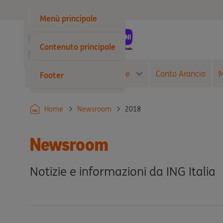
Privati
Menù principale
Business
Contenuto principale
Wholesale
Conto Corrente
Carte
Conto Arancio
M
Footer
2018
Home
Newsroom
Newsroom
Notizie e informazioni da ING Italia