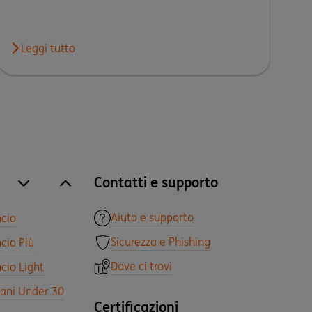
fotovoltaico di RTR – Terra Firma
one secondo il Reputation Institute
Leggi tutto
Leggi l'articolo ING Italia lancia la propria rete di consulent
Contatti e supporto
site.accordion.apri [it-IT] Tutti i prodotti
Chiudi Tutti i prodotti
Aiuto e supporto
ncio
Sicurezza e Phishing
cio Più
Dove ci trovi
cio Light
vani Under 30
Certificazioni