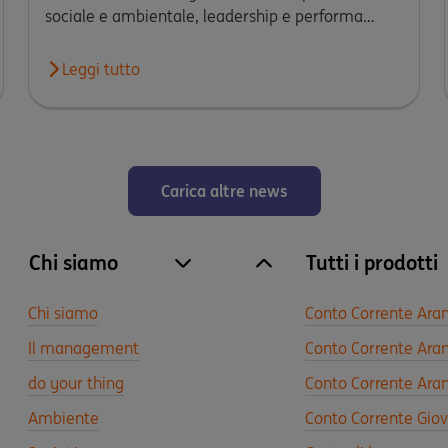
sociale e ambientale, leadership e performa…
e rinnovabili supportando F2i nell’acquisizione del portafoglio 
Leggi tutto
Leggi l'articolo ING prima banca in Italia per reputazi
Carica altre news
Chi siamo
Tutti i prodotti
site.accordion.apri [it-IT] Chi siamo
Chiudi Chi siamo
Chi siamo
Conto Corrente Ara
Il management
Conto Corrente Aran
do your thing
Conto Corrente Aran
Ambiente
Conto Corrente Gio