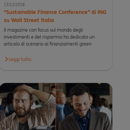
13/12/2018
“Sustainable Finance Conference” di ING
su Wall Street Italia
Il magazine con focus sul mondo degli
investimenti e del risparmio ha dedicato un
articolo di scenario ai finanziamenti green
ione e sostenibilità: Marco Bragadin intervistato da Class CNBC
Leggi tutto
Leggi l'articolo “Sustainable Finance Conference” di ING su 