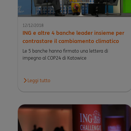
12/12/2018
ING e altre 4 banche leader insieme per
contrastare il cambiamento climatico
Le 5 banche hanno firmato una lettera di
impegno al COP24 di Katowice
Leggi tutto
Leggi l'articolo ING e altre 4 banche leader insi