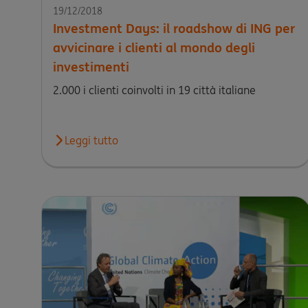
19/12/2018
Investment Days: il roadshow di ING per
avvicinare i clienti al mondo degli
investimenti
2.000 i clienti coinvolti in 19 città italiane
Leggi tutto
Leggi l'articolo Investment Days: il roadshow di I