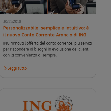
30/11/2018
Personalizzabile, semplice e intuitivo: è
il nuovo Conto Corrente Arancio di ING
ING rinnova l’offerta del conto corrente: più servizi
per rispondere ai bisogni in evoluzione dei clienti,
con la convenienza di sempre.
ty Arancio si incontrano dal vivo
Leggi tutto
Leggi l'articolo Personalizzabile, semplice e intuitivo: è i