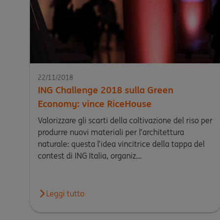
22/11/2018
ING Challenge 2018 sulla Green
Economy: vince RiceHouse
Valorizzare gli scarti della coltivazione del riso per
produrre nuovi materiali per l’architettura
naturale: questa l’idea vincitrice della tappa del
contest di ING Italia, organiz…
Leggi tutto
Leggi l'articolo ING Challenge 2018 sulla Green 