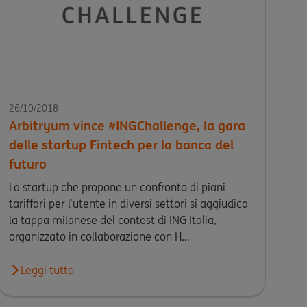
26/10/2018
Arbitryum vince #INGChallenge, la gara
delle startup Fintech per la banca del
futuro
La startup che propone un confronto di piani
tariffari per l’utente in diversi settori si aggiudica
la tappa milanese del contest di ING Italia,
organizzato in collaborazione con H…
Leggi tutto
Leggi l'articolo Arbitryum vince #INGChallenge, la gara del