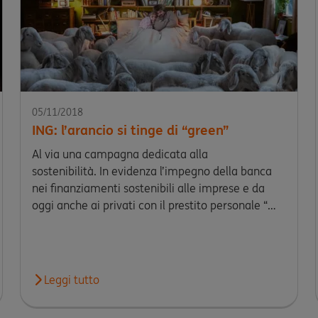
05/11/2018
ING: l’arancio si tinge di “green”
Al via una campagna dedicata alla
sostenibilità. In evidenza l’impegno della banca
nei finanziamenti sostenibili alle imprese e da
oggi anche ai privati con il prestito personale “…
Economy: vince RiceHouse
Leggi tutto
Leggi l'articolo ING: l’arancio si tinge di “green”