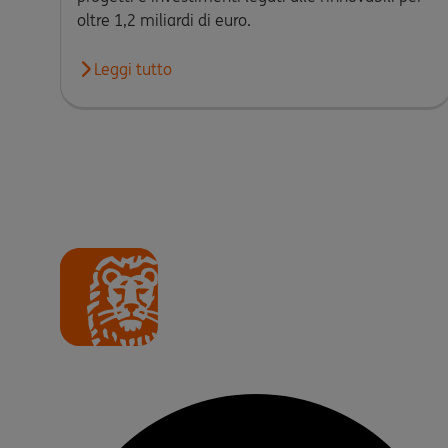
oltre 1,2 miliardi di euro.
Leggi tutto
Leggi l'articolo ING Italia conferma l’impegno nell