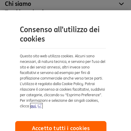
Chi siamo
site
Tutti i prodotti
site
Contatti e supporto
Consenso all’utilizzo dei
Aiuto e supporto
cookies
Sicurezza e Phishing
Dove ci trovi
Questo sito web utilizza cookies. Alcuni sono
necessari, di natura tecnica, e servono per l’uso del
sito e dei servizi annessi, altri invece sono
Certificazioni
facoltativi e servono ad esempio per fini di
profilazione commerciale anche verso terze parti.
L’utilizzo è regolato dalla Cookie Policy. Potrai
rilasciare il consenso ai cookies facoltativi, suddivisi
per categorie, cliccando su “Esprimo Preferenze”.
Per informazioni e selezione dei singoli cookies,
clicca
qui.
Collegamenti utili
Accetto tutti i cookies
Mappa del sito