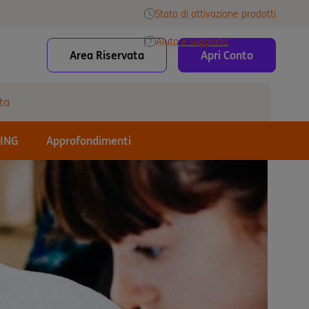
Stato di attivazione prodotti
Aiuto e supporto
Area Riservata
Apri Conto
ta
 ING
Approfondimenti