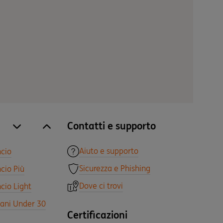
Contatti e supporto
site.accordion.apri [it-IT] Tutti i prodotti
Chiudi Tutti i prodotti
Aiuto e supporto
ncio
Sicurezza e Phishing
cio Più
Dove ci trovi
cio Light
vani Under 30
Certificazioni