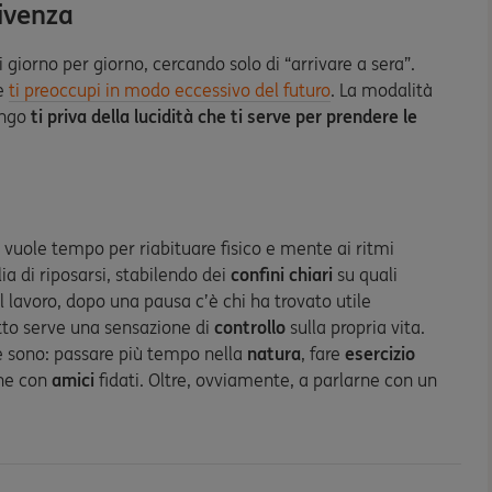
vivenza
i giorno per giorno, cercando solo di “arrivare a sera”.
re
ti preoccupi in modo eccessivo del futuro
. La modalità
ungo
ti priva della lucidità che ti serve per prendere le
Ci vuole tempo per riabituare fisico e mente ai ritmi
ia di riposarsi, stabilendo dei
confini chiari
su quali
al lavoro, dopo una pausa c’è chi ha trovato utile
tutto serve una sensazione di
controllo
sulla propria vita.
are sono: passare più tempo nella
natura
, fare
esercizio
rne con
amici
fidati. Oltre, ovviamente, a parlarne con un