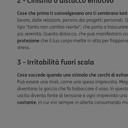
2 - Cinismo o distacco emotivo
Cose che prima ti coinvolgevano ora ti sembrano lontan
lavoro, dalle relazioni, persino dai progetti personali. 
tipo “tanto non cambia niente”, che porta a trascurare
più serenità. Questo distacco, che può manifestarsi 
protezione
che il tuo corpo mette in atto per frapporr
stress.
3 - Irritabilità fuori scala
Cosa succede quando uno stimolo che cerchi di evitare
Può essere una mail, come una spesa imprevista. Magari
diventano la goccia che fa traboccare il vaso. In questo 
uscita diventa fonte di tensione e ogni imprevisto una 
costante
, in cui vivi sempre in allerta consumando mo