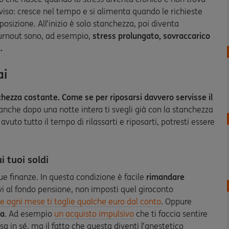
vviso: cresce nel tempo e si alimenta quando le richieste
posizione. All’inizio è solo stanchezza, poi diventa
 burnout sono, ad esempio,
stress prolungato, sovraccarico
.
ai
hezza costante. Come se per riposarsi davvero servisse il
anche dopo una notte intera ti svegli già con la stanchezza
uto tutto il tempo di rilassarti e riposarti, potresti essere
i tuoi soldi
ue finanze. In questa condizione è facile
rimandare
ivi al fondo pensione, non imposti quel giroconto
 ogni mese ti toglie qualche euro dal conto
. Oppure
ta
. Ad esempio
un acquisto impulsivo
che ti faccia sentire
a in sé, ma il fatto che questa diventi l’anestetico