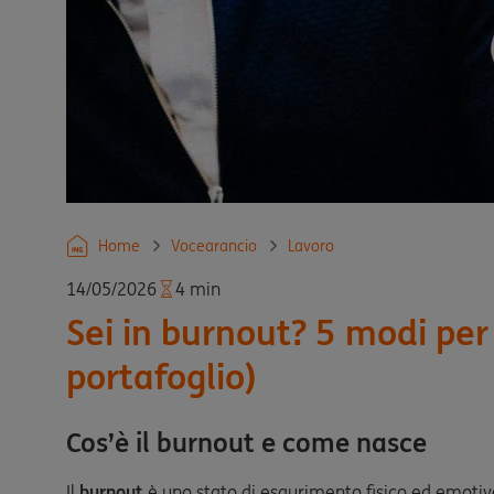
Home
Vocearancio
Lavoro
14/05/2026
4 min
Sei in burnout? 5 modi per 
portafoglio)
Cos’è il burnout e come nasce
Il
burnout
è uno stato di esaurimento fisico ed emotiv