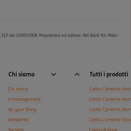
n.315 del 20/05/2008. Proprietario ed editore: ING Bank N.V. Milan
Chi siamo
Tutti i prodotti
site.accordion.apri [it-IT] Chi siamo
Chiudi Chi siamo
Chi siamo
Conto Corrente Ara
Il management
Conto Corrente Aran
do your thing
Conto Corrente Aran
Ambiente
Conto Corrente Gio
Società
Conto di base