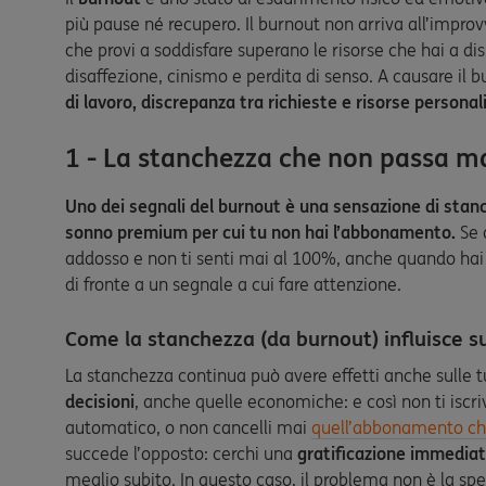
più pause né recupero. Il burnout non arriva all’impro
che provi a soddisfare superano le risorse che hai a dis
disaffezione, cinismo e perdita di senso. A causare il
di lavoro, discrepanza tra richieste e risorse personali
1 - La stanchezza che non passa m
Uno dei segnali del burnout è una sensazione di stanc
sonno premium per cui tu non hai l’abbonamento.
Se 
addosso e non ti senti mai al 100%, anche quando hai av
di fronte a un segnale a cui fare attenzione.
Come la stanchezza (da burnout) influisce su
La stanchezza continua può avere effetti anche sulle t
decisioni
, anche quelle economiche: e così non ti iscr
automatico, o non cancelli mai
quell’abbonamento che
succede l’opposto: cerchi una
gratificazione immedia
meglio subito. In questo caso, il problema non è la spes