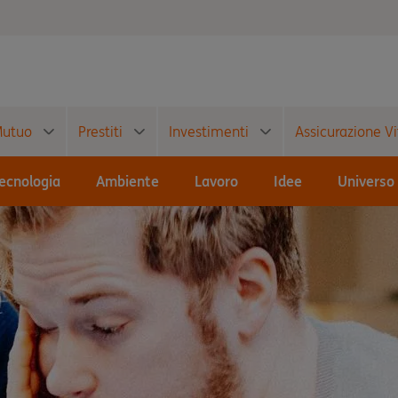
utuo
Prestiti
Investimenti
Assicurazione Vi
ecnologia
Ambiente
Lavoro
Idee
Universo