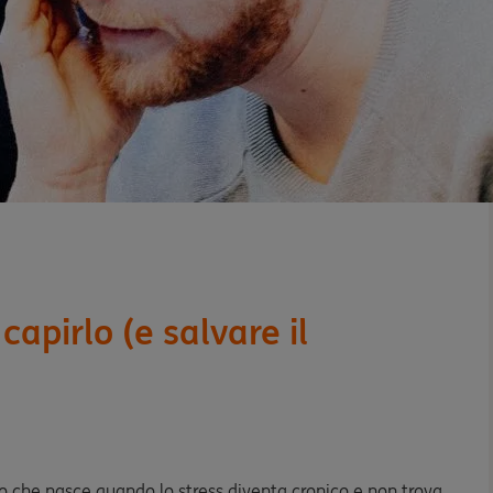
capirlo (e salvare il
o che nasce quando lo stress diventa cronico e non trova