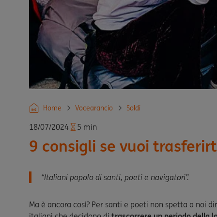
Home
Vocearancio
Soldi
18/07/2024
5 min
9 consigli se vuoi trasferirt
“
Italiani popolo di santi, poeti e navigatori
”.
Ma è ancora così? Per santi e poeti non spetta a noi dir
italiani che decidono di
trascorrere un periodo della lo