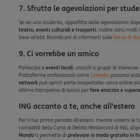
7. Sfrutta le agevolazioni per stude
Se sei uno studente, approfitta delle agevolazioni disp
teatro, eventi culturali e trasporti.
Inoltre sono molti i
base all’età. Ricorda poi di informarti sulle
borse di stu
9. Ci vorrebbe un amico
Partecipa a
eventi locali
, unisciti a gruppi di interesse
Piattaforme professionali come
LinkedIn
possono aiutar
network
può aprirti porte inaspettate: cerca online pia
ottimo trampolino di lancio per
fare amicizia e superar
ING accanto a te, anche all’estero
Per il tuo primo periodo all’estero, mentre sistemi le t
comodità della
Carta di Debito Mastercard di ING, dis
Mondo
ti permette di
prelevare in modo gratuito in Ita