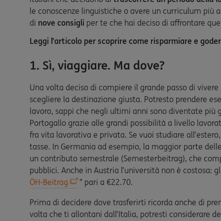
le conoscenze linguistiche o avere un curriculum più 
di
nove consigli
per te che hai deciso di affrontare quest
Leggi l’articolo per scoprire come risparmiare e god
1. Sì, viaggiare. Ma dove?
Una volta deciso di compiere il grande passo di vivere 
scegliere la destinazione giusta. Potresto prendere ese
lavoro, sappi che negli ultimi anni sono diventate più
Portogallo grazie alle grandi possibilità a livello lavora
fra vita lavorativa e privata. Se vuoi studiare all’este
tasse. In Germania ad esempio, la maggior parte delle 
un contributo semestrale (Semesterbeitrag), che compr
pubblici. Anche in Austria l’università non è costosa: g
ÖH-Beitrag
” pari a €22.70.
Prima di decidere dove trasferirti ricorda anche di pren
volta che ti allontani dall’Italia, potresti considerare d