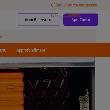
Stato di attivazione prodotti
Aiuto e supporto
Area Riservata
Apri Conto
ta
 ING
Approfondimenti