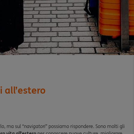
i all’estero
lo, ma sul “
navigatori
” possiamo rispondere. Sono molti gli
ro vita all’estero
per conoscere nuove culture, migliorare