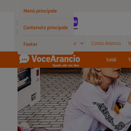
Privati
Menù principale
Business
Contenuto principale
Wholesale
Conto Corrente
Carte
Conto Arancio
M
Footer
Soldi
T