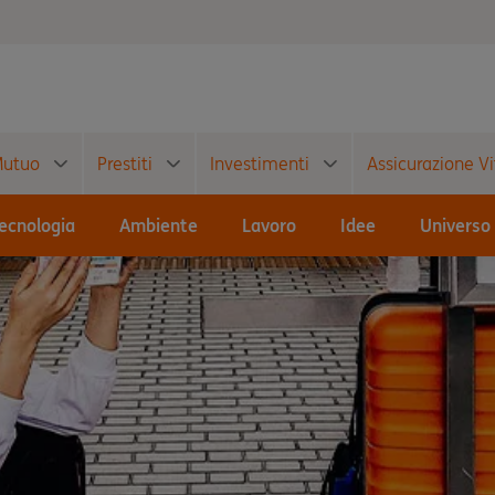
utuo
Prestiti
Investimenti
Assicurazione Vi
ecnologia
Ambiente
Lavoro
Idee
Universo