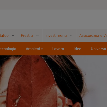
utuo
Prestiti
Investimenti
Assicurazione Vi
ecnologia
Ambiente
Lavoro
Idee
Universo