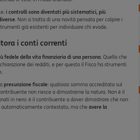
te:
i controlli sono diventati più sistematici, più
diverse
. Non si tratta di una novità pensata per colpire i
trumenti già esistenti per individuare chi evade.
ora i conti correnti
iù fedele della vita finanziaria di una persona
. Quello che
chiarazione dei redditi, e per questo il Fisco ha strumenti
e.
la
presunzione fiscale
: qualsiasi somma accreditata sul
contribuente non riesce a dimostrarne la natura. Non è il
gnati in nero: è il contribuente a dover dimostrare che non
nga automaticamente contestato, ma che
avere la