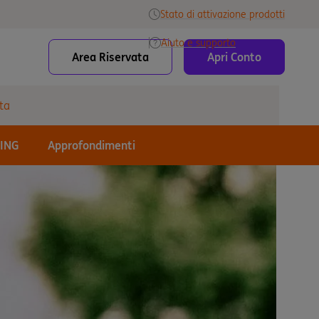
Stato di attivazione prodotti
Aiuto e supporto
Area Riservata
Apri Conto
ta
 ING
Approfondimenti