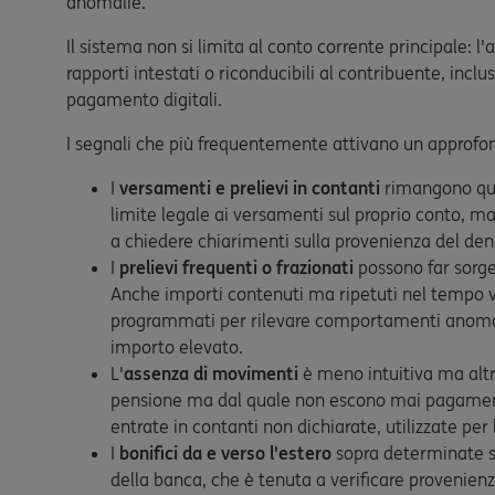
anomalie.
Il sistema non si limita al conto corrente principale: 
rapporti intestati o riconducibili al contribuente, inclu
pagamento digitali.
I segnali che più frequentemente attivano un approfon
I
versamenti e prelievi in contanti
rimangono quel
limite legale ai versamenti sul proprio conto, m
a chiedere chiarimenti sulla provenienza del den
I
prelievi frequenti o frazionati
possono far sorger
Anche importi contenuti ma ripetuti nel tempo v
programmati per rilevare comportamenti anomali 
importo elevato.
L'
assenza di movimenti
è meno intuitiva ma altr
pensione ma dal quale non escono mai pagamenti 
entrate in contanti non dichiarate, utilizzate per 
I
bonifici da e verso l'estero
sopra determinate so
della banca, che è tenuta a verificare provenien