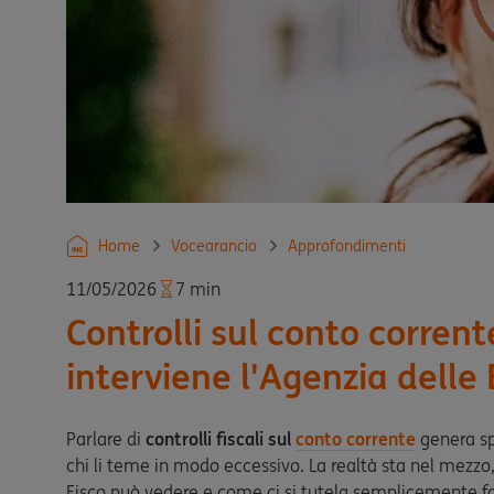
Home
Vocearancio
Approfondimenti
11/05/2026
7 min
Controlli sul conto corren
interviene l'Agenzia delle
Parlare di
controlli fiscali sul
conto corrente
genera sp
chi li teme in modo eccessivo. La realtà sta nel mezzo
Fisco può vedere e come ci si tutela semplicemente f