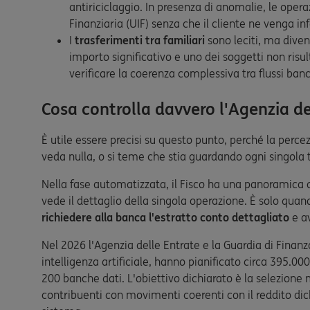
antiriciclaggio. In presenza di anomalie, le oper
Finanziaria (UIF) senza che il cliente ne venga i
I
trasferimenti tra familiari
sono leciti, ma dive
importo significativo e uno dei soggetti non risult
verificare la coerenza complessiva tra flussi banca
Cosa controlla davvero l'Agenzia de
È utile essere precisi su questo punto, perché la perc
veda nulla, o si teme che stia guardando ogni singola 
Nella fase automatizzata, il Fisco ha una panoramica de
vede il dettaglio della singola operazione. È solo q
richiedere alla banca l'estratto conto dettagliato
e av
Nel 2026 l'Agenzia delle Entrate e la Guardia di Finanz
intelligenza artificiale, hanno pianificato circa 395.000 
200 banche dati. L'obiettivo dichiarato è la selezione mi
contribuenti con movimenti coerenti con il reddito dic