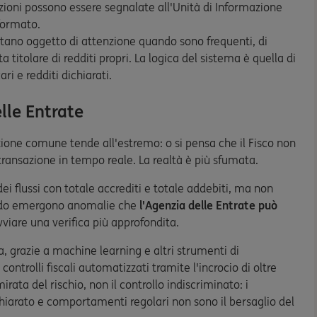
azioni possono essere segnalate all'Unità di Informazione
nformato.
ntano oggetto di attenzione quando sono frequenti, di
a titolare di redditi propri. La logica del sistema è quella di
ri e redditi dichiarati.
lle Entrate
ezione comune tende all'estremo: o si pensa che il Fisco non
transazione in tempo reale. La realtà è più sfumata.
i flussi con totale accrediti e totale addebiti, ma non
uando emergono anomalie che
l'Agenzia delle Entrate può
viare una verifica più approfondita.
a, grazie a machine learning e altri strumenti di
controlli fiscali automatizzati tramite l'incrocio di oltre
rata del rischio, non il controllo indiscriminato: i
hiarato e comportamenti regolari non sono il bersaglio del