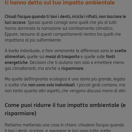
ti hanno detto sul tuo impatto ambientale
Chiudi l’acqua quando ti lavi i denti, ricicla i rifiuti, non lasciare le
luci accese
. Spesso questi consigli sono quelli che più di tutti
hanno dominato la narrazione sul cambiamento climatico.
Eppure, nessuno di questi comportamenti rientra tra quelli che
impattano di più sull’ambiente.
A livello individuale, a fare veramente la differenza sono le
scelte
alimentari,
quelle sui
mezzi di trasporto
e quelle sulle
fonti
energetiche
. Decisioni che ti aiutano non solo a emettere meno
gas climalteranti, ma anche a
risparmiare
.
Ma quella dell’impronta ecologica è una storia più grande, legata
a scelte che
non sono solo individuali
. I piccoli gesti contano, ma
non tanto quanto altri aspetti, che vengono discussi meno di altri.
Come puoi ridurre il tuo impatto ambientale (e
risparmiare)
Partiamo mettendo una cosa in chiaro: chiudere l’acqua quando
ti lavi i denti, riciclare, e spegnere le luci sono tutte scelte