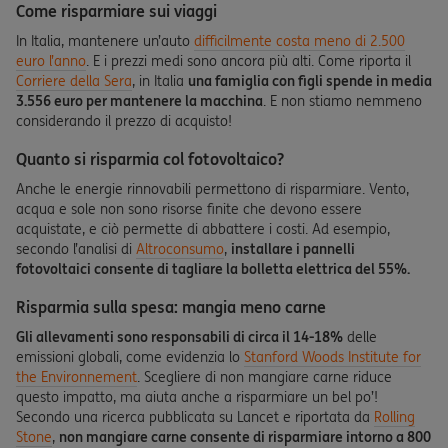
Come risparmiare sui viaggi
In Italia, mantenere un’auto
difficilmente costa meno di 2.500
euro l’anno
. E i prezzi medi sono ancora più alti. Come riporta il
Corriere della Sera
, in Italia
una famiglia con figli spende in media
3.556 euro per mantenere la macchina
. E non stiamo nemmeno
considerando il prezzo di acquisto!
Quanto si risparmia col fotovoltaico?
Anche le energie rinnovabili permettono di risparmiare. Vento,
acqua e sole non sono risorse finite che devono essere
acquistate, e ciò permette di abbattere i costi. Ad esempio,
secondo l’analisi di
Altroconsumo
,
installare i pannelli
fotovoltaici consente di tagliare la bolletta elettrica del 55%.
Risparmia sulla spesa: mangia meno carne
Gli allevamenti sono responsabili di circa il 14-18%
delle
emissioni globali, come evidenzia lo
Stanford Woods Institute for
the Environnement
. Scegliere di non mangiare carne riduce
questo impatto, ma aiuta anche a risparmiare un bel po’!
Secondo una ricerca pubblicata su Lancet e riportata da
Rolling
Stone
,
non mangiare carne consente di risparmiare intorno a 800