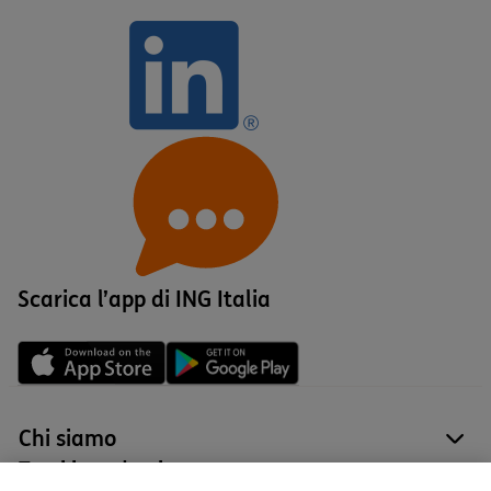
Scarica l’app di ING Italia
Chi siamo
site
Tutti i prodotti
site