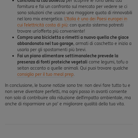
Controlla la tua bolletta
per scoprire le fonti della tua
fornitura e fai un confronto sul mercato per vedere se ci
sono soluzioni che usano una maggiore quota di rinnovabili
nel loro mix energetico.
L’Italia è uno dei Paesi europei in
cui l’elettricità costa di più
: con questo sistema potresti
trovare un’offerta più conveniente!
Compra una bicicletta o rimetti a nuovo quella che giace
abbandonata nel tuo garage
, armati di caschetto e inizia a
usarla per gli spostamenti più brevi.
Fai un piano alimentare settimanale
che prevede la
presenza di fonti proteiche vegetali
come legumi, tofu o
seitan accanto a quelle animali. Qui puoi trovare qualche
consiglio per il tuo meal prep
.
In conclusione, le buone notizie sono tre: non devi fare tutto tu e
non serve diventare perfetti, ma ogni passo in avanti consente
non solo di contribuire alla riduzione dell’impatto ambientale, ma
anche di risparmiare un po’ e migliorare qualità della tua vita.