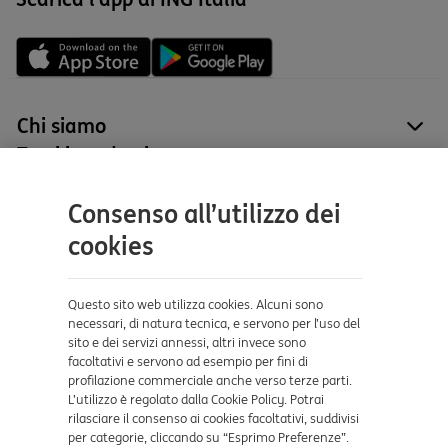
Chi siamo
site
Tutti i prodotti
site
Contatti e supporto
Consenso all’utilizzo dei
Aiuto e supporto
cookies
Sicurezza e Phishing
Dove ci trovi
Questo sito web utilizza cookies. Alcuni sono
necessari, di natura tecnica, e servono per l’uso del
sito e dei servizi annessi, altri invece sono
Certificazioni
facoltativi e servono ad esempio per fini di
profilazione commerciale anche verso terze parti.
L’utilizzo è regolato dalla Cookie Policy. Potrai
rilasciare il consenso ai cookies facoltativi, suddivisi
per categorie, cliccando su “Esprimo Preferenze”.