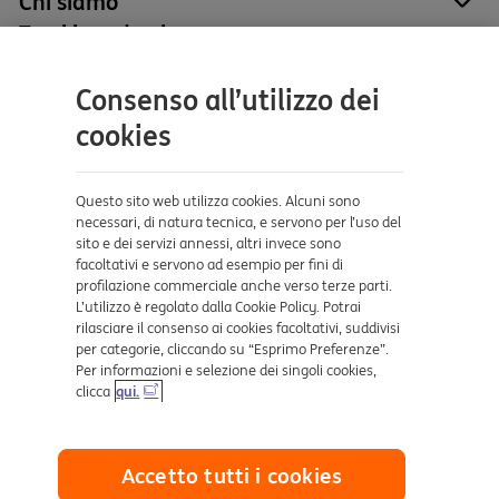
Chi siamo
site
Tutti i prodotti
site
Contatti e supporto
Consenso all’utilizzo dei
Aiuto e supporto
cookies
Sicurezza e Phishing
Dove ci trovi
Questo sito web utilizza cookies. Alcuni sono
necessari, di natura tecnica, e servono per l’uso del
sito e dei servizi annessi, altri invece sono
Certificazioni
facoltativi e servono ad esempio per fini di
profilazione commerciale anche verso terze parti.
L’utilizzo è regolato dalla Cookie Policy. Potrai
rilasciare il consenso ai cookies facoltativi, suddivisi
per categorie, cliccando su “Esprimo Preferenze”.
Per informazioni e selezione dei singoli cookies,
clicca
qui.
Collegamenti utili
Accetto tutti i cookies
Mappa del sito