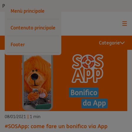
Privati
Menù principale
Contenuto principale
Categorie
Footer
08/01/2021
1 min
#SOSApp: come fare un bonifico via App