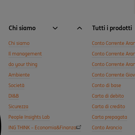
Chi siamo
Tutti i prodotti
site.accordion.apri [it-IT] Chi siamo
Chiudi Chi siamo
Chi siamo
Conto Corrente Ara
Il management
Conto Corrente Aran
do your thing
Conto Corrente Aran
Ambiente
Conto Corrente Gio
Società
Conto di base
DI&B
Carta di debito
Sicurezza
Carta di credito
People Insights Lab
Carta prepagata
ING THINK – Economia&Finanza
Conto Arancio