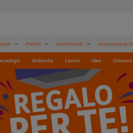
utuo
Prestiti
Investimenti
Assicurazione Vi
ecnologia
Ambiente
Lavoro
Idee
Universo