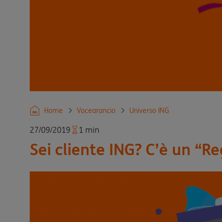
Home
Vocearancio
Universo ING
27/09/2019
1 min
Sei cliente ING? C’è un “Re