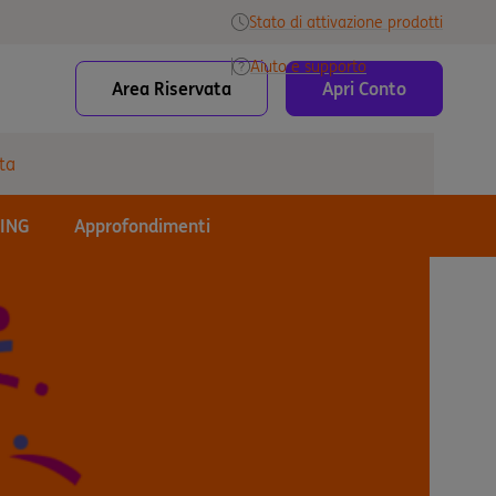
Stato di attivazione prodotti
Aiuto e supporto
Area Riservata
Apri Conto
ta
 ING
Approfondimenti