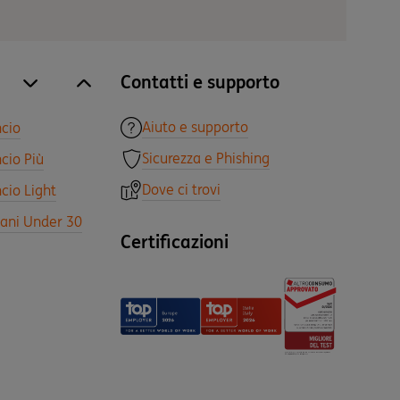
Contatti e supporto
site.accordion.apri [it-IT] Tutti i prodotti
Chiudi Tutti i prodotti
Aiuto e supporto
ncio
Sicurezza e Phishing
cio Più
Dove ci trovi
cio Light
vani Under 30
Certificazioni