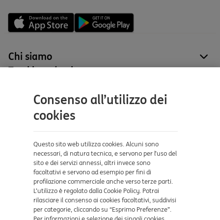
Chi siamo
site
Tutti i prodotti
site
Contatti e supporto
Consenso all’utilizzo dei
Aiuto e supporto
cookies
Sicurezza e Phishing
Dove ci trovi
Questo sito web utilizza cookies. Alcuni sono
necessari, di natura tecnica, e servono per l’uso del
sito e dei servizi annessi, altri invece sono
Certificazioni
facoltativi e servono ad esempio per fini di
profilazione commerciale anche verso terze parti.
L’utilizzo è regolato dalla Cookie Policy. Potrai
rilasciare il consenso ai cookies facoltativi, suddivisi
per categorie, cliccando su “Esprimo Preferenze”.
Per informazioni e selezione dei singoli cookies,