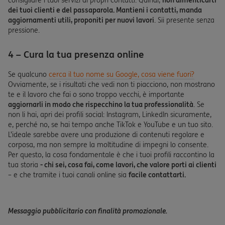
consigliare i tuoi servizi ai propri contatti. Quindi,
non dimenticarti
dei tuoi clienti e del passaparola. Mantieni i contatti, manda
aggiornamenti utili, proponiti per nuovi lavori
. Sii presente senza
pressione.
4 – Cura la tua presenza online
Se qualcuno
cerca il tuo nome su Google, cosa viene fuori?
Ovviamente, se i risultati che vedi non ti piacciono, non mostrano
te e il lavoro che fai o sono troppo vecchi, è importante
aggiornarli in modo che rispecchino la tua professionalità
. Se
non li hai, apri dei profili social: Instagram, LinkedIn sicuramente,
e, perché no, se hai tempo anche TikTok e YouTube e un tuo sito.
L’ideale sarebbe avere una produzione di contenuti regolare e
corposa, ma non sempre la moltitudine di impegni lo consente.
Per questo, la cosa fondamentale è che i tuoi profili raccontino la
tua storia
- chi sei, cosa fai, come lavori, che valore porti ai clienti
– e che tramite i tuoi canali online sia
facile contattarti.
Messaggio pubblicitario con finalità promozionale.