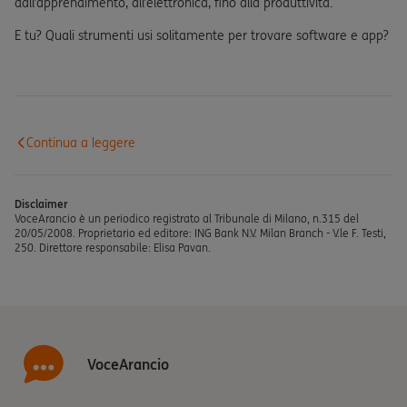
dall’apprendimento, all’elettronica, fino alla produttività.
E tu? Quali strumenti usi solitamente per trovare software e app?
Continua a leggere
Disclaimer
VoceArancio è un periodico registrato al Tribunale di Milano, n.315 del
20/05/2008. Proprietario ed editore: ING Bank N.V. Milan Branch - V.le F. Testi,
250. Direttore responsabile: Elisa Pavan.
VoceArancio