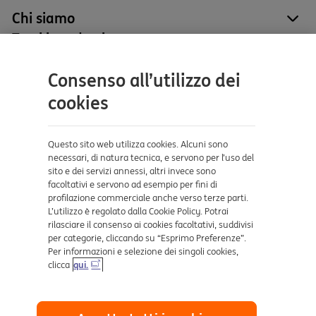
Chi siamo
site
Tutti i prodotti
site
Contatti e supporto
Consenso all’utilizzo dei
Aiuto e supporto
cookies
Sicurezza e Phishing
Dove ci trovi
Questo sito web utilizza cookies. Alcuni sono
necessari, di natura tecnica, e servono per l’uso del
sito e dei servizi annessi, altri invece sono
Certificazioni
facoltativi e servono ad esempio per fini di
profilazione commerciale anche verso terze parti.
L’utilizzo è regolato dalla Cookie Policy. Potrai
rilasciare il consenso ai cookies facoltativi, suddivisi
per categorie, cliccando su “Esprimo Preferenze”.
Per informazioni e selezione dei singoli cookies,
clicca
qui.
Collegamenti utili