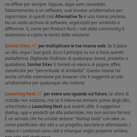
va offline per sempre. Oppure, dopo aver cancellato
l’abbonamento a un software, vuoi trovare un’alternativa per
risparmiare. In questi casi
Alternative To
è una risorsa preziosa.
Ha un vasto archivio di software, organizzati per similarità e
differenze. E, come per Product Hunt, i voti della community ti
aiuteranno a capire la bontà della soluzione.
Similar Sites,
per moltiplicare le tue risorse web.
Se ti piace
un sito, segui i tuoi gusti. Ecco il principio su cui si basa questa
piattaforma. Digitando l’indirizzo di qualunque brand, prodotto o
quotidiano,
Similar Sites
ti fornirà un elenco di pagine affini,
classificate per “percentuale di similarità”. Questa risorsa ha
anche un’utile estensione per browser che ti suggerirà al volo
un’alternativa per qualunque sito visiterai.
Launching Next,
per avere uno sguardo sul futuro.
Le sfere di
cristallo non esistono, ma se ti interessa arrivare prima degli altri,
un’occhiata a
Launching Next
può esserti utile: ti suggerisce
startup, app e prodotti ad alto potenziale, ma non ancora famosi.
È un servizio che ha un’utile sezione “startup tools” con idee su
come pianificare, dar vita a un progetto, lanciarlo e ottimizzarlo. I
video e i contenuti sono utili a chiunque voglia proporre un’idea,