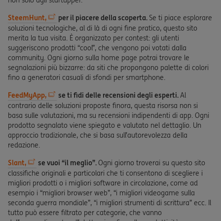
non solo agli startupper.
SteemHunt,
per il piacere della scoperta.
Se ti piace esplorare
soluzioni tecnologiche, al di là di ogni fine pratico, questo sito
merita la tua visita. È organizzato per contest: gli utenti
suggeriscono prodotti “cool”, che vengono poi votati dalla
community. Ogni giorno sulla home page potrai trovare le
segnalazioni più bizzarre: da siti che propongono palette di colori
fino a generatori casuali di sfondi per smartphone.
FeedMyApp,
se ti fidi delle recensioni degli esperti.
Al
contrario delle soluzioni proposte finora, questa risorsa non si
basa sulle valutazioni, ma su recensioni indipendenti di app. Ogni
prodotto segnalato viene spiegato e valutato nel dettaglio. Un
approccio tradizionale, che si basa sull’autorevolezza della
redazione.
Slant,
se vuoi “il meglio”.
Ogni giorno troverai su questo sito
classifiche originali e particolari che ti consentono di scegliere i
migliori prodotti o i migliori software in circolazione, come ad
esempio i “migliori browser web”, “i migliori videogame sulla
seconda guerra mondiale”, “i migliori strumenti di scrittura” ecc. Il
tutto può essere filtrato per categorie, che vanno