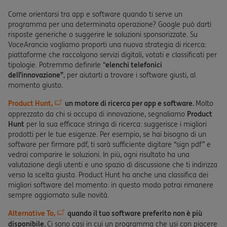
Come orientarsi tra app e software quando ti serve un
programma per una determinata operazione? Google può darti
risposte generiche o suggerire le soluzioni sponsorizzate. Su
VoceArancio vogliamo proporti una nuova strategia di ricerca:
piattaforme che raccolgono servizi digitali, votati e classificati per
tipologie. Potremmo definirle “
elenchi telefonici
dell’innovazione”
, per aiutarti a trovare i software giusti, al
momento giusto.
Product Hunt,
un motore di ricerca per app e software.
Molto
apprezzato da chi si occupa di innovazione, segnaliamo
Product
Hunt
per la sua efficace stringa di ricerca: suggerisce i migliori
prodotti per le tue esigenze. Per esempio, se hai bisogno di un
software per firmare pdf, ti sarà sufficiente digitare “sign pdf” e
vedrai comparire le soluzioni. In più, ogni risultato ha una
valutazione degli utenti e uno spazio di discussione che ti indirizza
verso la scelta giusta. Product Hunt ha anche una classifica dei
migliori software del momento: in questo modo potrai rimanere
sempre aggiornato sulle novità.
Alternative To,
quando il tuo software preferito non è più
disponibile.
Ci sono casi in cui un programma che usi con piacere