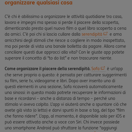
organizzare qualsiasi cosa
C’è chi è abilissimo a organizzare le attività quotidiane tra casa,
lavoro e impegni ma spesso si perde il piacere della scoperta,
dimenticando presto quel nuovo film o quel libro scoperto a cena
da amici. C’è poi chi si lascia cullare dalla
serendipità
e ama
arricchirsi degli stimoli che riesce a cogliere in modo inaspettato,
ma poi perde di vista una banale bolletta da pagare. Allora come
conciliare questi due approcci alla vita? Con le giuste app potete
superare il concetto di “to do list” e non trascurare niente.
Come organizzare il piacere della serendipità.
Sofa
è un’app
che serve proprio a questo: è pensata per catturare suggerimenti
su film, serie tv, videogame e libri. Dopo aver inserito uno di
questi elementi in una sezione, Sofa ricaverà automaticamente
una sinossi: in questo modo potrete recuperare le informazioni di
base e ricordarvi – anche a distanza di tempo – perché uno
stimolo vi aveva colpito. L’app vi aiuterà anche a spuntare ciò che
avete già visto (o letto) e darvi spunti in base a tag, del tipo “film
che fanno ridere”. L’app, al momento, è disponibile solo per iOS e
può essere attivata anche a voce con Siri. Chi invece possiede
uno smartphone Android può sfruttare la funzione “aggiungi