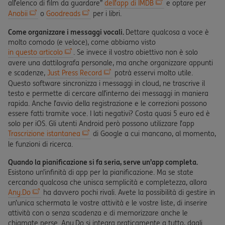
all’elenco di film da guardare”
dell’app di IMDB
e optare per
Anobii
o
Goodreads
per i libri.
Come organizzare i messaggi vocali.
Dettare qualcosa a voce è
molto comodo (e veloce), come abbiamo visto
in questo articolo
. Se invece il vostro obiettivo non è solo
avere una dattilografa personale, ma anche organizzare appunti
e scadenze,
Just Press Record
potrà esservi molto utile.
Questo software sincronizza i messaggi in cloud, ne trascrive il
testo e permette di cercare all’interno dei messaggi in maniera
rapida. Anche l’avvio della registrazione e le correzioni possono
essere fatti tramite voce. I lati negativi? Costa quasi 5 euro ed è
solo per iOS. Gli utenti Android però possono utilizzare l’app
Trascrizione istantanea
di Google a cui mancano, al momento,
le funzioni di ricerca.
Quando la pianificazione si fa seria, serve un’app completa.
Esistono un’infinità di app per la pianificazione. Ma se state
cercando qualcosa che unisca semplicità e completezza, allora
Any.Do
ha davvero pochi rivali. Avete la possibilità di gestire in
un’unica schermata le vostre attività e le vostre liste, di inserire
attività con o senza scadenza e di memorizzare anche le
chiamate perse. Any.Do si integra praticamente a tutto, dagli