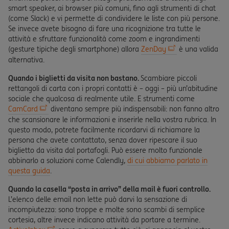
smart speaker, ai browser più comuni, fino agli strumenti di chat
(come Slack) e vi permette di condividere le liste con più persone.
Se invece avete bisogno di fare una ricognizione tra tutte le
attività e sfruttare funzionalità come zoom e ingrandimenti
(gesture tipiche degli smartphone) allora
ZenDay
è una valida
alternativa.
Quando i biglietti da visita non bastano.
Scambiare piccoli
rettangoli di carta con i propri contatti è – oggi – più un’abitudine
sociale che qualcosa di realmente utile. E strumenti come
CamCard
diventano sempre più indispensabili: non fanno altro
che scansionare le informazioni e inserirle nella vostra rubrica. In
questo modo, potrete facilmente ricordarvi di richiamare la
persona che avete contattato, senza dover ripescare il suo
biglietto da visita dal portafogli. Può essere molto funzionale
abbinarlo a soluzioni come Calendly,
di cui abbiamo parlato in
questa guida
.
Quando la casella “posta in arrivo” della mail è fuori controllo.
L’elenco delle email non lette può darvi la sensazione di
incompiutezza: sono troppe e molte sono scambi di semplice
cortesia, altre invece indicano attività da portare a termine.