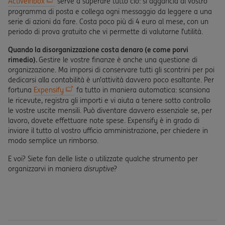
ActiveInbox
serve a superare tutto ciò: si aggancia al vostro
programma di posta e collega ogni messaggio da leggere a una
serie di azioni da fare. Costa poco più di 4 euro al mese, con un
periodo di prova gratuito che vi permette di valutarne l’utilità.
Quando la disorganizzazione costa denaro (e come porvi
rimedio).
Gestire le vostre finanze è anche una questione di
organizzazione. Ma imporsi di conservare tutti gli scontrini per poi
dedicarsi alla contabilità è un’attività davvero poco esaltante. Per
fortuna
Expensify
fa tutto in maniera automatica: scansiona
le ricevute, registra gli importi e vi aiuta a tenere sotto controllo
le vostre uscite mensili. Può diventare davvero essenziale se, per
lavoro, dovete effettuare note spese. Expensify è in grado di
inviare il tutto al vostro ufficio amministrazione, per chiedere in
modo semplice un rimborso.
E voi? Siete fan delle liste o utilizzate qualche strumento per
organizzarvi in maniera
disruptive
?