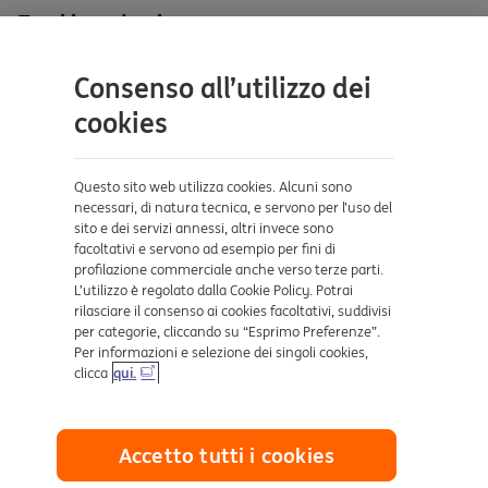
site
Tutti i prodotti
site
Contatti e supporto
Consenso all’utilizzo dei
Aiuto e supporto
cookies
Sicurezza e Phishing
Dove ci trovi
Questo sito web utilizza cookies. Alcuni sono
necessari, di natura tecnica, e servono per l’uso del
sito e dei servizi annessi, altri invece sono
Certificazioni
facoltativi e servono ad esempio per fini di
profilazione commerciale anche verso terze parti.
L’utilizzo è regolato dalla Cookie Policy. Potrai
rilasciare il consenso ai cookies facoltativi, suddivisi
per categorie, cliccando su “Esprimo Preferenze”.
Per informazioni e selezione dei singoli cookies,
clicca
qui.
Collegamenti utili
Accetto tutti i cookies
Mappa del sito