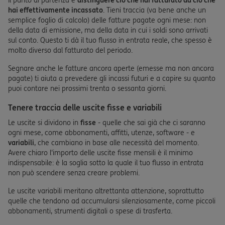
Il punto di partenza è
distinguere ciò che hai fatturato da ciò che
hai effettivamente incassato
. Tieni traccia (va bene anche un
semplice foglio di calcolo) delle fatture pagate ogni mese: non
della data di emissione, ma della data in cui i soldi sono arrivati
sul conto. Questo ti dà il tuo flusso in entrata reale, che spesso è
molto diverso dal fatturato del periodo.
Segnare anche le fatture ancora aperte (emesse ma non ancora
pagate) ti aiuta a prevedere gli incassi futuri e a capire su quanto
puoi contare nei prossimi trenta o sessanta giorni.
Tenere traccia delle uscite fisse e variabili
Le uscite si dividono in
fisse
- quelle che sai già che ci saranno
ogni mese, come abbonamenti, affitti, utenze, software - e
variabili
, che cambiano in base alle necessità del momento.
Avere chiaro l'importo delle uscite fisse mensili è il minimo
indispensabile: è la soglia sotto la quale il tuo flusso in entrata
non può scendere senza creare problemi.
Le uscite variabili meritano altrettanta attenzione, soprattutto
quelle che tendono ad accumularsi silenziosamente, come piccoli
abbonamenti, strumenti digitali o spese di trasferta.