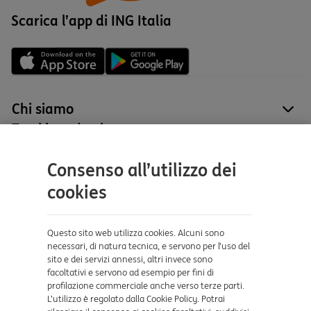
Scarica l’app di ING Italia
Chi siamo
site
Tutti i prodotti
site
Contatti e supporto
Consenso all’utilizzo dei
Aiuto e supporto
cookies
Sicurezza e Phishing
Dove ci trovi
Questo sito web utilizza cookies. Alcuni sono
necessari, di natura tecnica, e servono per l’uso del
sito e dei servizi annessi, altri invece sono
Certificazioni
facoltativi e servono ad esempio per fini di
profilazione commerciale anche verso terze parti.
L’utilizzo è regolato dalla Cookie Policy. Potrai