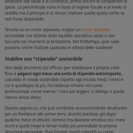
destinata alle tasse e ai contributi, prima ancora di considerare le
spese. La percentuale varia in base al regime fiscale e al livello di
reddito ma il principio è lo stesso: trattare quella quota come se
non fosse disponibile.
Tenerla su un conto separato, magari un
conto deposito
accessibile ma distinto dalla liquidità operativa, aiuta a non
toccarla nei momenti di tentazione. Nel frattempo, quei soldi
possono anche fruttare qualcosa in attesa delle scadenze.
Stabilire uno "stipendio" sostenibile
Uno degli strumenti più efficaci per stabilizzare il proprio cash
flow è
pagarsi ogni mese una sorta di stipendio autoimposto
,
calcolato in modo sostenibile rispetto agli incassi medi. I mesi in
cui si guadagna di più, l'eccedenza rimane nel conto
professionale come riserva. I mesi più leggeri, si attinge a quella
riserva senza stress.
Questo approccio, che può sembrare eccessivamente strutturato
per un freelance alle prime armi, diventa prezioso già dopo
qualche mese di attività: elimina l'oscillazione emotiva tra i mesi
ricchi e quelli magri e rende molto più prevedibile la propria
situazione personale. Puoi trovare spunti concreti su come