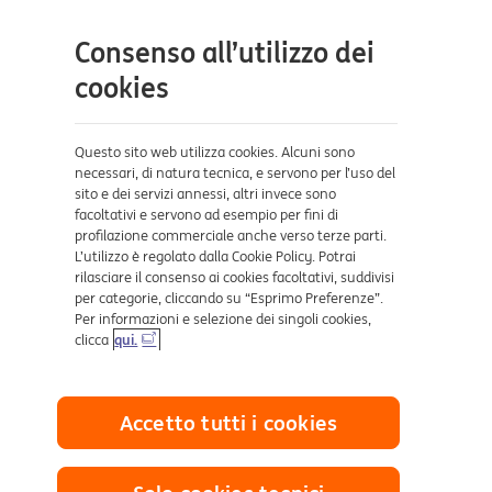
site
Contatti e supporto
Consenso all’utilizzo dei
Aiuto e supporto
cookies
Sicurezza e Phishing
Dove ci trovi
Questo sito web utilizza cookies. Alcuni sono
necessari, di natura tecnica, e servono per l’uso del
sito e dei servizi annessi, altri invece sono
Certificazioni
facoltativi e servono ad esempio per fini di
profilazione commerciale anche verso terze parti.
L’utilizzo è regolato dalla Cookie Policy. Potrai
rilasciare il consenso ai cookies facoltativi, suddivisi
per categorie, cliccando su “Esprimo Preferenze”.
Per informazioni e selezione dei singoli cookies,
clicca
qui.
Collegamenti utili
Accetto tutti i cookies
Mappa del sito
Trasparenza
Cookies