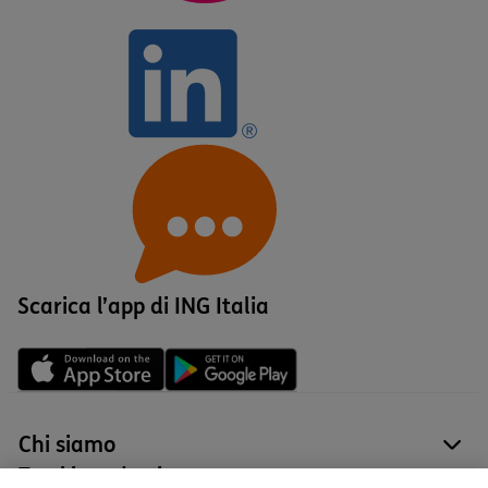
Scarica l’app di ING Italia
Chi siamo
site
Tutti i prodotti