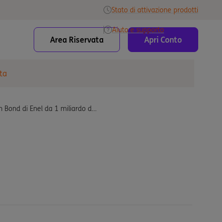
Stato di attivazione prodotti
Aiuto e supporto
Area Riservata
Apri Conto
ta
en Bond di Enel da 1 miliardo d…