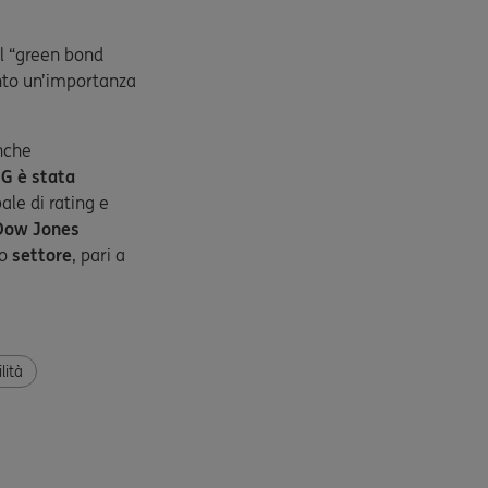
el “green bond
nto un’importanza
anche
NG è stata
ale di rating e
Dow Jones
io
settore
, pari a
lità