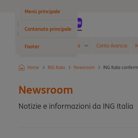
Privati
Menù principale
Business
Contenuto principale
Wholesale
Conto Corrente
Carte
Conto Arancio
M
Footer
ING Italia conferm
Home
ING Italia
Newsroom
Newsroom
Notizie e informazioni da ING Italia