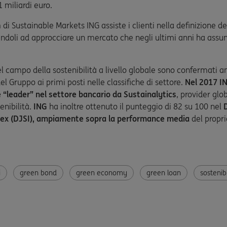
1 miliardi euro.
 di Sustainable Markets ING assiste i clienti nella definizione d
ndoli ad approcciare un mercato che negli ultimi anni ha assu
 nel campo della sostenibilità a livello globale sono confermati 
el Gruppo ai primi posti nelle classifiche di settore.
Nel 2017 I
“leader” nel settore bancario da Sustainalytics
, provider glob
enibilità.
ING
ha inoltre ottenuto il punteggio di 82 su 100 nel
ndex (DJSI), ampiamente sopra la performance media
del propr
i
green bond
green economy
green loan
sostenibi