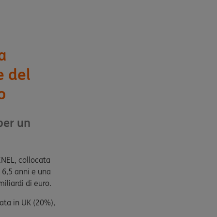
a
e del
o
per un
ENEL, collocata
 6,5 anni e una
iliardi di euro.
cata in UK (20%),