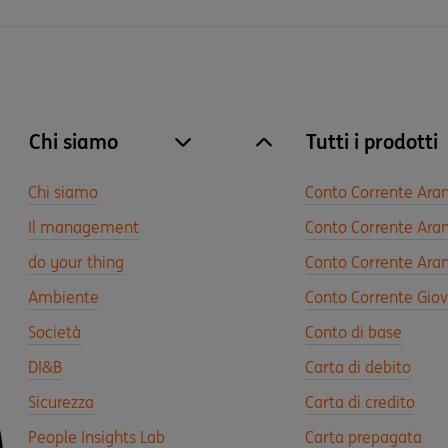
Chi siamo
Tutti i prodotti
site.accordion.apri [it-IT] Chi siamo
Chiudi Chi siamo
Chi siamo
Conto Corrente Ara
Il management
Conto Corrente Aran
do your thing
Conto Corrente Aran
Ambiente
Conto Corrente Gio
Società
Conto di base
DI&B
Carta di debito
Sicurezza
Carta di credito
People Insights Lab
Carta prepagata