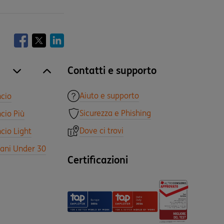
Contatti e supporto
site.accordion.apri [it-IT] Tutti i prodotti
Chiudi Tutti i prodotti
Aiuto e supporto
ncio
Sicurezza e Phishing
cio Più
Dove ci trovi
cio Light
vani Under 30
Certificazioni