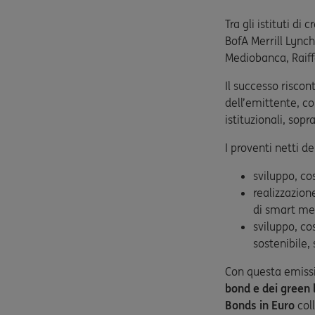
Tra gli istituti di
BofA Merrill Lynch
Mediobanca, Raiff
Il successo riscon
dell’emittente, co
istituzionali, sopr
I proventi netti d
sviluppo, co
realizzazion
di smart me
sviluppo, co
sostenibile,
Con questa emissi
bond e dei green 
Bonds in Euro
coll