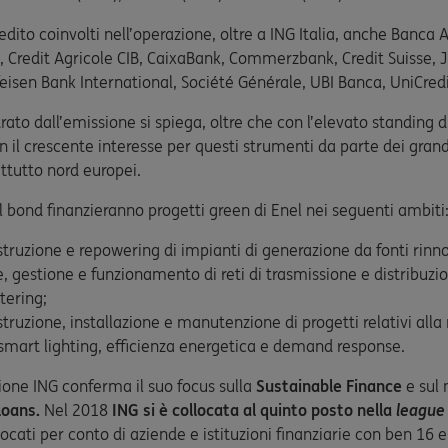
 credito coinvolti nell’operazione, oltre a ING Italia, anche Banca 
, Credit Agricole CIB, CaixaBank, Commerzbank, Credit Suisse, J
eisen Bank International, Société Générale, UBI Banca, UniCred
trato dall’emissione si spiega, oltre che con l’elevato standing d
n il crescente interesse per questi strumenti da parte dei grandi
attutto nord europei.
el bond finanzieranno progetti green di Enel nei seguenti ambiti
struzione e repowering di impianti di generazione da fonti rinno
e, gestione e funzionamento di reti di trasmissione e distribuzio
tering;
struzione, installazione e manutenzione di progetti relativi alla
 smart lighting, efficienza energetica e demand response.
one ING conferma il suo focus sulla
Sustainable Finance
e sul
loans.
Nel 2018
ING si è collocata al quinto posto nella
league
ocati per conto di aziende e istituzioni finanziarie con ben 16 