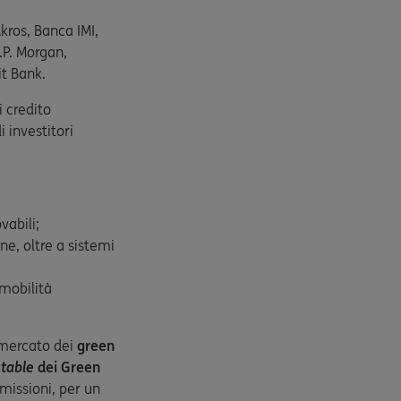
Akros, Banca IMI,
.P. Morgan,
it Bank.
i credito
 investitori
:
vabili;
ne, oltre a sistemi
 mobilità
 mercato dei
green
 table
dei Green
emissioni, per un