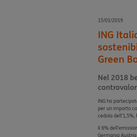
15/01/2019
ING Ital
sostenib
Green Bo
Nel 2018 be
controvalore
ING ha partecipat
per un importo co
cedola dell’1,5%, 
Il 6% dell’emissio
Germania Austria 