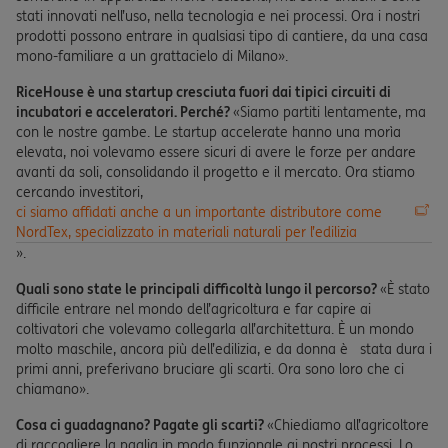
stati innovati nell’uso, nella tecnologia e nei processi. Ora i nostri
prodotti possono entrare in qualsiasi tipo di cantiere, da una casa
mono-familiare a un grattacielo di Milano».
RiceHouse è una startup cresciuta fuori dai tipici circuiti di
incubatori e acceleratori. Perché?
«Siamo partiti lentamente, ma
con le nostre gambe. Le startup accelerate hanno una morìa
elevata, noi volevamo essere sicuri di avere le forze per andare
avanti da soli, consolidando il progetto e il mercato. Ora stiamo
cercando investitori,
ci siamo affidati anche a un importante distributore come
NordTex, specializzato in materiali naturali per l’edilizia
».
Quali sono state le principali difficoltà lungo il percorso?
«È stato
difficile entrare nel mondo dell’agricoltura e far capire ai
coltivatori che volevamo collegarla all’architettura. È un mondo
molto maschile, ancora più dell’edilizia, e da donna è stata dura i
primi anni, preferivano bruciare gli scarti. Ora sono loro che ci
chiamano».
Cosa ci guadagnano? Pagate gli scarti?
«Chiediamo all’agricoltore
di raccogliere la paglia in modo funzionale ai nostri processi. Lo