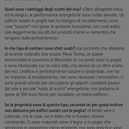
Quali sono i vantaggi degli scarti del riso?
«Oltre all’aspetto etico
ed ecologico, le performance energetiche sono molto elevate. Un
edificio isolato in paglia non ha bisogno di riscaldamento, sono
case “passive” con spese di gestione bassissime, con costi edilizi
solo leggermente più alti dei prodotti chimici e cementizi che
vengono dalla petrolchimica».
In che tipo di cantieri sono stati usati?
«Le racconto che abbiamo
di recente costruito una scuola. Pieve Torina, un paese
terremotato in provincia di Macerata, le cui pareti sono in paglia
e sono intonacate con la calce lolla, che deriva da un altro scarto
del riso. L’edificio è perfettamente salubre e sostenibile, non ha
un impianto di riscaldamento, non sono necessari i termosifoni, ci
sono grandi vetrate per raccogliere gli apporti cosiddetti passivi
del sole e piccole “ruote di scorta” energetiche, ma parliamo di
spese di 300 euro l’anno per riscaldare un intero edificio».
Se le proprietà sono di questo tipo, secondo lei per quale motivo
non abbiamo più edifici isolati con la paglia?
«Il limite vero è
culturale, ma le cose, sia in Italia che in Europa, stanno
cambiando. Ci sono materiali come il legno o la paglia che
sembrano in apparenza meno resistenti, ma sono antichi e sono