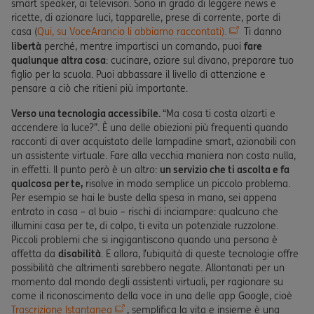
smart speaker, ai televisori. Sono in grado di leggere news e
ricette, di azionare luci, tapparelle, prese di corrente, porte di
casa (
Qui, su VoceArancio li abbiamo raccontati).
Ti danno
libertà
perché, mentre impartisci un comando, puoi
fare
qualunque altra cosa
: cucinare, oziare sul divano, preparare tuo
figlio per la scuola. Puoi abbassare il livello di attenzione e
pensare a ciò che ritieni più importante.
Verso una tecnologia accessibile.
“Ma cosa ti costa alzarti e
accendere la luce?”. È una delle obiezioni più frequenti quando
racconti di aver acquistato delle lampadine smart, azionabili con
un assistente virtuale. Fare alla vecchia maniera non costa nulla,
in effetti. Il punto però è un altro:
un servizio che ti ascolta e fa
qualcosa per te,
risolve in modo semplice un piccolo problema.
Per esempio se hai le buste della spesa in mano, sei appena
entrato in casa – al buio – rischi di inciampare: qualcuno che
illumini casa per te, di colpo, ti evita un potenziale ruzzolone.
Piccoli problemi che si ingigantiscono quando una persona è
affetta da
disabilità
. E allora, l’ubiquità di queste tecnologie offre
possibilità che altrimenti sarebbero negate. Allontanati per un
momento dal mondo degli assistenti virtuali, per ragionare su
come il riconoscimento della voce in una delle app Google, cioè
Trascrizione Istantanea
, semplifica la vita e insieme è una