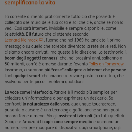
semplificano la vita
La corrente alimenta praticamente tutto ciò che possiedi. È
collegata alle mura delle tua casa e sai che c’è, anche se non la
vedi. Così sarà Internet, invisibile e sempre disponibile, come
l’elettricità. È il futuro che ci attende secondo
Leonard Kleinrock
, l’uomo che nel 1969 ha lanciato il primo
messaggio su quella che sarebbe diventata la rete delle reti. Non
ci siamo ancora arrivati, ma questa è la direzione. Lo testimonia il
boom degli oggetti connessi
che, nei prossimi anni, saliranno a
50 miliardi, com’è è emerso durante l’evento
Talks on Tomorrow
.
Insomma, ci saranno
più “cose” collegate a Internet che persone
.
Tanti
gadget smart
che iniziano a trovare posto in casa tua, che
risolvono per te piccoli problemi quotidiani.
La voce come interfaccia.
Parlare è il modo più semplice per
chiedere un’informazione o per esprimere un desiderio. Se
confronti
la naturalezza della voce,
qualunque touchscreen,
pulsante o cursore è una tecnologia goffa, anche se non puoi
ancora farne a meno. Ma gli
assistenti virtuali
(tra tutti quelli di
Google e Amazon) t
i capiscono sempre meglio
e animano un
numero sempre maggiore di dispositivi: dagli smartphone, agli