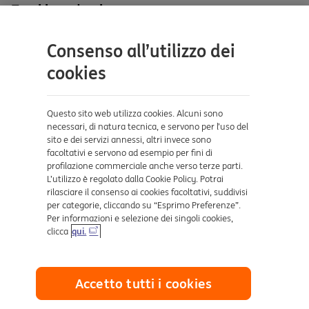
Tutti i prodotti
site
Contatti e supporto
Consenso all’utilizzo dei
Aiuto e supporto
cookies
Sicurezza e Phishing
Dove ci trovi
Questo sito web utilizza cookies. Alcuni sono
necessari, di natura tecnica, e servono per l’uso del
sito e dei servizi annessi, altri invece sono
Certificazioni
facoltativi e servono ad esempio per fini di
profilazione commerciale anche verso terze parti.
L’utilizzo è regolato dalla Cookie Policy. Potrai
rilasciare il consenso ai cookies facoltativi, suddivisi
per categorie, cliccando su “Esprimo Preferenze”.
Per informazioni e selezione dei singoli cookies,
clicca
qui.
Collegamenti utili
Accetto tutti i cookies
Mappa del sito
Trasparenza