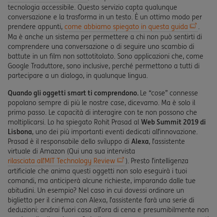
tecnologia accessibile. Questo servizio capta qualunque
conversazione e la trasforma in un testo. È un ottimo modo per
prendere appunti,
come abbiamo spiegato in questa guida
.
Ma è anche un sistema per permettere a chi non può sentirti di
comprendere una conversazione o di seguire uno scambio di
battute in un film non sottotitolato. Sono applicazioni che, come
Google Traduttore, sono inclusive, perché permettono a tutti di
partecipare a un dialogo, in qualunque lingua.
Quando gli oggetti smart ti comprendono.
Le “cose” connesse
popolano sempre di più le nostre case, dicevamo. Ma è solo il
primo passo. Le capacità di interagire con te non possono che
moltiplicarsi. Lo ha spiegato Rohit Prasad al
Web Summit 2019 di
Lisbona
, uno dei più importanti eventi dedicati all’innovazione.
Prasad è il responsabile dello sviluppo di
Alexa
, l’assistente
virtuale di Amazon (Qui una sua intervista
rilasciata all’MIT Technology Review
). Presto l’intelligenza
artificiale che anima questi oggetti non solo eseguirà i tuoi
comandi, ma anticiperà alcune richieste, imparando dalle tue
abitudini. Un esempio? Nel caso in cui dovessi ordinare un
biglietto per il cinema con Alexa, l’assistente farà una serie di
deduzioni: andrai fuori casa all’ora di cena e presumibilmente non