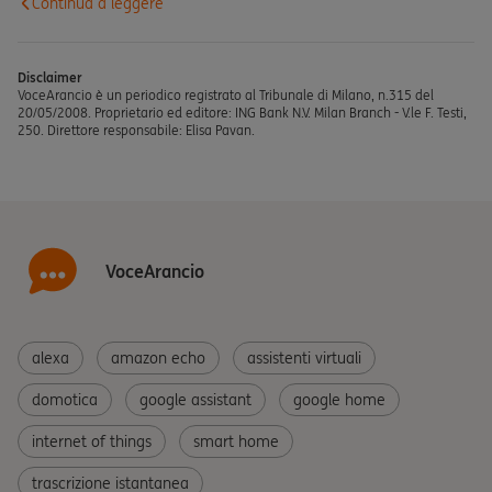
Continua a leggere
Disclaimer
VoceArancio è un periodico registrato al Tribunale di Milano, n.315 del
20/05/2008. Proprietario ed editore: ING Bank N.V. Milan Branch - V.le F. Testi,
250. Direttore responsabile: Elisa Pavan.
VoceArancio
alexa
amazon echo
assistenti virtuali
domotica
google assistant
google home
internet of things
smart home
trascrizione istantanea