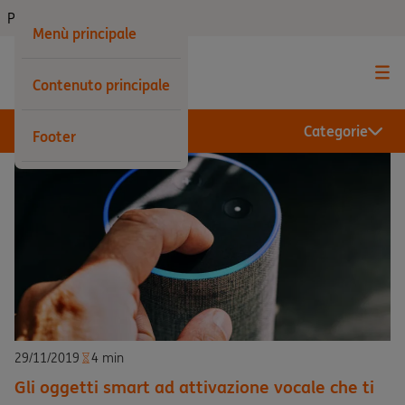
Privati
Menù principale
Contenuto principale
Categorie
Footer
29/11/2019
4 min
Gli oggetti smart ad attivazione vocale che ti