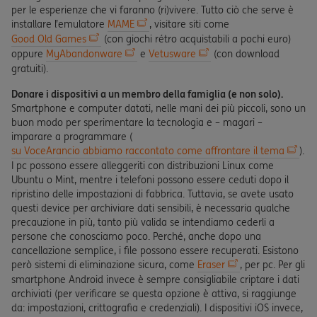
per le esperienze che vi faranno (ri)vivere. Tutto ciò che serve è
installare l’emulatore
MAME
, visitare siti come
Good Old Games
(con giochi rétro acquistabili a pochi euro)
oppure
MyAbandonware
e
Vetusware
(con download
gratuiti).
Donare i dispositivi a un membro della famiglia (e non solo).
Smartphone e computer datati, nelle mani dei più piccoli, sono un
buon modo per sperimentare la tecnologia e – magari –
imparare a programmare (
su VoceArancio abbiamo raccontato come affrontare il tema
).
I pc possono essere alleggeriti con distribuzioni Linux come
Ubuntu o Mint, mentre i telefoni possono essere ceduti dopo il
ripristino delle impostazioni di fabbrica. Tuttavia, se avete usato
questi device per archiviare dati sensibili, è necessaria qualche
precauzione in più, tanto più valida se intendiamo cederli a
persone che conosciamo poco. Perché, anche dopo una
cancellazione semplice, i file possono essere recuperati. Esistono
però sistemi di eliminazione sicura, come
Eraser
, per pc. Per gli
smartphone Android invece è sempre consigliabile criptare i dati
archiviati (per verificare se questa opzione è attiva, si raggiunge
da: impostazioni, crittografia e credenziali). I dispositivi iOS invece,