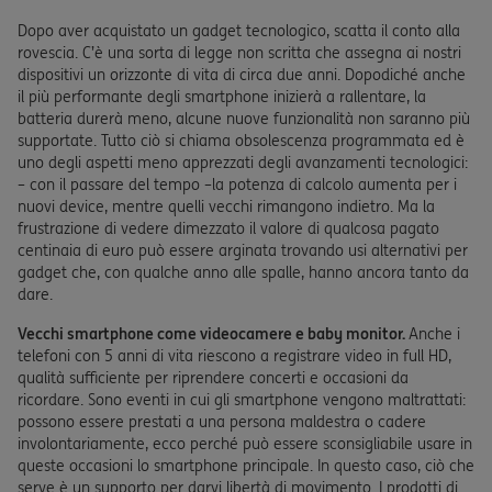
Dopo aver acquistato un gadget tecnologico, scatta il conto alla
rovescia. C’è una sorta di legge non scritta che assegna ai nostri
dispositivi un orizzonte di vita di circa due anni. Dopodiché anche
il più performante degli smartphone inizierà a rallentare, la
batteria durerà meno, alcune nuove funzionalità non saranno più
supportate. Tutto ciò si chiama obsolescenza programmata ed è
uno degli aspetti meno apprezzati degli avanzamenti tecnologici:
– con il passare del tempo –la potenza di calcolo aumenta per i
nuovi device, mentre quelli vecchi rimangono indietro. Ma la
frustrazione di vedere dimezzato il valore di qualcosa pagato
centinaia di euro può essere arginata trovando usi alternativi per
gadget che, con qualche anno alle spalle, hanno ancora tanto da
dare.
Vecchi smartphone come videocamere e baby monitor.
Anche i
telefoni con 5 anni di vita riescono a registrare video in full HD,
qualità sufficiente per riprendere concerti e occasioni da
ricordare. Sono eventi in cui gli smartphone vengono maltrattati:
possono essere prestati a una persona maldestra o cadere
involontariamente, ecco perché può essere sconsigliabile usare in
queste occasioni lo smartphone principale. In questo caso, ciò che
serve è un supporto per darvi libertà di movimento. I prodotti di