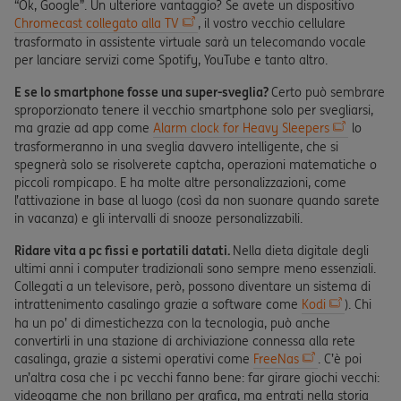
“Ok, Google”. Un ulteriore vantaggio? Se avete un dispositivo
Chromecast collegato alla TV
, il vostro vecchio cellulare
trasformato in assistente virtuale sarà un telecomando vocale
per lanciare servizi come Spotify, YouTube e tanto altro.
E se lo smartphone fosse una super-sveglia?
Certo può sembrare
sproporzionato tenere il vecchio smartphone solo per svegliarsi,
ma grazie ad app come
Alarm clock for Heavy Sleepers
lo
trasformeranno in una sveglia davvero intelligente, che si
spegnerà solo se risolverete captcha, operazioni matematiche o
piccoli rompicapo. E ha molte altre personalizzazioni, come
l’attivazione in base al luogo (così da non suonare quando sarete
in vacanza) e gli intervalli di snooze personalizzabili.
Ridare vita a pc fissi e portatili datati.
Nella dieta digitale degli
ultimi anni i computer tradizionali sono sempre meno essenziali.
Collegati a un televisore, però, possono diventare un sistema di
intrattenimento casalingo grazie a software come
Kodi
). Chi
ha un po’ di dimestichezza con la tecnologia, può anche
convertirli in una stazione di archiviazione connessa alla rete
casalinga, grazie a sistemi operativi come
FreeNas
. C’è poi
un’altra cosa che i pc vecchi fanno bene: far girare giochi vecchi:
videogame che non brillano per grafica, ma entrati nella storia