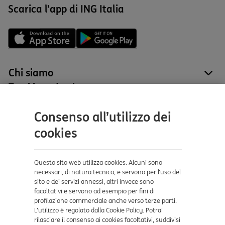
Scarica l’app di ING Italia
Chi siamo
site
Tutti i prodotti
site
Contatti e supporto
Consenso all’utilizzo dei
Aiuto e supporto
cookies
Sicurezza e Phishing
Dove ci trovi
Questo sito web utilizza cookies. Alcuni sono
necessari, di natura tecnica, e servono per l’uso del
sito e dei servizi annessi, altri invece sono
Certificazioni
facoltativi e servono ad esempio per fini di
profilazione commerciale anche verso terze parti.
L’utilizzo è regolato dalla Cookie Policy. Potrai
rilasciare il consenso ai cookies facoltativi, suddivisi