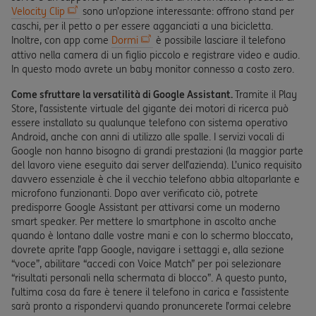
Velocity Clip
sono un’opzione interessante: offrono stand per
caschi, per il petto o per essere agganciati a una bicicletta.
Inoltre, con app come
Dormi
è possibile lasciare il telefono
attivo nella camera di un figlio piccolo e registrare video e audio.
In questo modo avrete un baby monitor connesso a costo zero.
Come sfruttare la versatilità di Google Assistant.
Tramite il Play
Store, l’assistente virtuale del gigante dei motori di ricerca può
essere installato su qualunque telefono con sistema operativo
Android, anche con anni di utilizzo alle spalle. I servizi vocali di
Google non hanno bisogno di grandi prestazioni (la maggior parte
del lavoro viene eseguito dai server dell’azienda). L’unico requisito
davvero essenziale è che il vecchio telefono abbia altoparlante e
microfono funzionanti. Dopo aver verificato ciò, potrete
predisporre Google Assistant per attivarsi come un moderno
smart speaker. Per mettere lo smartphone in ascolto anche
quando è lontano dalle vostre mani e con lo schermo bloccato,
dovrete aprite l’app Google, navigare i settaggi e, alla sezione
“voce”, abilitare “accedi con Voice Match” per poi selezionare
“risultati personali nella schermata di blocco”. A questo punto,
l’ultima cosa da fare è tenere il telefono in carica e l’assistente
sarà pronto a rispondervi quando pronuncerete l’ormai celebre