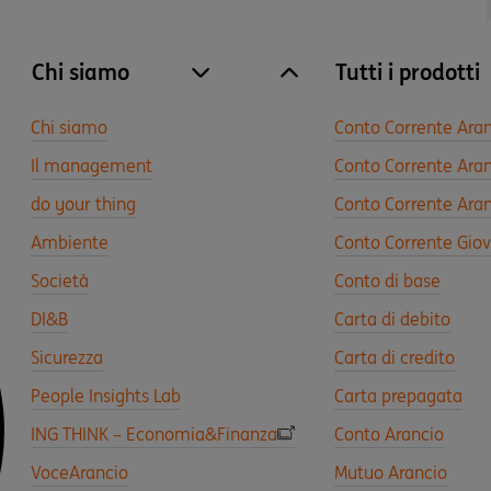
Chi siamo
Tutti i prodotti
site.accordion.apri [it-IT] Chi siamo
Chiudi Chi siamo
Chi siamo
Conto Corrente Ara
Il management
Conto Corrente Aran
do your thing
Conto Corrente Aran
Ambiente
Conto Corrente Gio
Società
Conto di base
DI&B
Carta di debito
Sicurezza
Carta di credito
People Insights Lab
Carta prepagata
ING THINK – Economia&Finanza
Conto Arancio
VoceArancio
Mutuo Arancio