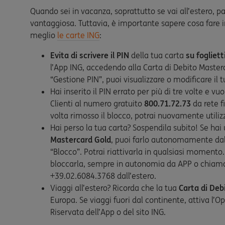
Quando sei in vacanza, soprattutto se vai all’estero, p
vantaggiosa. Tuttavia, è importante sapere cosa fare in
meglio
le carte ING
:
Evita di scrivere il PIN
della tua carta
su fogliett
l’App ING, accedendo alla Carta di Debito Masterc
“Gestione PIN”, puoi visualizzare o modificare il
Hai inserito il PIN errato per più di tre volte e v
Clienti al numero gratuito
800.71.72.73
da rete f
volta rimosso il blocco, potrai nuovamente utilizz
Hai perso la tua carta? Sospendila subito! Se hai
Mastercard Gold
, puoi farlo autonomamente dal
“Blocco”. Potrai riattivarla in qualsiasi momento
bloccarla, sempre in autonomia da APP o chiaman
+39.02.6084.3768 dall’estero.
Viaggi all’estero? Ricorda che la tua
Carta di Deb
Europa. Se viaggi fuori dal continente, attiva l’
Riservata dell’App o del sito ING.