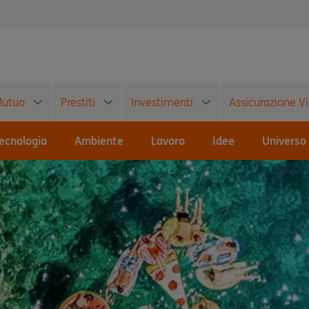
utuo
Prestiti
Investimenti
Assicurazione Vi
ecnologia
Ambiente
Lavoro
Idee
Universo