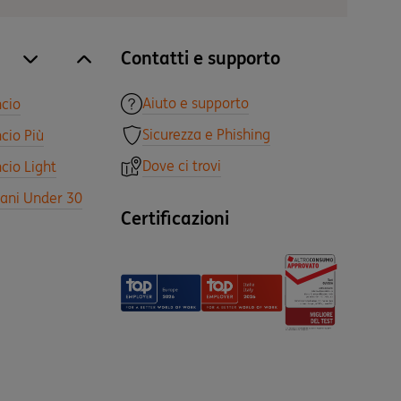
Contatti e supporto
site.accordion.apri [it-IT] Tutti i prodotti
Chiudi Tutti i prodotti
Aiuto e supporto
ncio
Sicurezza e Phishing
cio Più
Dove ci trovi
cio Light
vani Under 30
Certificazioni