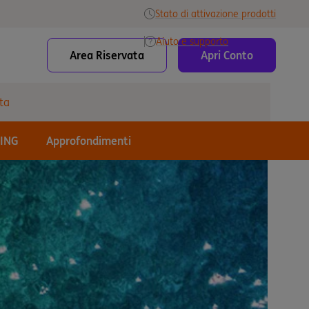
Stato di attivazione prodotti
Aiuto e supporto
Area Riservata
Apri Conto
ta
 ING
Approfondimenti