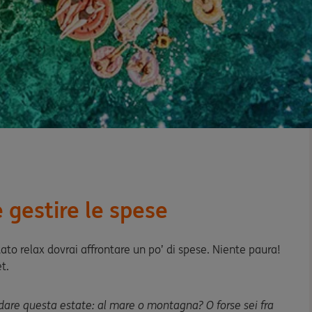
 gestire le spese
ato relax dovrai affrontare un po’ di spese. Niente paura!
t.
ndare questa estate: al mare o montagna? O forse sei fra