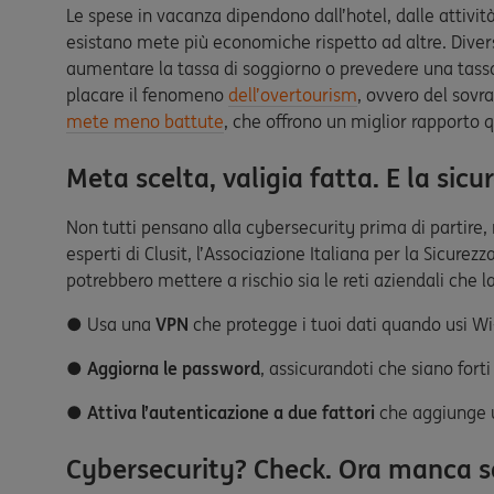
Le spese in vacanza dipendono dall’hotel, dalle attività
esistano mete più economiche rispetto ad altre. Diverse 
aumentare la tassa di soggiorno o prevedere una tassa 
placare il fenomeno
dell’overtourism
, ovvero del sovr
mete meno battute
, che offrono un miglior rapporto q
Meta scelta, valigia fatta. E la sicu
Non tutti pensano alla cybersecurity prima di partire,
esperti di Clusit, l’Associazione Italiana per la Sicur
potrebbero mettere a rischio sia le reti aziendali che 
● Usa una
VPN
che protegge i tuoi dati quando usi Wi-
●
Aggiorna le password
, assicurandoti che siano forti
●
Attiva l’autenticazione a due fattori
che aggiunge un
Cybersecurity? Check. Ora manca so