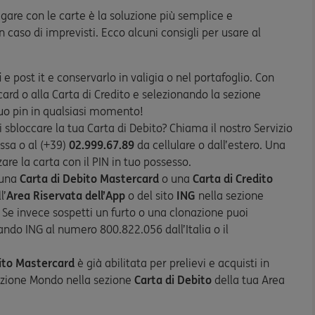
agare con le carte è la soluzione più semplice e
 caso di imprevisti. Ecco alcuni consigli per usare al
i
e post it e conservarlo in valigia o nel portafoglio. Con
ard o alla Carta di Credito e selezionando la sezione
 tuo pin in qualsiasi momento!
uoi sbloccare la tua Carta di Debito? Chiama il nostro Servizio
issa o al (+39)
02.999.67.89
da cellulare o dall’estero. Una
are la carta con il PIN in tuo possesso.
 una
Carta di Debito Mastercard
o una
Carta di Credito
l’
Area Riservata dell’App
o del sito
ING
nella sezione
. Se invece sospetti un furto o una clonazione puoi
do ING al numero 800.822.056 dall’Italia o il
ito Mastercard
è già abilitata per prelievi e acquisti in
Opzione Mondo nella sezione
Carta di Debito
della tua Area