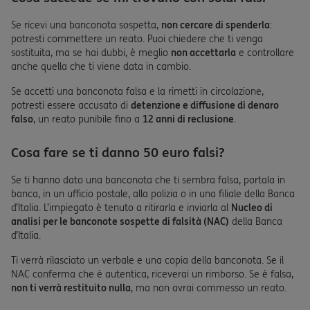
Se ricevi una banconota sospetta,
non cercare di spenderla
:
potresti commettere un reato. Puoi chiedere che ti venga
sostituita, ma se hai dubbi, è meglio
non accettarla
e controllare
anche quella che ti viene data in cambio.
Se accetti una banconota falsa e la rimetti in circolazione,
potresti essere accusato di
detenzione e diffusione di denaro
falso
, un reato punibile fino a
12 anni di reclusione
.
Cosa fare se ti danno 50 euro falsi?
Se ti hanno dato una banconota che ti sembra falsa, portala in
banca, in un ufficio postale, alla polizia o in una filiale della Banca
d’Italia. L’impiegato è tenuto a ritirarla e inviarla al
Nucleo di
analisi per le banconote sospette di falsità (NAC)
della Banca
d’Italia.
Ti verrà rilasciato un verbale e una copia della banconota. Se il
NAC conferma che è autentica, riceverai un rimborso. Se è falsa,
non ti verrà restituito nulla
, ma non avrai commesso un reato.