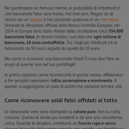
Per parafrasare un famoso meme, le probabilità di imbatterti in
una banconota falsa sono basse, ma mai zero. Magari sei di
ritorno da un
viaggio
o hai comprato qualcosa in un
mercatino
.
Secondo le rilevazioni ufficiali della Banca Centrale Europea, nel
2024 in Europa sono state ritirate dalla circolazione circa
554.000
banconote false.
In termini relativi, vuol dire che
ogni milione di
banconote, 18 sono contraffatte.
Tra i tagli più falsificati c’è la
banconota da 50 euro, seguita da quella da 20 euro.
Ma come si riconosce una banconota falsa? E cosa devi fare se
scopri di averne una nel tuo portafogli?
In primis capiamo come riconoscerla in poche mosse, affidandoci
a tre semplici operazioni:
tatto, osservazione e movimento
. A
queste, si aggiungono un paio di aiutini che possono tornare utili.
Come riconoscere soldi falsi: affidati al tatto
Le banconote vere sono stampate su
cotone puro
, non su carta
comune. Questo le rende più resistenti e dà loro una consistenza
unica. Quando le stropicci, emettono un
fruscio cupo e secco
,