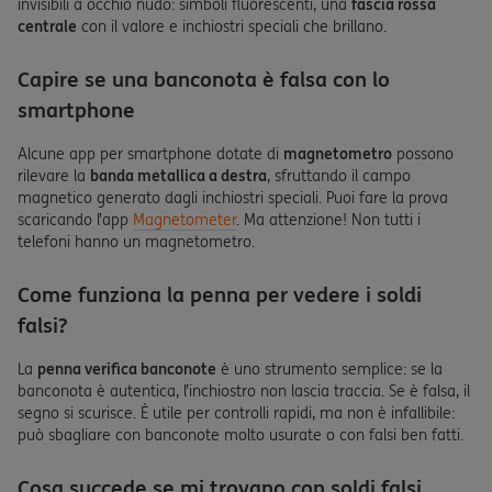
invisibili a occhio nudo: simboli fluorescenti, una
fascia rossa
centrale
con il valore e inchiostri speciali che brillano.
Capire se una banconota è falsa con lo
smartphone
Alcune app per smartphone dotate di
magnetometro
possono
rilevare la
banda metallica a destra
, sfruttando il campo
magnetico generato dagli inchiostri speciali. Puoi fare la prova
scaricando l’app
Magnetometer
. Ma attenzione! Non tutti i
telefoni hanno un magnetometro.
Come funziona la penna per vedere i soldi
falsi?
La
penna verifica banconote
è uno strumento semplice: se la
banconota è autentica, l’inchiostro non lascia traccia. Se è falsa, il
segno si scurisce. È utile per controlli rapidi, ma non è infallibile:
può sbagliare con banconote molto usurate o con falsi ben fatti.
Cosa succede se mi trovano con soldi falsi