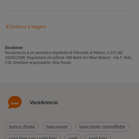
Continua a leggere
Disclaimer
VoceArancio è un periodico registrato al Tribunale di Milano, n.315 del
20/05/2008. Proprietario ed editore: ING Bank N.V. Milan Branch - V.le F. Testi,
250. Direttore responsabile: Elisa Pavan.
VoceArancio
banca d’italia
banconote
banconote contraffatte
cosa fare con i soldi falsi
soldi
soldi falsi