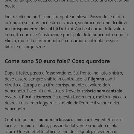
diverso da quello della carta normale che emette una tonalità più
acuta.
Inoltre, alcune parti sono stampate in rilievo. Passando le dita o
un’unghia sui margini destro e sinistro, sentirai una serie di
rilievi
in corrispondenza dei sottili trattini
. Anche il nome della valuta –
la scritta euro - e l’illustrazione principale della banconota sono in
rilievo, ma se la cartamoneta è consumata potrebbe essere
difficile accorgersene.
Come sono 50 euro falsi? Cosa guardare
Dopo il tatto, passa all’osservazione. Sul fronte, nel lato sinistro,
deve essere sempre visibile in controluce la
filigrana
con il
ritratto di Europa e la cifra corrispondente al valore della
banconota. Poco più a destra, si trova la
striscia nera centrale
,
ovvero il
filo di sicurezza
. Su questa fascia nera, molto in piccolo
dovresti riuscire a leggere il simbolo dell’euro e il valore della
banconota.
Controlla anche il
numero in basso a sinistra
: deve riflettere la
luce e cambiare colore, passando dal verde smeraldo al blu
scuro. Questo effetto ottico è uno dei segnali più evidenti di