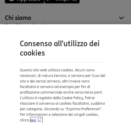
Chi siamo
site
Tutti i prodotti
site
Contatti e supporto
Consenso all’utilizzo dei
Aiuto e supporto
cookies
Sicurezza e Phishing
Dove ci trovi
Questo sito web utilizza cookies. Alcuni sono
necessari, di natura tecnica, e servono per l’uso del
sito e dei servizi annessi, altri invece sono
Certificazioni
facoltativi e servono ad esempio per fini di
profilazione commerciale anche verso terze parti.
L’utilizzo è regolato dalla Cookie Policy. Potrai
rilasciare il consenso ai cookies facoltativi, suddivisi
per categorie, cliccando su “Esprimo Preferenze”.
Per informazioni e selezione dei singoli cookies,
clicca
qui.