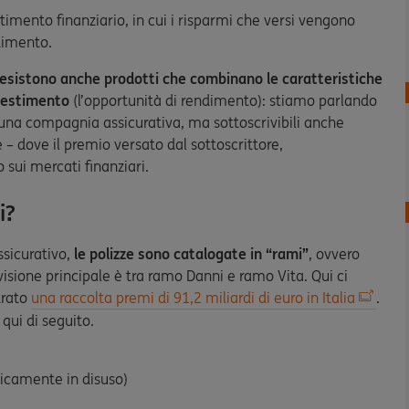
timento finanziario, in cui i risparmi che versi vengono
ndimento.
esistono anche prodotti che combinano le caratteristiche
nvestimento
(l’opportunità di rendimento): stiamo parlando
una compagnia assicurativa, ma sottoscrivibili anche
– dove il premio versato dal sottoscrittore,
 sui mercati finanziari.
i?
ssicurativo,
le polizze sono catalogate in “rami”
, ovvero
visione principale è tra ramo Danni e ramo Vita. Qui ci
trato
una raccolta premi di 91,2 miliardi di euro in Italia
.
qui di seguito.
aticamente in disuso)