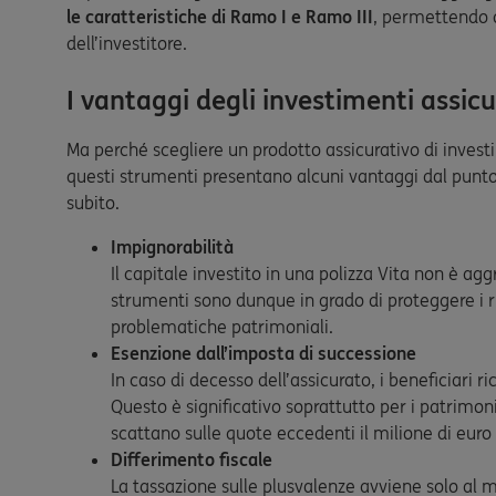
le caratteristiche di Ramo I e Ramo III
, permettendo d
dell’investitore.
I vantaggi degli investimenti assicu
Ma perché scegliere un prodotto assicurativo di invest
questi strumenti presentano alcuni vantaggi dal punto 
subito.
Impignorabilità
Il capitale investito in una polizza Vita non è aggr
strumenti sono dunque in grado di proteggere i r
problematiche patrimoniali.
Esenzione dall’imposta di successione
In caso di decesso dell’assicurato, i beneficiari 
Questo è significativo soprattutto per i patrimoni 
scattano sulle quote eccedenti il milione di euro pe
Differimento fiscale
La tassazione sulle plusvalenze avviene solo al m