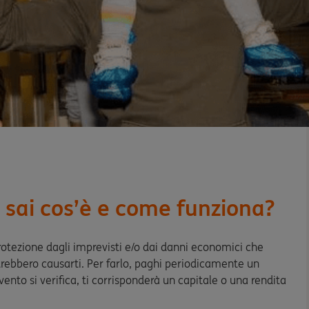
 sai cos’è e come funziona?
protezione dagli imprevisti e/o dai danni economici che
otrebbero causarti. Per farlo, paghi periodicamente un
ento si verifica, ti corrisponderà un capitale o una rendita