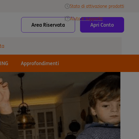
Stato di attivazione prodotti
Aiuto e supporto
Area Riservata
Apri Conto
ta
 ING
Approfondimenti