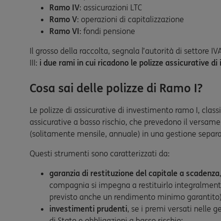
Ramo IV
: assicurazioni LTC
Ramo V
: operazioni di capitalizzazione
Ramo VI
: fondi pensione
Il grosso della raccolta, segnala l’autorità di settore I
III:
i due rami in cui ricadono le polizze assicurative d
Cosa sai delle polizze di Ramo I?
Le polizze di assicurative di investimento ramo I, class
assicurative a basso rischio, che prevedono il versame
(solitamente mensile, annuale) in una gestione separat
Questi strumenti sono caratterizzati da:
garanzia di restituzione del capitale a scadenza
compagnia si impegna a restituirlo integralment
previsto anche un rendimento minimo garantito)
investimenti prudenti
, se i premi versati nelle 
di Stato e obbligazioni a basso rischio;