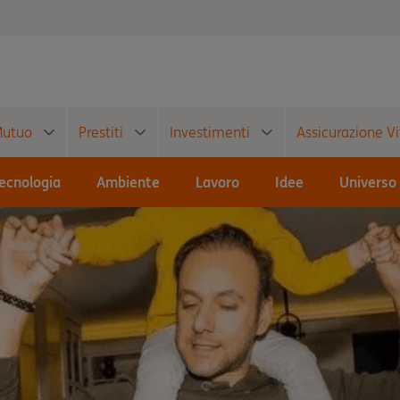
utuo
Prestiti
Investimenti
Assicurazione Vi
ecnologia
Ambiente
Lavoro
Idee
Universo