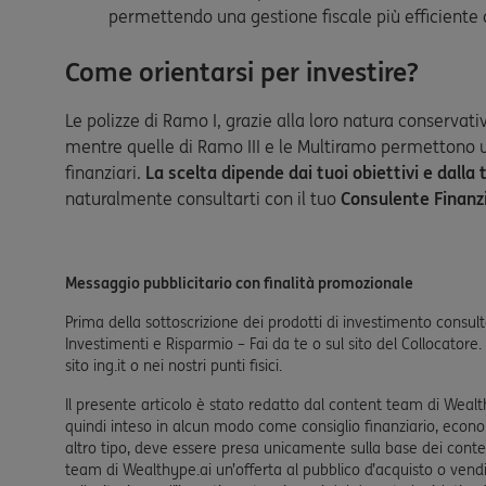
permettendo una gestione fiscale più efficiente 
Come orientarsi per investire?
Le polizze di Ramo I, grazie alla loro natura conservativa
mentre quelle di Ramo III e le Multiramo permettono 
finanziari.
La scelta dipende dai tuoi obiettivi e dalla
naturalmente consultarti con il tuo
Consulente Finanz
Messaggio pubblicitario con finalità promozionale
Prima della sottoscrizione dei prodotti di investimento consulta i
Investimenti e Risparmio – Fai da te o sul sito del Collocatore
sito ing.it o nei nostri punti fisici.
Il presente articolo è stato redatto dal content team di Weal
quindi inteso in alcun modo come consiglio finanziario, econo
altro tipo, deve essere presa unicamente sulla base dei contenu
team di Wealthype.ai un’offerta al pubblico d’acquisto o vendita 