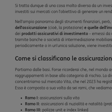
Si tratta dunque di una cosa molto diversa da un inves
investiti sui mercati con l’obiettivo di generare un re
Nell’ampio panorama degli strumenti finanziari, però,
dell’assicurazione
(cioè, la protezione)
e quelle dell’i
dei
prodotti assicurativi di investimento
– emessi da 
tramite banche o società di intermediazione mobiliare 
periodicamente o in un’unica soluzione, viene investito
Come si classificano le assicurazion
Partiamo dalle basi. Forse ricorderai che, nel mondo a
raggruppamenti in base alla categoria di rischio. La di
concentriamo sul mercato Vita, che nel 2023 ha regis
Esso è composto a sua volta da sei rami, che vediamo 
Ramo I
: assicurazioni sulla vita
Ramo II
: assicurazioni di nuzialità e natalità (pr
Ramo III
: polizze unit e index linked