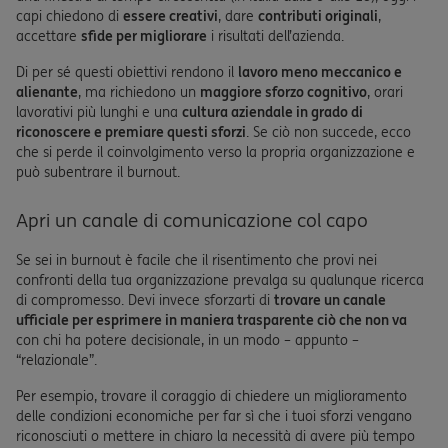
capi chiedono di
essere creativi
, dare
contributi originali
,
accettare
sfide per migliorare
i risultati dell’azienda.
Di per sé questi obiettivi rendono il
lavoro meno meccanico e
alienante
, ma richiedono un
maggiore sforzo cognitivo
, orari
lavorativi più lunghi e una
cultura aziendale in grado di
riconoscere e premiare questi sforzi
. Se ciò non succede, ecco
che si perde il coinvolgimento verso la propria organizzazione e
può subentrare il burnout.
Apri un canale di comunicazione col capo
Se sei in burnout è facile che il risentimento che provi nei
confronti della tua organizzazione prevalga su qualunque ricerca
di compromesso. Devi invece sforzarti di
trovare un canale
ufficiale per esprimere in maniera trasparente ciò che non va
con chi ha potere decisionale, in un modo – appunto –
“relazionale”.
Per esempio, trovare il coraggio di chiedere un miglioramento
delle condizioni economiche per far sì che i tuoi sforzi vengano
riconosciuti o mettere in chiaro la necessità di avere più tempo