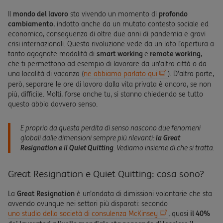
Il
mondo del lavoro
sta vivendo un momento di
profondo
cambiamento
, indotto anche da un mutato contesto sociale ed
economico, conseguenza di oltre due anni di pandemia e gravi
crisi internazionali. Questa rivoluzione vede da un lato l’apertura a
tanto agognate modalità di
smart working
e
remote working
,
che ti permettono ad esempio di lavorare da un’altra città o da
una località di vacanza (
ne abbiamo parlato qui
). D’altra parte,
però, separare le ore di lavoro dalla vita privata è ancora, se non
più, difficile. Molti, forse anche tu, si stanno chiedendo se tutto
questo abbia davvero senso.
E proprio da questa perdita di senso nascono due fenomeni
globali dalle dimensioni sempre più rilevanti:
la Great
Resignation e il Quiet Quitting
. Vediamo insieme di che si tratta.
Great Resignation e Quiet Quitting: cosa sono?
La
Great Resignation
è un’ondata di dimissioni volontarie che sta
avvendo ovunque nei settori più disparati: secondo
uno studio della società di consulenza McKinsey
, quasi
il 40%