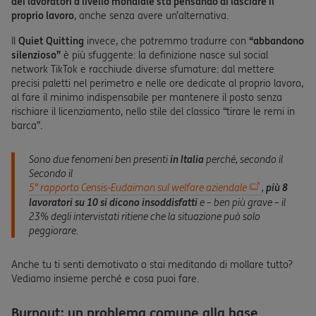
dei lavoratori a livello mondiale sta pensando di lasciare il
proprio lavoro
, anche senza avere un’alternativa.
Il
Quiet Quitting
invece, che potremmo tradurre con
“abbandono
silenzioso”
è più sfuggente: la definizione nasce sul social
network TikTok e racchiude diverse sfumature: dal mettere
precisi paletti nel perimetro e nelle ore dedicate al proprio lavoro,
al fare il minimo indispensabile per mantenere il posto senza
rischiare il licenziamento, nello stile del classico “tirare le remi in
barca”.
Sono due fenomeni ben presenti
in Italia
perché, secondo il
Secondo il
5° rapporto Censis-Eudaimon sul welfare aziendale
,
più 8
lavoratori su 10 si dicono insoddisfatti
e – ben più grave – il
23% degli intervistati ritiene che la situazione può solo
peggiorare.
Anche tu ti senti demotivato o stai meditando di mollare tutto?
Vediamo insieme perché e cosa puoi fare.
Burnout: un problema comune alla base