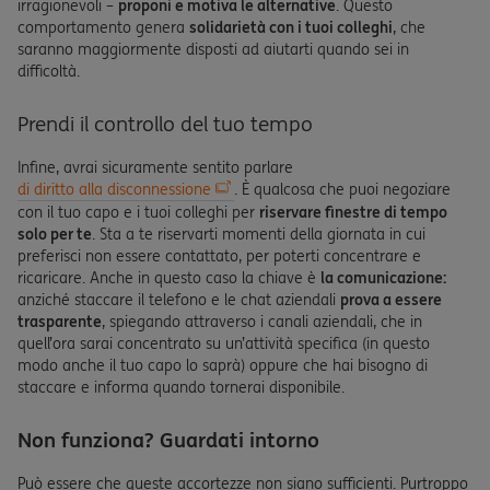
irragionevoli –
proponi e motiva le alternative
. Questo
comportamento genera
solidarietà con i tuoi colleghi
, che
saranno maggiormente disposti ad aiutarti quando sei in
difficoltà.
Prendi il controllo del tuo tempo
Infine, avrai sicuramente sentito parlare
di diritto alla disconnessione
. È qualcosa che puoi negoziare
con il tuo capo e i tuoi colleghi per
riservare finestre di tempo
solo per te
. Sta a te riservarti momenti della giornata in cui
preferisci non essere contattato, per poterti concentrare e
ricaricare. Anche in questo caso la chiave è
la comunicazione:
anziché staccare il telefono e le chat aziendali
prova a essere
trasparente
, spiegando attraverso i canali aziendali, che in
quell’ora sarai concentrato su un’attività specifica (in questo
modo anche il tuo capo lo saprà) oppure che hai bisogno di
staccare e informa quando tornerai disponibile.
Non funziona? Guardati intorno
Può essere che queste accortezze non siano sufficienti. Purtroppo