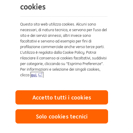
Aiuto e supporto
cookies
Sicurezza e Phishing
Dove ci trovi
Questo sito web utilizza cookies. Alcuni sono
necessari, di natura tecnica, e servono per l’uso del
sito e dei servizi annessi, altri invece sono
Certificazioni
facoltativi e servono ad esempio per fini di
profilazione commerciale anche verso terze parti.
L’utilizzo è regolato dalla Cookie Policy. Potrai
rilasciare il consenso ai cookies facoltativi, suddivisi
per categorie, cliccando su “Esprimo Preferenze”.
Per informazioni e selezione dei singoli cookies,
clicca
qui.
Collegamenti utili
Accetto tutti i cookies
Mappa del sito
Trasparenza
Cookies
Solo cookies tecnici
Sezione Privacy
Definizione di Default