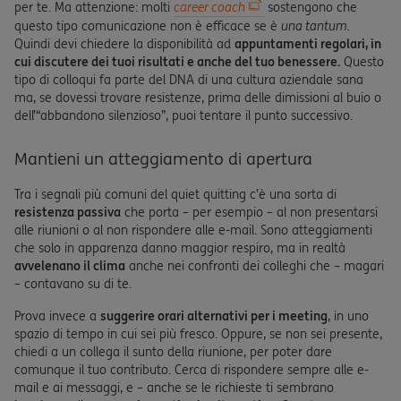
per te. Ma attenzione: molti
career coach
sostengono che
questo tipo comunicazione non è efficace se è
una tantum.
Quindi devi chiedere la disponibilità ad
appuntamenti regolari, in
cui discutere dei tuoi risultati e anche del tuo benessere.
Questo
tipo di colloqui fa parte del DNA di una cultura aziendale sana
ma, se dovessi trovare resistenze, prima delle dimissioni al buio o
dell’“abbandono silenzioso”, puoi tentare il punto successivo.
Mantieni un atteggiamento di apertura
Tra i segnali più comuni del quiet quitting c’è una sorta di
resistenza passiva
che porta – per esempio – al non presentarsi
alle riunioni o al non rispondere alle e-mail. Sono atteggiamenti
che solo in apparenza danno maggior respiro, ma in realtà
avvelenano il clima
anche nei confronti dei colleghi che – magari
– contavano su di te.
Prova invece a
suggerire orari alternativi per i meeting
, in uno
spazio di tempo in cui sei più fresco. Oppure, se non sei presente,
chiedi a un collega il sunto della riunione, per poter dare
comunque il tuo contributo. Cerca di rispondere sempre alle e-
mail e ai messaggi, e – anche se le richieste ti sembrano