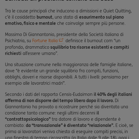
Tra le cause principali che inducono a dimissioni e Quiet Quitting,
c’è il cosiddetto
burnout
, uno stato di
esaurimento sul piano
emotivo, fisico e mentale
che coinvolge sempre più persone.
Massimo Di Giannantonio, presidente della Società italiana di
Psichiatria, su
Fortune Italia
definisce il burnout com “un
profondo, drammatico
squilibrio tra risorse esistenti e compiti
richiesti
all’essere umano”.
Una situazione comune nella maggioranza delle famiglie italiane,
dove “è evidente un grande squilibrio fra compiti, funzioni,
obblighi, doveri e risorse disponibili. A tutti i livelli: pensiamo per
esempio alle lavoratrici madri”.
Secondo i dati del rapporto Censis-Eudaimon
il 40% degli italiani
afferma di non disporre del tempo libero dopo il lavoro.
Di
Giannantonio ha provato a ricostruire perché sia diventata una
condizione tanto comune: negli ultimi decenni
il
“contratto
psicologico”
tra datore di lavoro e dipendente è
cambiato:
da “transazionale” è diventato “relazionale”.
E cioè, se
prima ai lavoratori veniva chiesto di eseguire compiti precisi, in
una finestra di tempo circoscritta (in Italia dalle 9 alle 18), oggi i