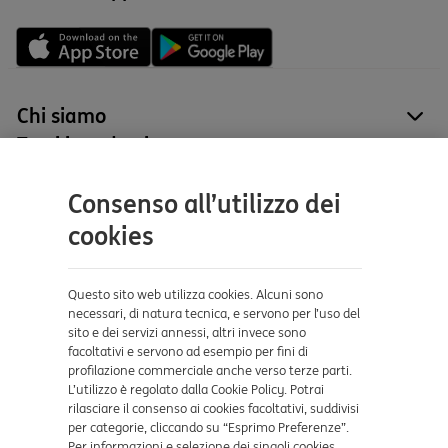
Chi siamo
site
Tutti i prodotti
site
Contatti e supporto
Consenso all’utilizzo dei
Aiuto e supporto
cookies
Sicurezza e Phishing
Dove ci trovi
Questo sito web utilizza cookies. Alcuni sono
necessari, di natura tecnica, e servono per l’uso del
sito e dei servizi annessi, altri invece sono
Certificazioni
facoltativi e servono ad esempio per fini di
profilazione commerciale anche verso terze parti.
L’utilizzo è regolato dalla Cookie Policy. Potrai
rilasciare il consenso ai cookies facoltativi, suddivisi
per categorie, cliccando su “Esprimo Preferenze”.
Per informazioni e selezione dei singoli cookies,