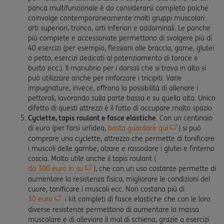
panca multifunzionale è da considerarsi completo poiché
coinvolge contemporaneamente molti gruppi muscolari:
arti superiori, tronco, arti inferiori e addominali. Le panche
più complete e accessoriate permettono di svolgere più di
40 esercizi (per esempio, flessioni alle braccia, game, glutei
o petto, esercizi dedicati al potenziamento di torace e
busto ecc.). Il manubrio per i dorsali che si trova in alto si
può utilizzare anche per rinforzare i tricipiti. Varie
impugnature, invece, offrono la possibilità di allenare i
pettorali, lavorando sulla parte bassa e su quella alta. Unico
difetto di questi attrezzi è il fatto di occupare molto spazio.
Cyclette, tapis roulant e fasce elastiche.
Con un centinaio
di euro (per farsi un’idea,
basta guardare qui
) si può
comprare una cyclette, attrezzo che permette di tonificare
i muscoli delle gambe, alzare e rassodare i glutei e l’interno
coscia. Molto utile anche il tapis roulant (
da 300 euro in su
), che con un uso costante permette di
aumentare la resistenza fisica, migliorare le condizioni del
cuore, tonificare i muscoli ecc. Non costano più di
30 euro
i kit completi di fasce elastiche che con le loro
diverse resistenze permettono di aumentare la massa
muscolare e di alleviare il mal di schiena, grazie a esercizi