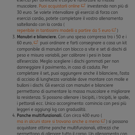
esercizi per tonificare il corpo e rafforzare la massa
muscolare.
Puoi acquistarli online
investendo non più di
30 euro. Se volete intervallare gli esercizi di forza con
esercizi cardio, potete completare il vostro allenamento
saltellando con la corda (
reperibile in tantissimi modelli a partire da 5 euro
)
Manubri e bilanciere.
Con una spesa compresa tra i 50 e i
60 euro
,
puoi ordinare e farti consegnare a casa un kit
componibile di manubri con blocco a vite e set di dischi di
peso e misura variabili, per calibrare i pesi in base
all’esercizio. Meglio scegliere i dischi gommati per non
danneggiare il pavimento, in caso di caduta. Per
completare il set, puoi aggiungere anche il bilanciere, l’asta
di acciaio di lunghezza variabile dove montare con molle e
bulloni i dischi. Gli esercizi con manubri e bilanciere
permettono di aumentare la massa muscolare e migliorare
la resistenza. Si possono allenare i bicipiti, i tricipiti, le spalle,
i pettorali ecc. Unico accorgimento: comincia con pesi più
leggeri e aggiungi kg con gradualità.
Panche multifunzionali.
Con circa 400 euro (
ma in alcuni store si trovano anche a meno
) si possono
acquistare ottime panche multifunzionali, attrezzi che
permettono di allenare tutto il corpo. Un allenamento con