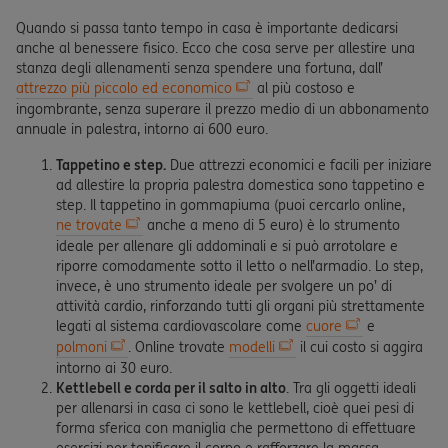
Quando si passa tanto tempo in casa è importante dedicarsi
anche al benessere fisico. Ecco che cosa serve per allestire una
stanza degli allenamenti senza spendere una fortuna, dall’
attrezzo più piccolo ed economico
al più costoso e
ingombrante, senza superare il prezzo medio di un abbonamento
annuale in palestra, intorno ai 600 euro.
Tappetino e step.
Due attrezzi economici e facili per iniziare
ad allestire la propria palestra domestica sono tappetino e
step. Il tappetino in gommapiuma (puoi cercarlo online,
ne trovate
anche a meno di 5 euro) è lo strumento
ideale per allenare gli addominali e si può arrotolare e
riporre comodamente sotto il letto o nell’armadio. Lo step,
invece, è uno strumento ideale per svolgere un po’ di
attività cardio, rinforzando tutti gli organi più strettamente
legati al sistema cardiovascolare come
cuore
e
polmoni
. Online trovate
modelli
il cui costo si aggira
intorno ai 30 euro.
Kettlebell e corda per il salto in alto
. Tra gli oggetti ideali
per allenarsi in casa ci sono le kettlebell, cioè quei pesi di
forma sferica con maniglia che permettono di effettuare