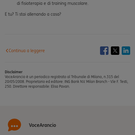
di fisioterapia e di training muscolare.
E tu? Ti stai allenando a casa?
Continua a leggere
Disclaimer
VoceArancio è un periodico registrato al Tribunale di Milano, n.315 del
20/05/2008. Proprietario ed editore: ING Bank N.V. Milan Branch - V.le F. Testi,
250. Direttore responsabile: Elisa Pavan.
VoceArancio