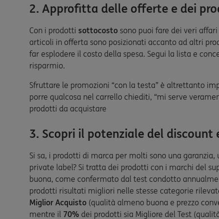
2. Approfitta delle offerte e dei pr
Con i prodotti
sottocosto
sono puoi fare dei veri affar
articoli in offerta sono posizionati accanto ad altri pr
far esplodere il costo della spesa. Segui la lista e conc
risparmio.
Sfruttare le promozioni “con la testa” è altrettanto im
porre qualcosa nel carrello chiediti, “mi serve veramen
prodotti da acquistare
3. Scopri il potenziale del discount 
Si sa, i prodotti di marca per molti sono una garanzia, 
private label? Si tratta dei prodotti con i marchi de
buona, come confermato dal test condotto annualm
prodotti risultati migliori nelle stesse categorie rilev
Miglior Acquisto
(qualità almeno buona e prezzo conv
mentre il
70%
dei prodotti sia Migliore del Test (qualit