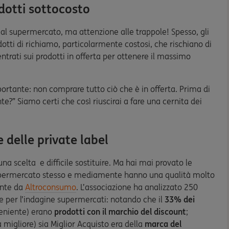
odotti sottocosto
i al supermercato, ma attenzione alle trappole! Spesso, gli
odotti di richiamo, particolarmente costosi, che rischiano di
entrati sui prodotti in offerta per ottenere il massimo
portante: non comprare tutto ciò che è in offerta. Prima di
te?” Siamo certi che così riuscirai a fare una cernita dei
e delle private label
una scelta e difficile sostituire. Ma hai mai provato le
l supermercato stesso e mediamente hanno una qualità molto
ente da
Altroconsumo
.
L’associazione ha analizzato 250
ate per l’indagine supermercati: notando che il
33% dei
eniente) erano
prodotti con il marchio del discount
;
à migliore) sia Miglior Acquisto era della
marca del