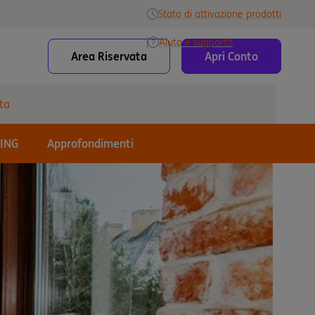
Stato di attivazione prodotti
Aiuto e supporto
Area Riservata
Apri Conto
ta
 ING
Approfondimenti