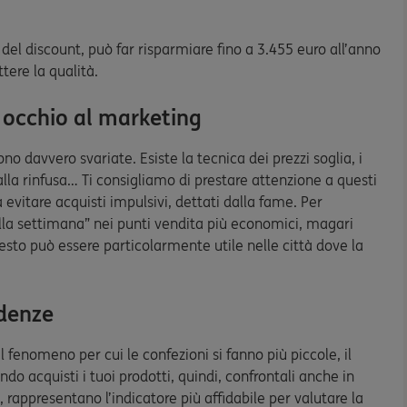
 del discount, può far risparmiare fino a 3.455 euro all’anno
ere la qualità.
e occhio al marketing
o davvero svariate. Esiste la tecnica dei prezzi soglia, i
 alla rinfusa… Ti consigliamo di prestare attenzione a questi
a evitare acquisti impulsivi, dettati dalla fame. Per
ella settimana” nei punti vendita più economici, magari
sto può essere particolarmente utile nelle città dove la
adenze
l fenomeno per cui le confezioni si fanno più piccole, il
o acquisti i tuoi prodotti, quindi, confrontali anche in
i, rappresentano l’indicatore più affidabile per valutare la