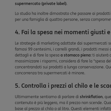
supermercato (private label)
.
Lo studio ha inoltre dimostrato che passare ai prodotti
per una famiglia di quattro persone, senza compromett
4. Fai la spesa nei momenti giusti 
Le strategie di marketing adottate dai supermercati son
famosi 99 centesimi, i carrelli grandi, i prodotti messi
dettagli e di fare la spesa
a stomaco pieno:
ti aiuterà 
massimizzare i risparmi, considera di fare la “spesa d
concentrandoti sui prodotti a lunga conservazione. Que
concorrenza tra supermercati è minore.
5. Controlla i prezzi al chilo e le sc
Ultimamente sentiamo di parlare di
shrinkflation
, que
contenuto è più leggero, ma il prezzo non scende. Quand
base al prezzo al chilo o al litro. Questi elementi infatt