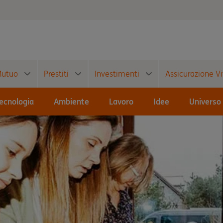
utuo
Prestiti
Investimenti
Assicurazione Vi
ecnologia
Ambiente
Lavoro
Idee
Universo