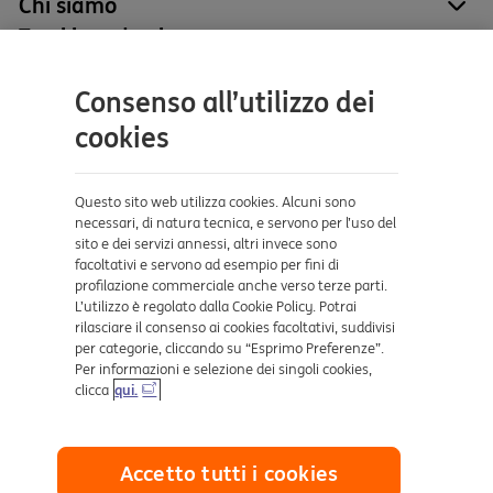
Chi siamo
site
Tutti i prodotti
site
Contatti e supporto
Consenso all’utilizzo dei
Aiuto e supporto
cookies
Sicurezza e Phishing
Dove ci trovi
Questo sito web utilizza cookies. Alcuni sono
necessari, di natura tecnica, e servono per l’uso del
sito e dei servizi annessi, altri invece sono
Certificazioni
facoltativi e servono ad esempio per fini di
profilazione commerciale anche verso terze parti.
L’utilizzo è regolato dalla Cookie Policy. Potrai
rilasciare il consenso ai cookies facoltativi, suddivisi
per categorie, cliccando su “Esprimo Preferenze”.
Per informazioni e selezione dei singoli cookies,
clicca
qui.
Collegamenti utili
Accetto tutti i cookies
Mappa del sito