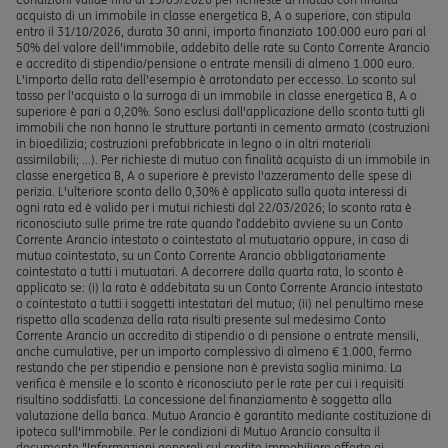
acquisto di un immobile in classe energetica B, A o superiore, con stipula
entro il 31/10/2026, durata 30 anni, importo finanziato 100.000 euro pari al
50% del valore dell'immobile, addebito delle rate su Conto Corrente Arancio
e accredito di stipendio/pensione o entrate mensili di almeno 1.000 euro.
L'importo della rata dell'esempio è arrotondato per eccesso. Lo sconto sul
tasso per l'acquisto o la surroga di un immobile in classe energetica B, A o
superiore è pari a 0,20%. Sono esclusi dall'applicazione dello sconto tutti gli
immobili che non hanno le strutture portanti in cemento armato (costruzioni
in bioedilizia; costruzioni prefabbricate in legno o in altri materiali
assimilabili; ...). Per richieste di mutuo con finalità acquisto di un immobile in
classe energetica B, A o superiore è previsto l'azzeramento delle spese di
perizia. L'ulteriore sconto dello 0,30% è applicato sulla quota interessi di
ogni rata ed è valido per i mutui richiesti dal 22/03/2026; lo sconto rata è
riconosciuto sulle prime tre rate quando l’addebito avviene su un Conto
Corrente Arancio intestato o cointestato al mutuatario oppure, in caso di
mutuo cointestato, su un Conto Corrente Arancio obbligatoriamente
cointestato a tutti i mutuatari. A decorrere dalla quarta rata, lo sconto è
applicato se: (i) la rata è addebitata su un Conto Corrente Arancio intestato
o cointestato a tutti i soggetti intestatari del mutuo; (ii) nel penultimo mese
rispetto alla scadenza della rata risulti presente sul medesimo Conto
Corrente Arancio un accredito di stipendio o di pensione o entrate mensili,
anche cumulative, per un importo complessivo di almeno € 1.000, fermo
restando che per stipendio e pensione non è prevista soglia minima. La
verifica è mensile e lo sconto è riconosciuto per le rate per cui i requisiti
risultino soddisfatti. La concessione del finanziamento è soggetta alla
valutazione della banca. Mutuo Arancio è garantito mediante costituzione di
ipoteca sull'immobile. Per le condizioni di Mutuo Arancio consulta il
documento "Informazioni generali sul credito immobiliare offerto ai