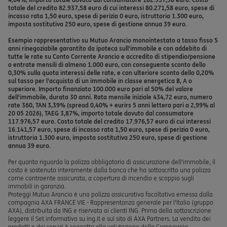
totale del credito 82.937,58 euro di cui interessi 80.271,58 euro, spese di
incasso rata 1,50 euro, spese di perizia 0 euro, istruttoria 1.300 euro,
imposta sostitutiva 250 euro, spese di gestione annua 39 euro.
Esempio rappresentativo su Mutuo Arancio monointestato a tasso fisso 5
anni rinegoziabile garantito da ipoteca sull'immobile e con addebito di
tutte le rate su Conto Corrente Arancio e accredito di stipendio/pensione
o entrate mensili di almeno 1.000 euro, con conseguente sconto dello
0,30% sulla quota interessi delle rate, e con ulteriore sconto dello 0,20%
sul tasso per l'acquisto di un immobile in classe energetica B, A o
superiore. Importo finanziato 100.000 euro pari al 50% del valore
dell'immobile, durata 30 anni. Rata mensile iniziale 434,72 euro, numero
rate 360, TAN 3,39% (spread 0,40% + eurirs 5 anni lettera pari a 2,99% al
20 05 2026), TAEG 3,87%, importo totale dovuto dal consumatore
117.976,57 euro. Costo totale del credito 17.976,57 euro di cui interessi
16.141,57 euro, spese di incasso rata 1,50 euro, spese di perizia 0 euro,
istruttoria 1.300 euro, imposta sostitutiva 250 euro, spese di gestione
annua 39 euro.
Per quanto riguarda la polizza obbligatoria di assicurazione dell'immobile, il
costo è sostenuto interamente dalla banca che ha sottoscritto una polizza
come contraente assicurata, a copertura di incendio e scoppio sugli
immobili in garanzia.
Proteggi Mutuo Arancio è una polizza assicurativa facoltativa emessa dalla
compagnia AXA FRANCE VIE - Rappresentanza generale per l'Italia (gruppo
AXA), distribuita da ING e riservata ai clienti ING. Prima della sottoscrizione
leggere il Set informativo su ing.it e sul sito di AXA Partners. La vendita dei
prodotti e dei servizi è soggetta alla valutazione della Compagnia