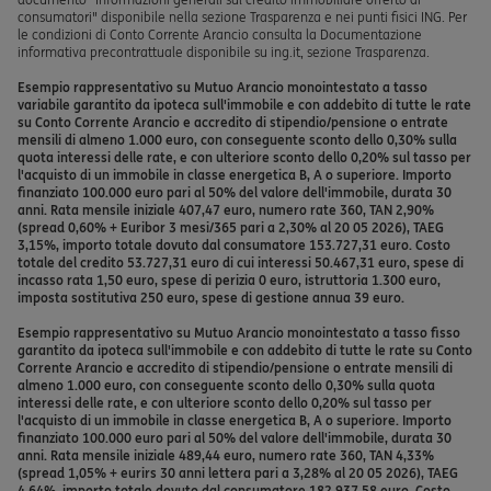
consumatori" disponibile nella sezione Trasparenza e nei punti fisici ING. Per
le condizioni di Conto Corrente Arancio consulta la Documentazione
informativa precontrattuale disponibile su ing.it, sezione Trasparenza.
Esempio rappresentativo su Mutuo Arancio monointestato a tasso
variabile garantito da ipoteca sull'immobile e con addebito di tutte le rate
su Conto Corrente Arancio e accredito di stipendio/pensione o entrate
mensili di almeno 1.000 euro, con conseguente sconto dello 0,30% sulla
quota interessi delle rate, e con ulteriore sconto dello 0,20% sul tasso per
l'acquisto di un immobile in classe energetica B, A o superiore. Importo
finanziato 100.000 euro pari al 50% del valore dell'immobile, durata 30
anni. Rata mensile iniziale 407,47 euro, numero rate 360, TAN 2,90%
(spread 0,60% + Euribor 3 mesi/365 pari a 2,30% al 20 05 2026), TAEG
3,15%, importo totale dovuto dal consumatore 153.727,31 euro. Costo
totale del credito 53.727,31 euro di cui interessi 50.467,31 euro, spese di
incasso rata 1,50 euro, spese di perizia 0 euro, istruttoria 1.300 euro,
imposta sostitutiva 250 euro, spese di gestione annua 39 euro.
Esempio rappresentativo su Mutuo Arancio monointestato a tasso fisso
garantito da ipoteca sull'immobile e con addebito di tutte le rate su Conto
Corrente Arancio e accredito di stipendio/pensione o entrate mensili di
almeno 1.000 euro, con conseguente sconto dello 0,30% sulla quota
interessi delle rate, e con ulteriore sconto dello 0,20% sul tasso per
l'acquisto di un immobile in classe energetica B, A o superiore. Importo
finanziato 100.000 euro pari al 50% del valore dell'immobile, durata 30
anni. Rata mensile iniziale 489,44 euro, numero rate 360, TAN 4,33%
(spread 1,05% + eurirs 30 anni lettera pari a 3,28% al 20 05 2026), TAEG
4,64%, importo totale dovuto dal consumatore 182.937,58 euro. Costo