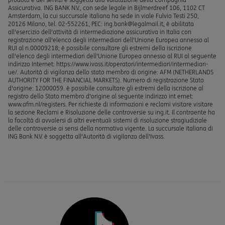
Assicurativa. ING BANK N.V., con sede legale in Bijlmerdreef 106, 1102 CT
Amsterdam, la cui succursale italiana ha sede in viale Fulvio Testi 250,
20126 Milano, tel. 02-552261, PEC: ing.bank@legalmail.it, è abilitata
all'esercizio dell'attività di intermediazione assicurativa in Italia con
registrazione all'elenco degli intermediari dell'Unione Europea annesso al
RUI al n.00009218; è possibile consultare gli estremi della iscrizione
all'elenco degli intermediari dell'Unione Europea annesso al RUI al seguente
indirizzo Internet: https://www.ivass.it/operatori/intermediari/intermediari-
ue/. Autorità di vigilanza dello stato membro di origine: AFM (NETHERLANDS
AUTHORITY FOR THE FINANCIAL MARKETS). Numero di registrazione Stato
d'origine: 12000059. è possibile consultare gli estremi della iscrizione al
registro dello Stato membro d'origine al seguente indirizzo int ernet:
www.afm.nl/registers. Per richieste di informazioni e reclami visitare visitare
la sezione Reclami e Risoluzione delle controversie su ing.it. Il contraente ha
la facoltà di avvalersi di altri eventuali sistemi di risoluzione stragiudiziale
delle controversie ai sensi della normativa vigente. La succursale italiana di
ING Bank N.V. è soggetta all'Autorità di vigilanza dell'Ivass.