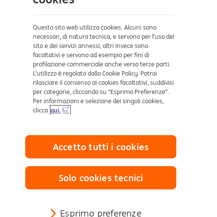
Sicurezza e Phishing
Dove ci trovi
Questo sito web utilizza cookies. Alcuni sono
necessari, di natura tecnica, e servono per l’uso del
sito e dei servizi annessi, altri invece sono
Certificazioni
facoltativi e servono ad esempio per fini di
profilazione commerciale anche verso terze parti.
L’utilizzo è regolato dalla Cookie Policy. Potrai
rilasciare il consenso ai cookies facoltativi, suddivisi
per categorie, cliccando su “Esprimo Preferenze”.
Per informazioni e selezione dei singoli cookies,
clicca
qui.
Collegamenti utili
Accetto tutti i cookies
Mappa del sito
Trasparenza
Cookies
Solo cookies tecnici
Sezione Privacy
Definizione di Default
Esprimo preferenze
Reclami e Risoluzione delle controversie