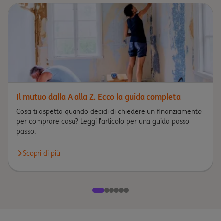
Il mutuo dalla A alla Z. Ecco la guida completa
Cosa ti aspetta quando decidi di chiedere un finanziamento
per comprare casa? Leggi l’articolo per una guida passo
passo.
Scopri di più
Scopri di più circa Il mutuo dalla A alla Z. Ecco la guida complet