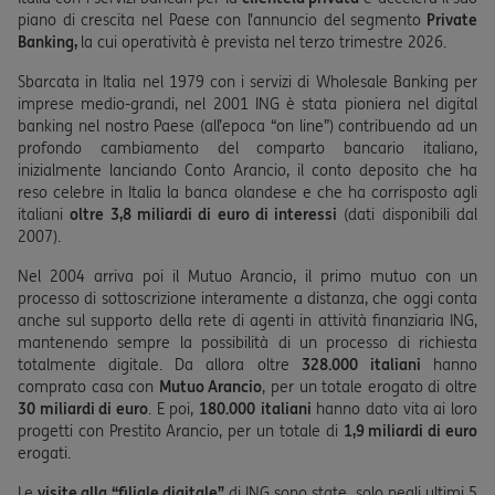
piano di crescita nel Paese con l’annuncio del segmento
Private
Banking,
la cui operatività è prevista nel terzo trimestre 2026.
Sbarcata in Italia nel 1979 con i servizi di Wholesale Banking per
imprese medio-grandi, nel 2001 ING è stata pioniera nel digital
banking nel nostro Paese (all’epoca “on line”) contribuendo ad un
profondo cambiamento del comparto bancario italiano,
inizialmente lanciando Conto Arancio, il conto deposito che ha
reso celebre in Italia la banca olandese e che ha corrisposto agli
italiani
oltre 3,8 miliardi di euro di interessi
(dati disponibili dal
2007).
Nel 2004 arriva poi il Mutuo Arancio, il primo mutuo con un
processo di sottoscrizione interamente a distanza, che oggi conta
anche sul supporto della rete di agenti in attività finanziaria ING,
mantenendo sempre la possibilità di un processo di richiesta
totalmente digitale. Da allora oltre
328.000
italiani
hanno
comprato casa con
Mutuo Arancio
, per un totale erogato di oltre
30 miliardi di euro
. E poi,
180.000
italiani
hanno dato vita ai loro
progetti con Prestito Arancio, per un totale di
1,9 miliardi di euro
erogati.
Le
visite alla “filiale digitale”
di ING sono state, solo negli ultimi 5