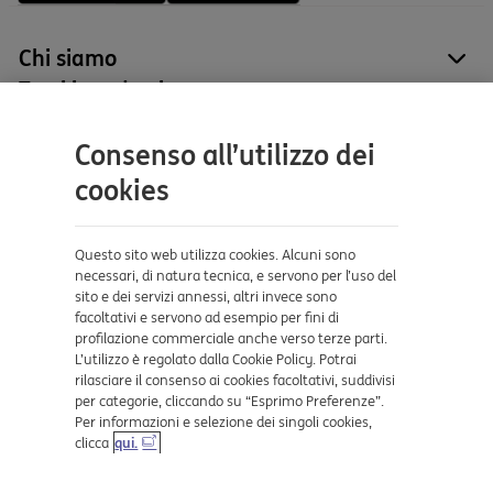
Chi siamo
site
Tutti i prodotti
site
Contatti e supporto
Consenso all’utilizzo dei
Aiuto e supporto
cookies
Sicurezza e Phishing
Dove ci trovi
Questo sito web utilizza cookies. Alcuni sono
necessari, di natura tecnica, e servono per l’uso del
sito e dei servizi annessi, altri invece sono
Certificazioni
facoltativi e servono ad esempio per fini di
profilazione commerciale anche verso terze parti.
L’utilizzo è regolato dalla Cookie Policy. Potrai
rilasciare il consenso ai cookies facoltativi, suddivisi
per categorie, cliccando su “Esprimo Preferenze”.
Per informazioni e selezione dei singoli cookies,
clicca
qui.