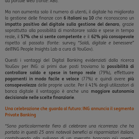
da portale web (fonte:
ABI
).
Ma non aumenta solo il numero di utenti, il digitale ha migliorato
la gestione delle finanze con
6 italiani su 10
che riconoscono un
impatto positivo del digitale sulla gestione del denaro
, grazie
soprattutto alla possibilità di monitorare saldo e spese in tempo
reale, il
57% che si sente competente
e il
62% più consapevole
rispetto al passato (fonte: survey
“Soldi, digitale e benessere”
dell’ING People Insights Lab a cura di YouGov).
Questi i vantaggi del Digital Banking evidenziati dalla ricerca
YouGov per ING: ai primi due posti troviamo la
possibilità di
controllare saldo e spese in tempo reale
(79%), effettuare
pagamenti in modo facile e veloce
(77%) e quindi avere
più
consapevolezza
delle proprie uscite. Per il 41% degli utilizzatori di
banca digitale il vantaggio è anche una
maggiore autonomia
decisionale nelle scelte finanziarie
.
Una celebrazione che guarda al futuro: ING annuncia il segmento
Private Banking
“Sono particolarmente fiero di celebrare una ricorrenza che ha
portato in questi 25 anni notevoli benefici ai risparmiatori italiani,
contribuendo allo sviluppo di un mercato bancario più aperto,