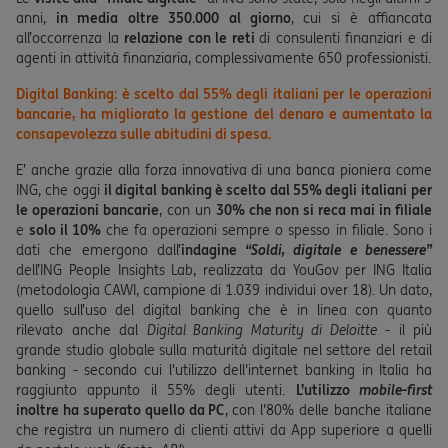
anni,
in media
oltre 350.000
al giorno
,
cui si è affiancata
all’occorrenza la
relazione con le reti
di consulenti finanziari e di
agenti in attività finanziaria, complessivamente 650 professionisti.
Digital Banking: è scelto dal 55% degli italiani per le operazioni
bancarie, ha migliorato la gestione del denaro e aumentato la
consapevolezza sulle abitudini di spesa.
E’ anche grazie alla forza innovativa di una banca pioniera come
ING, che oggi
il digital banking è scelto dal 55% degli italiani
per
le operazioni bancarie
, con un
30% che non si reca mai in filiale
e
solo il 10%
che fa operazioni sempre o spesso in filiale. Sono i
dati che emergono dall’
indagine
“Soldi, digitale e benessere”
dell’ING People Insights Lab, realizzata da YouGov per ING Italia
(metodologia CAWI, campione di 1.039 individui over 18). Un dato,
quello sull’uso del digital banking che è in linea con quanto
rilevato anche dal
Digital Banking Maturity di Deloitte
- il più
grande studio globale sulla maturità digitale nel settore del retail
banking - secondo cui l'utilizzo dell'internet banking in Italia ha
raggiunto appunto il 55% degli utenti.
L’utilizzo
mobile-first
inoltre ha superato quello da PC
, con l'80% delle banche italiane
che registra un numero di clienti attivi da App superiore a quelli