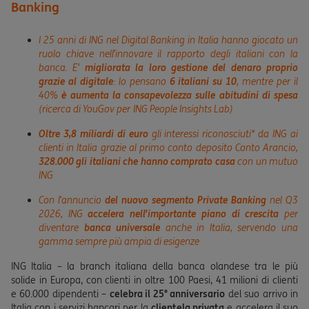
Banking
I 25 anni di ING nel Digital Banking in Italia hanno giocato un
ruolo chiave nell’innovare il rapporto degli italiani con la
banca. E’
migliorata la loro gestione del denaro proprio
grazie al digitale
: lo pensano
6 italiani su 10
, mentre per il
40%
è aumenta la consapevolezza sulle abitudini di spesa
(ricerca di YouGov per
ING People Insights Lab)
Oltre 3,8 miliardi di euro
gli interessi riconosciuti* da ING ai
clienti in Italia grazie al primo conto deposito Conto Arancio,
328.000 gli italiani che hanno comprato casa
con un mutuo
ING
Con l’annuncio
del
nuovo segmento Private Banking
nel Q3
2026, ING
accelera
nell’importante
piano di crescita
per
diventare
banca universale
anche in Italia, servendo una
gamma sempre più ampia di esigenze
ING Italia – la branch italiana della banca olandese tra le più
solide in Europa, con clienti in oltre 100 Paesi, 41 milioni di clienti
e 60.000 dipendenti –
celebra
il 25° anniversario
del suo arrivo in
Italia con i servizi bancari per la
clientela privata
e accelera il suo