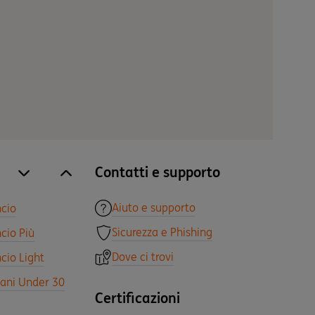
Contatti e supporto
site.accordion.apri [it-IT] Tutti i prodotti
Chiudi Tutti i prodotti
Aiuto e supporto
ncio
Sicurezza e Phishing
cio Più
Dove ci trovi
cio Light
vani Under 30
Certificazioni