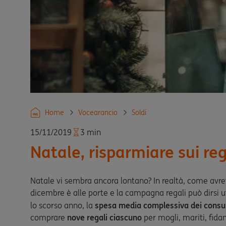
Home
Vocearancio
Soldi
15/11/2019
3 min
Natale, risparmiare sui re
Natale vi sembra ancora lontano? In realtà, come avrete
dicembre è alle porte e la campagna regali può dirsi 
lo scorso anno, la
spesa media complessiva dei consum
comprare
nove regali ciascuno
per mogli, mariti, fidan