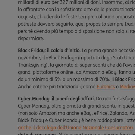
miliardi di euro per 327 milioni di doni. Insomma, al 
lo affrontate con la sofisticata arte della procrastinazi
acquisti, chiudendo le feste sempre col buon proposit
potreste davvero seguirlo, quel proposito sempre tradi
perché avendo più tempo a disposizione non solo si ragi
risparmiare.
Black Friday: il calcio d’inizio.
La prima grande occasion
novembre, il «Black Friday» importato dagli Stati Uniti
Thanksgiving), la giornata di super sconti che dà l’avvi
grandi piattaforme online, da Amazon a eBay, fanno
da un minimo di 5% a un massimo di 70%. Il
Black Fri
Anche catene più tradizionali, come
Euronics
o
Mediaw
Cyber Monday: il lunedì degli affari.
Da non farsi sfuggi
Cyber Monday, altra giornata di grandi sconti, in que
(non solo Amazon ma anche eBay, ePrice, Zalando, Aso
Black Friday e Cyber Monday è bene raddoppiare l’att
anche il decalogo dell’Unione Nazionale Consumatori
data di consegna
. Altre avvertenze da seguire: fare s