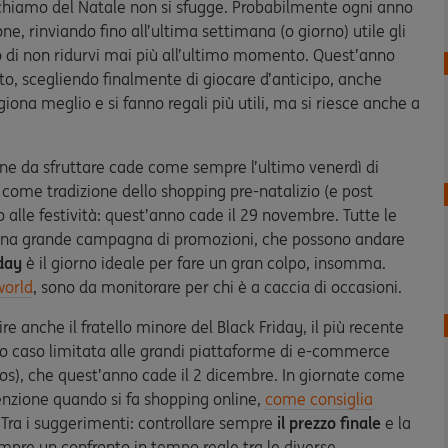
richiamo del Natale non si sfugge. Probabilmente ogni anno
one, rinviando fino all’ultima settimana (o giorno) utile gli
o di non ridurvi mai più all’ultimo momento. Quest’anno
to, scegliendo finalmente di giocare d’anticipo, anche
ona meglio e si fanno regali più utili, ma si riesce anche a
e da sfruttare cade come sempre l’ultimo venerdì di
 come tradizione dello shopping pre-natalizio (e post
o alle festività: quest’anno cade il 29 novembre. Tutte le
 una grande campagna di promozioni, che possono andare
day
è il giorno ideale per fare un gran colpo, insomma.
orld
, sono da monitorare per chi è a caccia di occasioni.
re anche il fratello minore del Black Friday, il più recente
sto caso limitata alle grandi piattaforme di e-commerce
s), che quest’anno cade il 2 dicembre. In giornate come
enzione quando si fa shopping online,
come consiglia
. Tra i suggerimenti: controllare sempre
il prezzo finale
e la
empre un confronto in tempo reale tra le diverse