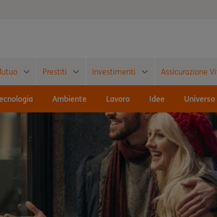
utuo
Prestiti
Investimenti
Assicurazione Vi
ecnologia
Ambiente
Lavoro
Idee
Universo