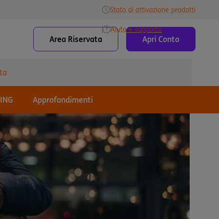
Stato di attivazione prodotti
Aiuto e supporto
Area Riservata
Apri Conto
ta
 ING
Approfondimenti