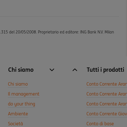
n.315 del 20/05/2008. Proprietario ed editore: ING Bank N.V. Milan
Chi siamo
Tutti i prodotti
site.accordion.apri [it-IT] Chi siamo
Chiudi Chi siamo
Chi siamo
Conto Corrente Ara
Il management
Conto Corrente Aran
do your thing
Conto Corrente Aran
Ambiente
Conto Corrente Gio
Società
Conto di base