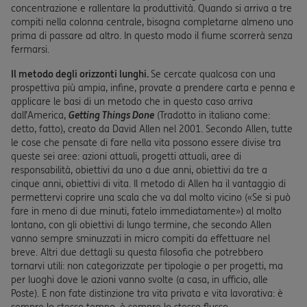
concentrazione e rallentare la produttività. Quando si arriva a tre
compiti nella colonna centrale, bisogna completarne almeno uno
prima di passare ad altro. In questo modo il fiume scorrerà senza
fermarsi.
Il metodo degli orizzonti lunghi.
Se cercate qualcosa con una
prospettiva più ampia, infine, provate a prendere carta e penna e
applicare le basi di un metodo che in questo caso arriva
dall’America,
Getting Things Done
(Tradotto in italiano come:
detto, fatto), creato da David Allen nel 2001. Secondo Allen, tutte
le cose che pensate di fare nella vita possono essere divise tra
queste sei aree: azioni attuali, progetti attuali, aree di
responsabilità, obiettivi da uno a due anni, obiettivi da tre a
cinque anni, obiettivi di vita. Il metodo di Allen ha il vantaggio di
permettervi coprire una scala che va dal molto vicino («Se si può
fare in meno di due minuti, fatelo immediatamente») al molto
lontano, con gli obiettivi di lungo termine, che secondo Allen
vanno sempre sminuzzati in micro compiti da effettuare nel
breve. Altri due dettagli su questa filosofia che potrebbero
tornarvi utili: non categorizzate per tipologie o per progetti, ma
per luoghi dove le azioni vanno svolte (a casa, in ufficio, alle
Poste). E non fate distinzione tra vita privata e vita lavorativa: è