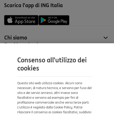
Scarica l’app di ING Italia
Chi siamo
site
Tutti i prodotti
site
Contatti e supporto
Consenso all’utilizzo dei
Aiuto e supporto
cookies
Sicurezza e Phishing
Dove ci trovi
Questo sito web utilizza cookies. Alcuni sono
necessari, di natura tecnica, e servono per l’uso del
sito e dei servizi annessi, altri invece sono
Certificazioni
facoltativi e servono ad esempio per fini di
profilazione commerciale anche verso terze parti.
L’utilizzo è regolato dalla Cookie Policy. Potrai
rilasciare il consenso ai cookies facoltativi, suddivisi