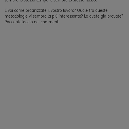
sempre lo stesso tempo, è sempre lo stesso flusso.
E voi come organizzate il vostro lavoro? Quale tra queste
metodologie vi sembra la più interessante? Le avete già provate?
Raccontatecelo nei commenti.