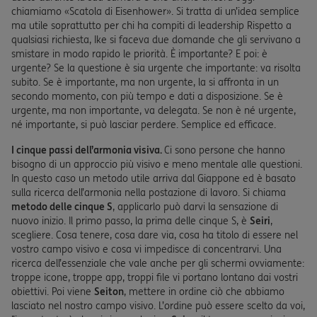
chiamiamo «Scatola di Eisenhower». Si tratta di un’idea semplice
ma utile soprattutto per chi ha compiti di leadership Rispetto a
qualsiasi richiesta, Ike si faceva due domande che gli servivano a
smistare in modo rapido le priorità. È importante? E poi: è
urgente? Se la questione è sia urgente che importante: va risolta
subito. Se è importante, ma non urgente, la si affronta in un
secondo momento, con più tempo e dati a disposizione. Se è
urgente, ma non importante, va delegata. Se non è né urgente,
né importante, si può lasciar perdere. Semplice ed efficace.
I cinque passi dell’armonia visiva.
Ci sono persone che hanno
bisogno di un approccio più visivo e meno mentale alle questioni.
In questo caso un metodo utile arriva dal Giappone ed è basato
sulla ricerca dell’armonia nella postazione di lavoro. Si chiama
metodo delle cinque S
, applicarlo può darvi la sensazione di
nuovo inizio. Il primo passo, la prima delle cinque S, è
Seiri
,
scegliere. Cosa tenere, cosa dare via, cosa ha titolo di essere nel
vostro campo visivo e cosa vi impedisce di concentrarvi. Una
ricerca dell’essenziale che vale anche per gli schermi ovviamente:
troppe icone, troppe app, troppi file vi portano lontano dai vostri
obiettivi. Poi viene
Seiton
, mettere in ordine ciò che abbiamo
lasciato nel nostro campo visivo. L’ordine può essere scelto da voi,