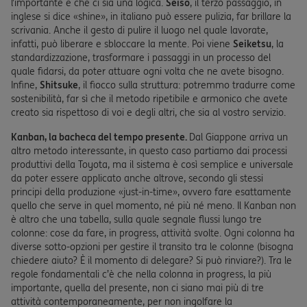
l’importante è che ci sia una logica.
Seiso
, il terzo passaggio, in
inglese si dice «shine», in italiano può essere pulizia, far brillare la
scrivania. Anche il gesto di pulire il luogo nel quale lavorate,
infatti, può liberare e sbloccare la mente. Poi viene
Seiketsu
, la
standardizzazione, trasformare i passaggi in un processo del
quale fidarsi, da poter attuare ogni volta che ne avete bisogno.
Infine,
Shitsuke
, il fiocco sulla struttura: potremmo tradurre come
sostenibilità, far sì che il metodo ripetibile e armonico che avete
creato sia rispettoso di voi e degli altri, che sia al vostro servizio.
Kanban, la bacheca del tempo presente.
Dal Giappone arriva un
altro metodo interessante, in questo caso partiamo dai processi
produttivi della Toyota, ma il sistema è così semplice e universale
da poter essere applicato anche altrove, secondo gli stessi
principi della produzione «just-in-time», ovvero fare esattamente
quello che serve in quel momento, né più né meno. Il Kanban non
è altro che una tabella, sulla quale segnale flussi lungo tre
colonne: cose da fare, in progress, attività svolte. Ogni colonna ha
diverse sotto-opzioni per gestire il transito tra le colonne (bisogna
chiedere aiuto? È il momento di delegare? Si può rinviare?). Tra le
regole fondamentali c’è che nella colonna in progress, la più
importante, quella del presente, non ci siano mai più di tre
attività contemporaneamente, per non ingolfare la