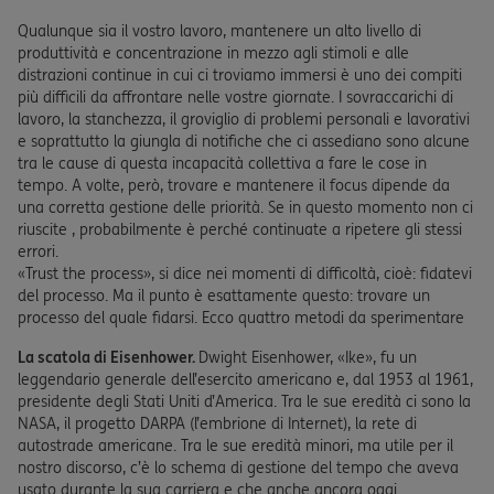
Qualunque sia il vostro lavoro, mantenere un alto livello di
produttività e concentrazione in mezzo agli stimoli e alle
distrazioni continue in cui ci troviamo immersi è uno dei compiti
più difficili da affrontare nelle vostre giornate. I sovraccarichi di
lavoro, la stanchezza, il groviglio di problemi personali e lavorativi
e soprattutto la giungla di notifiche che ci assediano sono alcune
tra le cause di questa incapacità collettiva a fare le cose in
tempo. A volte, però, trovare e mantenere il focus dipende da
una corretta gestione delle priorità. Se in questo momento non ci
riuscite , probabilmente è perché continuate a ripetere gli stessi
errori.
«Trust the process», si dice nei momenti di difficoltà, cioè: fidatevi
del processo. Ma il punto è esattamente questo: trovare un
processo del quale fidarsi. Ecco quattro metodi da sperimentare
La scatola di
Eisenhower.
Dwight Eisenhower, «Ike», fu un
leggendario generale dell’esercito americano e, dal 1953 al 1961,
presidente degli Stati Uniti d’America. Tra le sue eredità ci sono la
NASA, il progetto DARPA (l’embrione di Internet), la rete di
autostrade americane. Tra le sue eredità minori, ma utile per il
nostro discorso, c’è lo schema di gestione del tempo che aveva
usato durante la sua carriera e che anche ancora oggi