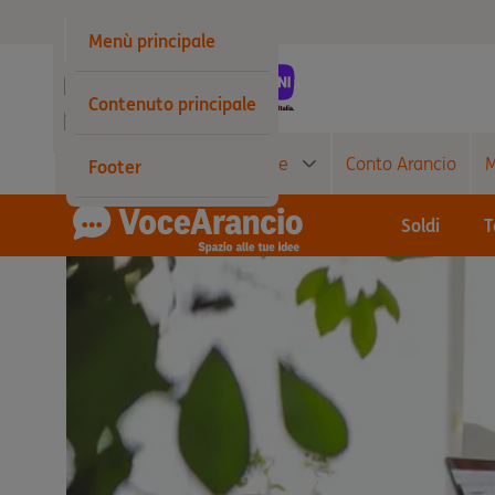
Privati
Menù principale
Business
Contenuto principale
Wholesale
Conto Corrente
Carte
Conto Arancio
M
Footer
Soldi
T