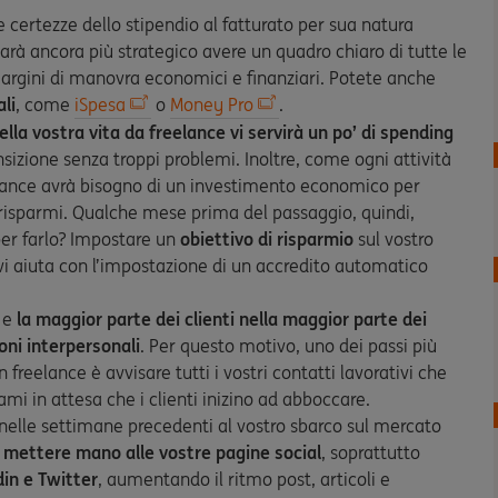
 certezze dello stipendio al fatturato per sua natura
sarà ancora più strategico avere un quadro chiaro di tutte le
 margini di manovra economici e finanziari. Potete anche
li
, come
iSpesa
o
Money Pro
.
 della vostra vita da freelance vi servirà un po’ di spending
ansizione senza troppi problemi. Inoltre, come ogni attività
eelance avrà bisogno di un investimento economico per
i risparmi. Qualche mese prima del passaggio, quindi,
er farlo? Impostare un
obiettivo di risparmio
sul vostro
vi aiuta con l’impostazione di un accredito automatico
i e
la maggior parte dei clienti nella maggior parte dei
ioni interpersonali
. Per questo motivo, uno dei passi più
 freelance è avvisare tutti i vostri contatti lavorativi che
ami in attesa che i clienti inizino ad abboccare.
nelle settimane precedenti al vostro sbarco sul mercato
e mettere mano alle vostre pagine social
, soprattutto
din e Twitter
, aumentando il ritmo post, articoli e