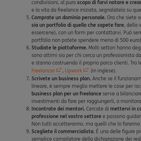
condivisioni, al puro
scopo di farvi notare e cre
e la vita da freelance iniziata, segnalatelo su que
Comprate un dominio personale.
Ora che siete s
sia un portfolio di quello che sapete fare
, della
essercene), con un form per contattarvi. Può s
portfolio non potete spendere meno di 500 euro) 
Studiate le piattaforme.
Molti settori hanno degl
sono ottimi sia per chi cerca un professionista d
e stanno costruendo il proprio parco clienti. Tra 
Freelancer
,
Upwork
(in inglese).
Scrivete un business plan.
Anche se il funzionam
lineare, è sempre meglio mettere le cose per iscri
business plan per un freelance
serve a bilanciare 
investimenti da fare per raggiungerli, a monitorar
Incontrate dei mentori.
Cercate di
mettervi in c
professione nel vostro settore
e possono guidarvi
Non tutti accetteranno, ma quelli che lo faranno 
Scegliete il commercialista
. È una delle figure p
semplice compilatore della dichiarazione dei redd