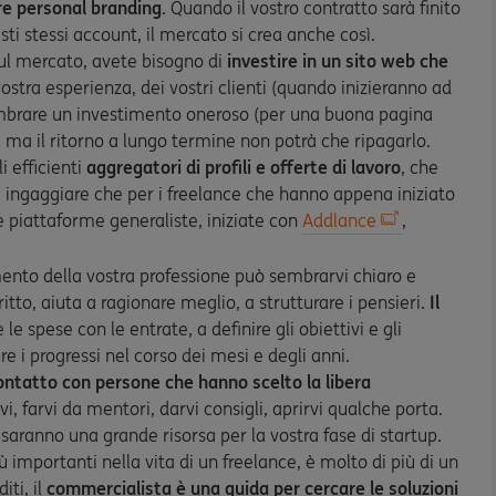
are personal branding
. Quando il vostro contratto sarà finito
sti stessi account, il mercato si crea anche così.
ul mercato, avete bisogno di
investire in un sito web che
 vostra esperienza, dei vostri clienti (quando inizieranno ad
embrare un investimento oneroso (per una buona pagina
ma il ritorno a lungo termine non potrà che ripagarlo.
i efficienti
aggregatori di profili e offerte di lavoro
, che
a ingaggiare che per i freelance che hanno appena iniziato
le piattaforme generaliste, iniziate con
Addlance
,
ento della vostra professione può sembrarvi chiaro e
tto, aiuta a ragionare meglio, a strutturare i pensieri.
Il
le spese con le entrate, a definire gli obiettivi e gli
e i progressi nel corso dei mesi e degli anni.
ontatto con persone che hanno scelto la libera
, farvi da mentori, darvi consigli, aprirvi qualche porta.
saranno una grande risorsa per la vostra fase di startup.
iù importanti nella vita di un freelance, è molto di più di un
iti, il
commercialista è una guida per cercare le soluzioni