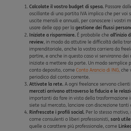
Calcolate il vostro budget di spesa.
Passare dalle
oscillante di una partita IVA implica che per voi 
uscite mensili e annuali, per conoscere i vostri
usare delle app per la
gestione dei flussi persona
Iniziate a risparmiare.
È probabile che
all’inizio
review
, in modo da attutire le difficoltà della tr
imprenditoriale, anche la vostra carriera da fr
partire, e anche in questo caso vi serviranno de
iniziate a mettere da parte. Un modo semplice p
conto deposito, come
Conto Arancio di ING,
che 
periodico dal conto corrente.
Attivate la rete.
A ogni freelance servono client
mercati arrivano attraverso la fiducia e le relaz
importanti da fare in vista della trasformazione in
siete sul mercato, lanciare con discrezione tanti 
Rinfrescate i profili social.
Per lo stesso motivo, 
come consulenti o liberi professionisti,
sarà util
quelle a carattere più professionale, come
Linke