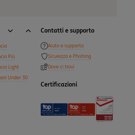
Contatti e supporto
site.accordion.apri [it-IT] Tutti i prodotti
Chiudi Tutti i prodotti
Aiuto e supporto
ncio
Sicurezza e Phishing
cio Più
Dove ci trovi
cio Light
vani Under 30
Certificazioni