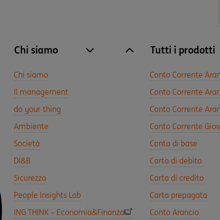
Chi siamo
Tutti i prodotti
site.accordion.apri [it-IT] Chi siamo
Chiudi Chi siamo
Chi siamo
Conto Corrente Ara
Il management
Conto Corrente Aran
do your thing
Conto Corrente Aran
Ambiente
Conto Corrente Gio
Società
Conto di base
DI&B
Carta di debito
Sicurezza
Carta di credito
People Insights Lab
Carta prepagata
ING THINK – Economia&Finanza
Conto Arancio