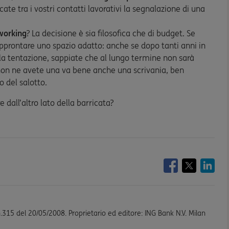
ate tra i vostri contatti lavorativi la segnalazione di una
working
? La decisione è sia filosofica che di budget. Se
approntare uno spazio adatto: anche se dopo tanti anni in
lla tentazione, sappiate che al lungo termine non sarà
 non ne avete una va bene anche una scrivania, ben
 del salotto.
 dall’altro lato della barricata?
n.315 del 20/05/2008. Proprietario ed editore: ING Bank N.V. Milan