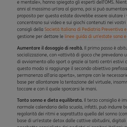
e mentale», hanno spiegato gli esperti dell’OMS. Niente
anni al massimo un’ora al giorno, poi si può aumenta
proposito per questa estate dovrebbe essere aiutare i vo
concentrano sui video e sui giochi contenuti nei vostri 
consigli della
Società Italiana di Pediatria Preventiva e
gestione per dettare le
linee guida di un’estate sana e b
Aumentare il dosaggio di realtà.
Il primo passo è abitu
socializzazione, con «attività di gioco che prevedano u
di avviamento allo sport o grazie ai tanti centri estivi 
questo modo si raggiunge il secondo obiettivo prefissat
permanenza all’aria aperta», sempre con le necessarie 
base per allontanare la tentazione del virtuale, inso
toccare e con il quale sporcarsi le mani.
Tanto sonno e dieta equilibrata.
Il terzo consiglio è i
normale calendario della scuola, infatti, può indurre b
regolarità dei ritmi e soprattutto quella del sonno (co
base di un’estate detox dalle cattive abitudini, digita