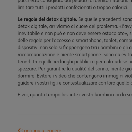
pacchetto consigliato dai pediatri ai genitori italiani: m
limitare tutti i prodotti confezionati o troppo calorici.
Le regole del detox digitale.
Se quelle precedenti sono
detox digitale, arriviamo al cuore del problema. «L’av
inevitabile e non può e non deve essere ostacolato», si 
delle regole per l’accesso a smartphone, tablet, comp
dispositivi non solo si frappongono tra i bambini e gli
raccomandazione è niente smartphone. Sono da evitare 
tenerli tranquilli nei luoghi pubblici o per calmarli se p
spezzare. Per garantire la qualità del sonno, niente gi
dormire. Evitare i video che contengono immagini viole
guidare i vostri figli e contestualizzare con loro quell
E voi, quanto tempo lasciate i vostri bambini con lo 
Continua a leggere