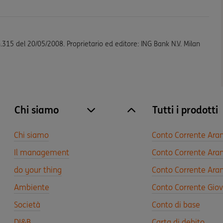
n.315 del 20/05/2008. Proprietario ed editore: ING Bank N.V. Milan
Chi siamo
Tutti i prodotti
site.accordion.apri [it-IT] Chi siamo
Chiudi Chi siamo
Chi siamo
Conto Corrente Ara
Il management
Conto Corrente Aran
do your thing
Conto Corrente Aran
Ambiente
Conto Corrente Gio
Società
Conto di base
DI&B
Carta di debito