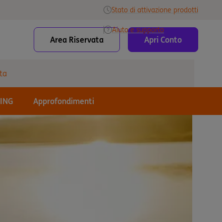
Stato di attivazione prodotti
Aiuto e supporto
Area Riservata
Apri Conto
ta
 ING
Approfondimenti