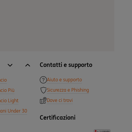
Contatti e supporto
site.accordion.apri [it-IT] Tutti i prodotti
Chiudi Tutti i prodotti
Aiuto e supporto
ncio
Sicurezza e Phishing
cio Più
Dove ci trovi
cio Light
vani Under 30
Certificazioni