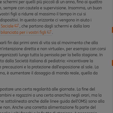
 schermi per quelli più piccoli di un anno, fino ai quattro
re, sempre con cautela e supervisione. Insomma, un buon
stri figli a ridurre al massimo il tempo in cui si
dispositivi. In questo orizzonte ci vengono in aiuto i
 Sociale
, che partono dagli schermi e dalla loro
ilanciata per i vostri figli
.
arli fin dai primi anni di vita sia al movimento che alla
n’interazione diretta e non virtuale», per esempio con corsi
organizzati lungo tutta la penisola per la bella stagione. In
o dalla Società italiana di pediatria: «incentivare la
precauzioni e la protezione dall’esposizione al sole. La
mma, è aumentare il dosaggio di mondo reale, quello da
mpostare una certa regolarità alle giornate. La fine del
ambini e ragazzini a una certa anarchia negli orari, ma la
me sottolineato anche dalle linee guida dell’OMS) sono alla
li e non. Anche una corretta alimentazione fa parte del