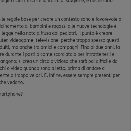
eglio i cibi freschi e la frutta di stagione, è necessario
 le regole base per creare un contesto sano e favorevole al
vicinamento di bambini e ragazzi alle nuove tecnologie è
legge nella nota diffusa dai pediatri. Il punto è creare
uter, videogame, televisione, perché troppo spesso questi
 adulti, ma anche tra amici e compagni. Fino ai due anni, la
durante i pasti o come scorciatoia per intrattenerli e
iangono: si crea un circolo vizioso che sarà poi difficile da
ochi o video quando sono a letto, prima di andare a
nte o troppo veloci. E, infine, essere sempre presenti per
o che vedono.
smartphone?