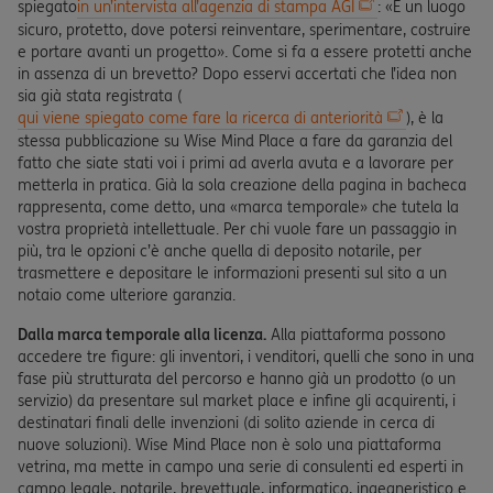
spiegato
in un’intervista all’agenzia di stampa AGI
: «È un luogo
sicuro, protetto, dove potersi reinventare, sperimentare, costruire
e portare avanti un progetto». Come si fa a essere protetti anche
in assenza di un brevetto? Dopo esservi accertati che l’idea non
sia già stata registrata (
qui viene spiegato come fare la ricerca di anteriorità
), è la
stessa pubblicazione su Wise Mind Place a fare da garanzia del
fatto che siate stati voi i primi ad averla avuta e a lavorare per
metterla in pratica. Già la sola creazione della pagina in bacheca
rappresenta, come detto, una «marca temporale» che tutela la
vostra proprietà intellettuale. Per chi vuole fare un passaggio in
più, tra le opzioni c’è anche quella di deposito notarile, per
trasmettere e depositare le informazioni presenti sul sito a un
notaio come ulteriore garanzia.
Dalla marca temporale alla licenza.
Alla piattaforma possono
accedere tre figure: gli inventori, i venditori, quelli che sono in una
fase più strutturata del percorso e hanno già un prodotto (o un
servizio) da presentare sul market place e infine gli acquirenti, i
destinatari finali delle invenzioni (di solito aziende in cerca di
nuove soluzioni). Wise Mind Place non è solo una piattaforma
vetrina, ma mette in campo una serie di consulenti ed esperti in
campo legale, notarile, brevettuale, informatico, ingegneristico e