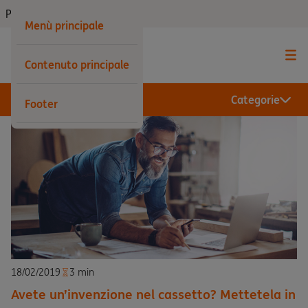
Privati
Menù principale
Contenuto principale
Categorie
Footer
18/02/2019
3 min
Avete un’invenzione nel cassetto? Mettetela in