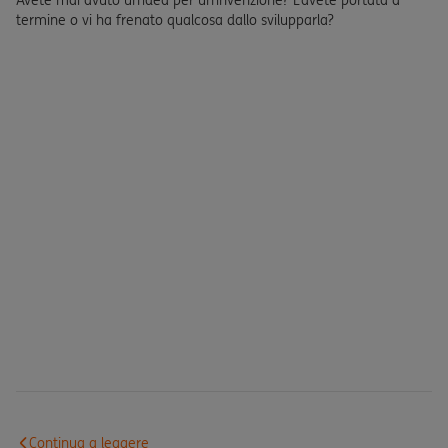
Avete mai avuto un’idea per un’invenzione? L’avete portata a
termine o vi ha frenato qualcosa dallo svilupparla?
Continua a leggere