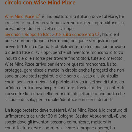
circolo con Wise Mind Place
Wise Mind Place
è una piattaforma italiana dove tutelare, far
crescere e mettere in vetrina invenzioni e idee imprenditoriali, a
prescindere dal loro livello di sviluppo.
Secondo il Rapporto Istat 2018 sulla conoscenza
, l’Italia è il
paese europeo (dopo la Germania) nel quale si registrano più
brevetti: 10mila all’anno. Probabilmente molti di più non arrivano
a questa fase di sviluppo, perché all’inventore mancano la forza
industriale o le risorse per trovare finanziatori, tutele o mercato.
Wise Mind Place arriva per riempire questa mancanza: il sito
protegge, garantisce e mette in circolo anche i progetti che non
sono ancora stati registrati e che sono al livello di visioni sulla
carta, persino intuizioni. Sul portale si trova in vetrina di tutto, da
un’idea di rulli innovativi per variatore di velocità degli scooter di
cui si offre la licenza della proprietà intellettuale a una pasta che
si cuoce da sola, per la quale l’ideatrice è in cerca di fondi.
Un luogo protetto dove tutelarsi.
Wise Mind Place è la creatura di
un’imprenditrice under 30 di Bologna, Jessica Abbuonandi. «È uno
spazio dove gli inventori possano comunicare, mettersi in
contatto, tutelarsi e commercializzare le proprie opere», ha