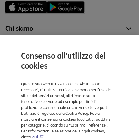
Chi siamo
site
Tutti i prodotti
site
Contatti e supporto
Consenso all’utilizzo dei
Aiuto e supporto
cookies
Sicurezza e Phishing
Dove ci trovi
Questo sito web utilizza cookies. Alcuni sono
necessari, di natura tecnica, e servono per l’uso del
sito e dei servizi annessi, altri invece sono
Certificazioni
facoltativi e servono ad esempio per fini di
profilazione commerciale anche verso terze parti.
L’utilizzo è regolato dalla Cookie Policy. Potrai
rilasciare il consenso ai cookies facoltativi, suddivisi
per categorie, cliccando su “Esprimo Preferenze”.
Per informazioni e selezione dei singoli cookies,
clicca
qui.