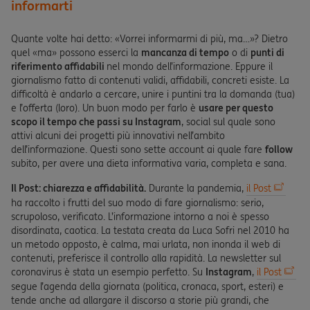
informarti
Quante volte hai detto: «Vorrei informarmi di più, ma…»? Dietro
quel «ma» possono esserci la
mancanza di tempo
o di
punti di
riferimento affidabili
nel mondo dell’informazione. Eppure il
giornalismo fatto di contenuti validi, affidabili, concreti esiste. La
difficoltà è andarlo a cercare, unire i puntini tra la domanda (tua)
e l’offerta (loro). Un buon modo per farlo è
usare per questo
scopo il tempo che passi su Instagram
, social sul quale sono
attivi alcuni dei progetti più innovativi nell’ambito
dell’informazione. Questi sono sette account ai quale fare
follow
subito, per avere una dieta informativa varia, completa e sana.
Il Post: chiarezza e affidabilità.
Durante la pandemia,
il Post
ha raccolto i frutti del suo modo di fare giornalismo: serio,
scrupoloso, verificato. L’informazione intorno a noi è spesso
disordinata, caotica. La testata creata da Luca Sofri nel 2010 ha
un metodo opposto, è calma, mai urlata, non inonda il web di
contenuti, preferisce il controllo alla rapidità. La newsletter sul
coronavirus è stata un esempio perfetto. Su
Instagram
,
il Post
segue l’agenda della giornata (politica, cronaca, sport, esteri) e
tende anche ad allargare il discorso a storie più grandi, che