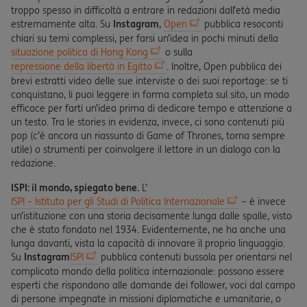
troppo spesso in difficoltà a entrare in redazioni dall’età media
estremamente alta. Su
Instagram
,
Open
pubblica resoconti
chiari su temi complessi, per farsi un’idea in pochi minuti della
situazione politica di Hong Kong
o sulla
repressione della libertà in Egitto
. Inoltre, Open pubblica dei
brevi estratti video delle sue interviste o dei suoi reportage: se ti
conquistano, li puoi leggere in forma completa sul sito, un modo
efficace per farti un’idea prima di dedicare tempo e attenzione a
un testo. Tra le stories in evidenza, invece, ci sono contenuti più
pop (c’è ancora un riassunto di Game of Thrones, torna sempre
utile) o strumenti per coinvolgere il lettore in un dialogo con la
redazione.
ISPI: il mondo, spiegato bene.
L’
ISPI – Istituto per gli Studi di Politica Internazionale
– è invece
un’istituzione con una storia decisamente lunga dalle spalle, visto
che è stato fondato nel 1934. Evidentemente, ne ha anche una
lunga davanti, vista la capacità di innovare il proprio linguaggio.
Su
Instagram
ISPI
pubblica contenuti bussola per orientarsi nel
complicato mondo della politica internazionale: possono essere
esperti che rispondono alle domande dei follower, voci dal campo
di persone impegnate in missioni diplomatiche e umanitarie, o