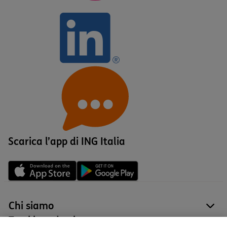
Scarica l’app di ING Italia
Chi siamo
site
Tutti i prodotti
site