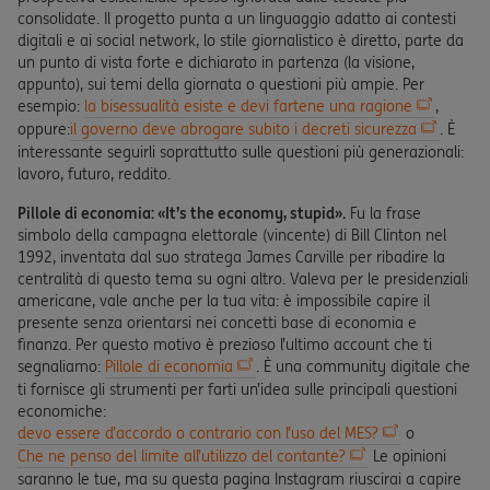
consolidate. Il progetto punta a un linguaggio adatto ai contesti
digitali e ai social network, lo stile giornalistico è diretto, parte da
un punto di vista forte e dichiarato in partenza (la visione,
appunto), sui temi della giornata o questioni più ampie. Per
esempio:
la bisessualità esiste e devi fartene una ragione
,
oppure:
il governo deve abrogare subito i decreti sicurezza
. È
interessante seguirli soprattutto sulle questioni più generazionali:
lavoro, futuro, reddito.
Pillole di economia: «It’s the economy, stupid».
Fu la frase
simbolo della campagna elettorale (vincente) di Bill Clinton nel
1992, inventata dal suo stratega James Carville per ribadire la
centralità di questo tema su ogni altro. Valeva per le presidenziali
americane, vale anche per la tua vita: è impossibile capire il
presente senza orientarsi nei concetti base di economia e
finanza. Per questo motivo è prezioso l’ultimo account che ti
segnaliamo:
Pillole di economia
. È una community digitale che
ti fornisce gli strumenti per farti un’idea sulle principali questioni
economiche:
devo essere d’accordo o contrario con l’uso del MES?
o
Che ne penso del limite all’utilizzo del contante?
Le opinioni
saranno le tue, ma su questa pagina Instagram riuscirai a capire