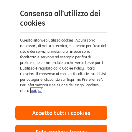
Contatti e supporto
Consenso all’utilizzo dei
Aiuto e supporto
cookies
Sicurezza e Phishing
Dove ci trovi
Questo sito web utilizza cookies. Alcuni sono
necessari, di natura tecnica, e servono per l’uso del
sito e dei servizi annessi, altri invece sono
Certificazioni
facoltativi e servono ad esempio per fini di
profilazione commerciale anche verso terze parti.
L’utilizzo è regolato dalla Cookie Policy. Potrai
rilasciare il consenso ai cookies facoltativi, suddivisi
per categorie, cliccando su “Esprimo Preferenze”.
Per informazioni e selezione dei singoli cookies,
clicca
qui.
Collegamenti utili
Accetto tutti i cookies
Mappa del sito
Trasparenza
Cookies
Solo cookies tecnici