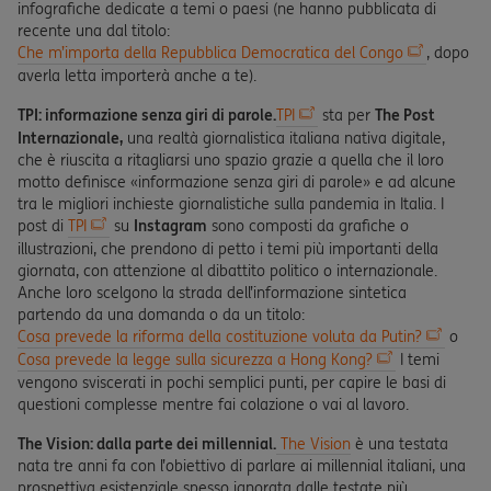
infografiche dedicate a temi o paesi (ne hanno pubblicata di
recente una dal titolo:
Che m’importa della Repubblica Democratica del Congo
, dopo
averla letta importerà anche a te).
TPI: informazione senza giri di parole.
TPI
sta per
The Post
Internazionale,
una realtà giornalistica italiana nativa digitale,
che è riuscita a ritagliarsi uno spazio grazie a quella che il loro
motto definisce «informazione senza giri di parole» e ad alcune
tra le migliori inchieste giornalistiche sulla pandemia in Italia. I
post di
TPI
su
Instagram
sono composti da grafiche o
illustrazioni, che prendono di petto i temi più importanti della
giornata, con attenzione al dibattito politico o internazionale.
Anche loro scelgono la strada dell’informazione sintetica
partendo da una domanda o da un titolo:
Cosa prevede la riforma della costituzione voluta da Putin?
o
Cosa prevede la legge sulla sicurezza a Hong Kong?
I temi
vengono sviscerati in pochi semplici punti, per capire le basi di
questioni complesse mentre fai colazione o vai al lavoro.
The Vision: dalla parte dei millennial.
The Vision
è una testata
nata tre anni fa con l’obiettivo di parlare ai millennial italiani, una
prospettiva esistenziale spesso ignorata dalle testate più