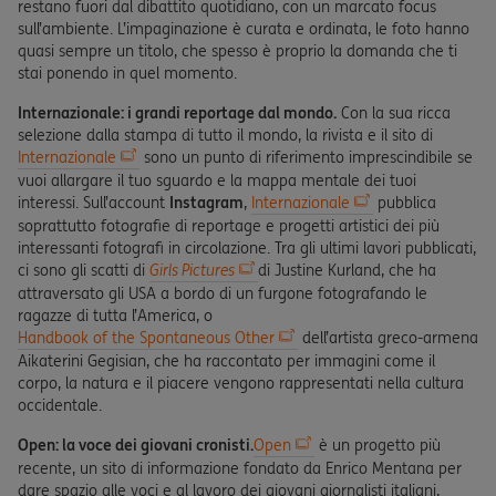
restano fuori dal dibattito quotidiano, con un marcato focus
sull’ambiente. L’impaginazione è curata e ordinata, le foto hanno
quasi sempre un titolo, che spesso è proprio la domanda che ti
stai ponendo in quel momento.
Internazionale: i grandi reportage dal mondo.
Con la sua ricca
selezione dalla stampa di tutto il mondo, la rivista e il sito di
Internazionale
sono un punto di riferimento imprescindibile se
vuoi allargare il tuo sguardo e la mappa mentale dei tuoi
interessi. Sull’account
Instagram
,
Internazionale
pubblica
soprattutto fotografie di reportage e progetti artistici dei più
interessanti fotografi in circolazione. Tra gli ultimi lavori pubblicati,
ci sono gli scatti di
Girls Pictures
di Justine Kurland, che ha
attraversato gli USA a bordo di un furgone fotografando le
ragazze di tutta l’America, o
Handbook of the Spontaneous Other
dell’artista greco-armena
Aikaterini Gegisian, che ha raccontato per immagini come il
corpo, la natura e il piacere vengono rappresentati nella cultura
occidentale.
Open: la voce dei giovani cronisti.
Open
è un progetto più
recente, un sito di informazione fondato da Enrico Mentana per
dare spazio alle voci e al lavoro dei giovani giornalisti italiani,