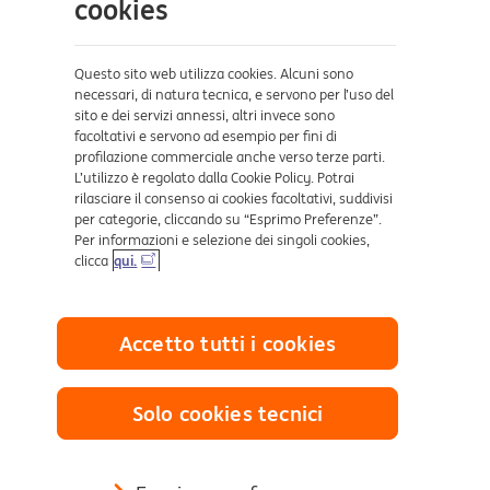
cookies
Sicurezza e Phishing
Dove ci trovi
Questo sito web utilizza cookies. Alcuni sono
necessari, di natura tecnica, e servono per l’uso del
sito e dei servizi annessi, altri invece sono
Certificazioni
facoltativi e servono ad esempio per fini di
profilazione commerciale anche verso terze parti.
L’utilizzo è regolato dalla Cookie Policy. Potrai
rilasciare il consenso ai cookies facoltativi, suddivisi
per categorie, cliccando su “Esprimo Preferenze”.
Per informazioni e selezione dei singoli cookies,
clicca
qui.
Collegamenti utili
Accetto tutti i cookies
Mappa del sito
Trasparenza
Cookies
Solo cookies tecnici
Sezione Privacy
Definizione di Default
Reclami e Risoluzione delle controversie