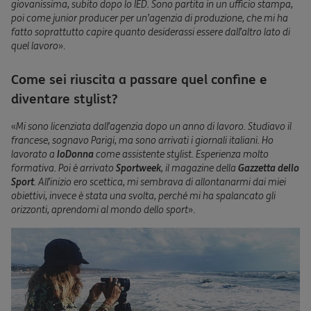
giovanissima, subito dopo lo IED. Sono partita in un ufficio stampa,
poi come junior producer per un’agenzia di produzione, che mi ha
fatto soprattutto capire quanto desiderassi essere dall’altro lato di
quel lavoro
».
Come sei riuscita a passare quel confine e
diventare stylist?
«
Mi sono licenziata dall’agenzia dopo un anno di lavoro. Studiavo il
francese, sognavo Parigi, ma sono arrivati i giornali italiani. Ho
lavorato a
IoDonna
come assistente stylist. Esperienza molto
formativa. Poi è arrivato
Sportweek
, il magazine della
Gazzetta dello
Sport
. All’inizio ero scettica, mi sembrava di allontanarmi dai miei
obiettivi, invece è stata una svolta, perché mi ha spalancato gli
orizzonti, aprendomi al mondo dello sport
».