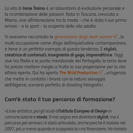
La vita di
Irene Traina
è un laboratorio di evoluzione personale e
la ricombinazione delle passioni. Nata in Toscana, cresciuta a
Milano, vive all’intersezione tra la moda – che è stata il suo primo
amore – e lo sport – la scoperta della vita adulta.
Vi avevamo raccontato la
generazione degli slash worker
, la
multi-occupazione come sfogo dell’inquietudine contemporanea,
e Irene è un perfetto esempio di questa tendenza. È
stylist,
creatrice di contenuti, insegnante di yoga, imprenditrice
. Oggi
vive tra l’Italia e la punta meridionale del Portogallo, la terra dove
ha potuto mettere meglio a frutto la sua propensione per la vita
all’aria aperta. Qui ha aperto
The Wild Production
, un’agenzia
che mette in contatto i brand con la natura selvaggia
dell’Algarve, scenario perfetto di shooting fotografici.
Com’è stato il tuo percorso di formazione?
«
Liceo artistico, poi gli studi all’
Istituto Europeo di Design
in
comunicazione e
moda
. Il mio sogno era diventare
stylist
, ma il
percorso per arrivarci è stato articolato, anche perché è iniziato nel
2007, più o meno quando è scoppiata la crisi finanziaria. Ho iniziato