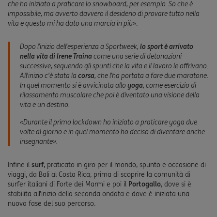
che ho iniziato a praticare lo snowboard, per esempio. So che è
impossibile, ma avverto davvero il desiderio di provare tutto nella
vita e questo mi ha dato una marcia in più
».
Dopo l’inizio dell’esperienza a
Sportweek
,
lo sport è arrivato
nella vita di Irene Traina
come una serie di detonazioni
successive, seguendo gli spunti che la vita e il lavoro le offrivano.
All’inizio c’è stata la
corsa
, che l’ha portata a fare due maratone.
In quel momento si è avvicinata allo
yoga
, come esercizio di
rilassamento muscolare che poi è diventato una visione della
vita e un destino.
«
Durante il primo lockdown ho iniziato a praticare yoga due
volte al giorno e in quel momento ho deciso di diventare anche
insegnante
».
Infine il
surf
; praticato in giro per il mondo, spunto e occasione di
viaggi, da Bali al Costa Rica, prima di scoprire la comunità di
surfer italiani di Forte dei Marmi e poi il
Portogallo
, dove si è
stabilita all’inizio della seconda ondata e dove è iniziata una
nuova fase del suo percorso.