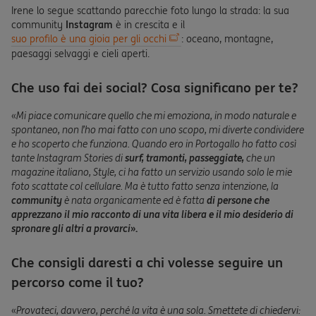
Irene lo segue scattando parecchie foto lungo la strada: la sua
community
Instagram
è in crescita e il
suo profilo è una gioia per gli occhi
: oceano, montagne,
paesaggi selvaggi e cieli aperti.
Che uso fai dei social? Cosa significano per te?
«
Mi piace comunicare quello che mi emoziona, in modo naturale e
spontaneo, non l’ho mai fatto con uno scopo, mi diverte condividere
e ho scoperto che funziona. Quando ero in Portogallo ho fatto così
tante Instagram Stories di
surf, tramonti, passeggiate,
che un
magazine italiano, Style, ci ha fatto un servizio usando solo le mie
foto scattate col cellulare. Ma è tutto fatto senza intenzione, la
community
è nata organicamente ed è fatta
di persone che
apprezzano il mio racconto di una vita libera e il mio desiderio di
spronare gli altri a provarci
».
Che consigli daresti a chi volesse seguire un
percorso come il tuo?
«
Provateci, davvero, perché la vita è una sola. Smettete di chiedervi: